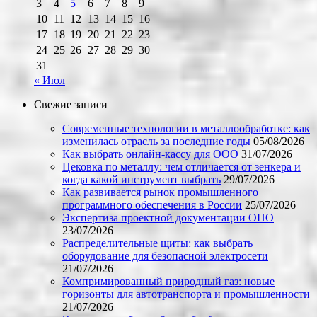
3
4
5
6
7
8
9
10
11
12
13
14
15
16
17
18
19
20
21
22
23
24
25
26
27
28
29
30
31
« Июл
Свежие записи
Современные технологии в металлообработке: как
изменилась отрасль за последние годы
05/08/2026
Как выбрать онлайн-кассу для ООО
31/07/2026
Цековка по металлу: чем отличается от зенкера и
когда какой инструмент выбрать
29/07/2026
Как развивается рынок промышленного
программного обеспечения в России
25/07/2026
Экспертиза проектной документации ОПО
23/07/2026
Распределительные щиты: как выбрать
оборудование для безопасной электросети
21/07/2026
Компримированный природный газ: новые
горизонты для автотранспорта и промышленности
21/07/2026