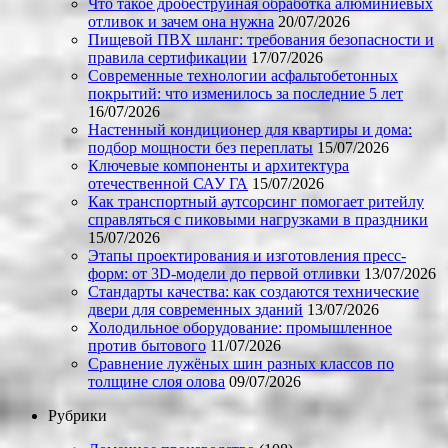
Что такое дробеструйная обработка алюминиевых
отливок и зачем она нужна
20/07/2026
Пищевой ПВХ шланг: требования безопасности и
правила сертификации
17/07/2026
Современные технологии асфальтобетонных
покрытий: что изменилось за последние 5 лет
16/07/2026
Настенный кондиционер для квартиры и дома:
подбор мощности без переплаты
15/07/2026
Ключевые компоненты и архитектура
отечественной САУ ГА
15/07/2026
Как транспортный аутсорсинг помогает ритейлу
справляться с пиковыми нагрузками в праздники
15/07/2026
Этапы проектирования и изготовления пресс-
форм: от 3D-модели до первой отливки
13/07/2026
Стандарты качества: как создаются технические
двери для современных зданий
13/07/2026
Холодильное оборудование: промышленное
против бытового
11/07/2026
Сравнение лужёных шин разных классов по
толщине слоя олова
09/07/2026
Рубрики