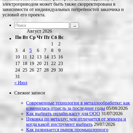
электроприводом может быть также скорректирована в
зависимости от индивидуальных потребностей заказчика и
условий его проекта.
Август 2026
Пн
Вт
Ср
Чт
Пт
Сб
Вс
1
2
3
4
5
6
7
8
9
10
11
12
13
14
15
16
17
18
19
20
21
22
23
24
25
26
27
28
29
30
31
« Июл
Свежие записи
Современные технологии в металлообработке: как
изменилась отрасль за последние годы
05/08/2026
Как выбрать онлайн-кассу для ООО
31/07/2026
Цековка по металлу: чем отличается от зенкера и
когда какой инструмент выбрать
29/07/2026
Как развивается рынок промышленного