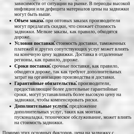
зависимости от ситуации на рынке. В периоды высокой
инфляции или дефицита материалов цены на задвижки
могут быть выше.
Объем заказа⁚
при оптовых заказах производители
могут предлагать скидки‚ что снижает стоимость
задвижки. Мелкие заказы‚ как правило‚ обходятся
дороже.
Условия поставки⁚
стоимость доставки‚ таможенных
платежей и других сопутствующих услуг может влиять
на конечную цену задвижки. Доставка в отдаленные
регионы‚ как правило‚ дороже.
Сроки поставки⁚
срочные поставки‚ как правило‚
обходятся дороже‚ так как требуют дополнительных
затрат на организацию производства и доставки.
Гарантийные обязательства⁚
производители‚
предоставляющие более длительные гарантийные
сроки‚ могут устанавливать более высокую цену на
задвижки‚ чтобы компенсировать риски.
Дополнительные услуги⁚
предложение
дополнительных услуг‚ таких как монтаж‚
пусконаладка‚ техническое обслуживание‚ может влиять
на стоимость задвижки.
Помимо этих основных факторов‚ цена на задвижку с