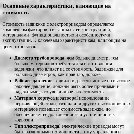
Основные характеристики‚ влияющие на
стоимость
Стоимость задвижки с электроприводом определяется
комплексом факторов‚ связанных с ее конструкцией‚
материалами‚ функциональностью и особенностями
эксплуатации. К ключевым характеристикам‚ влияющим на
цену‚ относятся⁚
Диаметр трубопровода⁚
чем больше диаметр‚ тем
больше материалов требуется для изготовления
задвижки‚ что влияет на ее стоимость. Задвижки для
больших диаметров‚ как правило‚ дороже.
Рабочее давление⁚
задвижки‚ рассчитанные на высокое
рабочее давление‚ должны быть более прочными и
надежными‚ что увеличивает их стоимость.
Материал корпуса и затвора⁚
использование
нержавеющей стали‚ титана или других высокопрочных
материалов повышает стоимость задвижки‚ но
обеспечивает ее долговечность и устойчивость к
коррозии.
Тип электропривода⁚
электрические приводы могут
быть различными по мощности‚ типу управления и