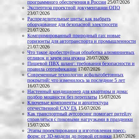
программного обеспечения в России
25/07/2026
Экспертиза проектной документации ОПО
23/07/2026
Распределительные щиты: как выбрать
оборудование для безопасной электросети
21/07/2026
Компримированный природный газ: новые
горизонты для автотранспорта и промышленности
21/07/2026
Что такое дробеструйная обработка алюминиевых
отливок и зачем она нужна
20/07/2026
Пищевой ПВХ шланг: требования безопасности и
правила сертификации
17/07/2026
Современные технологии асфальтобетонных
покрытий: что изменилось за последние 5 лет
16/07/2026
Настенный кондиционер для квартиры и дома:
подбор мощности без переплаты
15/07/2026
Ключевые компоненты и архитектура
отечественной САУ ГА
15/07/2026
Как транспортный аутсорсинг помогает ритейлу
справляться с пиковыми нагрузками в праздники
15/07/2026
Этапы проектирования и изготовления пресс-
форм: от 3D-модели до первой отливки
13/07/2026