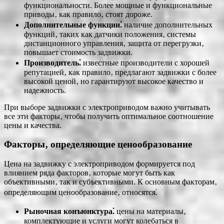
функциональности. Более мощные и функциональные
приводы‚ как правило‚ стоят дороже.
Дополнительные функции⁚
наличие дополнительных
функций‚ таких как датчики положения‚ системы
дистанционного управления‚ защита от перегрузки‚
повышает стоимость задвижки.
Производитель⁚
известные производители с хорошей
репутацией‚ как правило‚ предлагают задвижки с более
высокой ценой‚ но гарантируют высокое качество и
надежность.
При выборе задвижки с электроприводом важно учитывать
все эти факторы‚ чтобы получить оптимальное соотношение
цены и качества.
Факторы‚ определяющие ценообразование
Цена на задвижку с электроприводом формируется под
влиянием ряда факторов‚ которые могут быть как
объективными‚ так и субъективными. К основным факторам‚
определяющим ценообразование‚ относятся⁚
Рыночная конъюнктура⁚
цены на материалы‚
комплектующие и услуги могут колебаться в