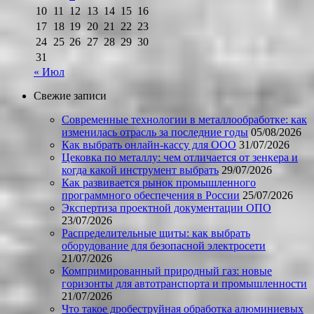
10
11
12
13
14
15
16
17
18
19
20
21
22
23
24
25
26
27
28
29
30
31
« Июл
Свежие записи
Современные технологии в металлообработке: как
изменилась отрасль за последние годы
05/08/2026
Как выбрать онлайн-кассу для ООО
31/07/2026
Цековка по металлу: чем отличается от зенкера и
когда какой инструмент выбрать
29/07/2026
Как развивается рынок промышленного
программного обеспечения в России
25/07/2026
Экспертиза проектной документации ОПО
23/07/2026
Распределительные щиты: как выбрать
оборудование для безопасной электросети
21/07/2026
Компримированный природный газ: новые
горизонты для автотранспорта и промышленности
21/07/2026
Что такое дробеструйная обработка алюминиевых