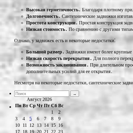
Высокая герметичность․
Благодаря плотному прил
Долговечность․
Сантехнические задвижки изготавл
Простота конструкции․
Простая конструкция задв
Низкая стоимость․
По сравнению с другими типам
Однако, у задвижек есть и некоторые недостатки⁚
Большой размер․
Задвижки имеют более крупные г
Низкая скорость перекрытия․
Для полного перекр
Возможность заклинивания․
При длительном прос
дополнительных усилий для ее открытия․
Несмотря на некоторые недостатки, сантехнические зад
Август 2026
Пн
Вт
Ср
Чт
Пт
Сб
Вс
1
2
3
4
5
6
7
8
9
10
11
12
13
14
15
16
17
18
19
20
21
22
23