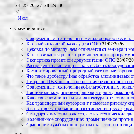
24
25
26
27
28
29
30
31
« Июл
Свежие записи
Современные технологии в металлообработке: как и
Как выбрать онлайн-кассу для ООО
31/07/2026
Цековка по металлу: чем отличается от зенкера и к
Как развивается рынок промышленного программно
Экспертиза проектной документации ОПО
23/07/2
Распределительные щиты: как выбрать оборудовани
Компримированный природный газ: новые горизон
Что такое дробеструйная обработка алюминиевых о
Пищевой ПВХ шланг: требования безопасности и 
Современные технологии асфальтобетонных покрыти
Настенный кондиционер для квартиры и дома: под
Ключевые компоненты и архитектура отечественн
Как транспортный аутсорсинг помогает ритейлу сп
Этапы проектирования и изготовления пресс-форм:
Стандарты качества: как создаются технические дв
Холодильное оборудование: промышленное против
Сравнение лужёных шин разных классов по толщин