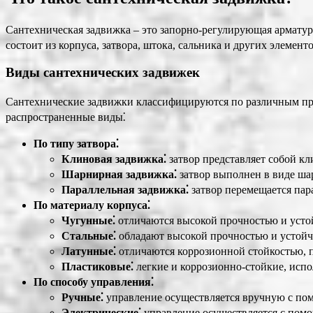
Сантехническая задвижка – это запорно-регулирующая арматура
состоит из корпуса, затвора, штока, сальника и других элемент
Виды сантехнических задвижек
Сантехнические задвижки классифицируются по различным при
распространенные виды⁚
По типу затвора⁚
Клиновая задвижка⁚
затвор представляет собой кл
Шарнирная задвижка⁚
затвор выполнен в виде ша
Параллельная задвижка⁚
затвор перемещается пар
По материалу корпуса⁚
Чугунные⁚
отличаются высокой прочностью и устой
Стальные⁚
обладают высокой прочностью и устойч
Латунные⁚
отличаются коррозионной стойкостью, 
Пластиковые⁚
легкие и коррозионно-стойкие, испо
По способу управления⁚
Ручные⁚
управление осуществляется вручную с по
Электрические⁚
управление осуществляется с помо