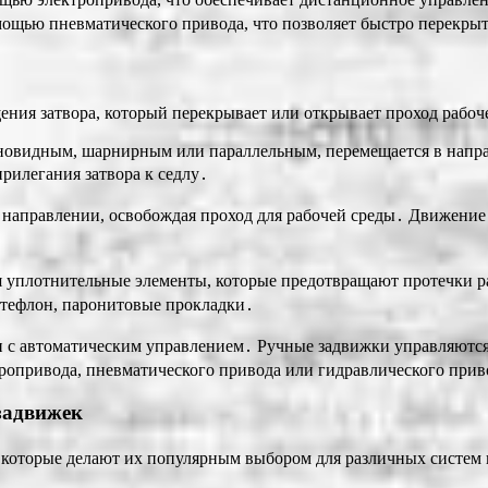
мощью пневматического привода, что позволяет быстро перекрыт
ния затвора, который перекрывает или открывает проход рабоч
новидным, шарнирным или параллельным, перемещается в напра
прилегания затвора к седлу․
 направлении, освобождая проход для рабочей среды․ Движение 
я уплотнительные элементы, которые предотвращают протечки 
, тефлон, паронитовые прокладки․
 и с автоматическим управлением․ Ручные задвижки управляютс
ропривода, пневматического привода или гидравлического прив
задвижек
 которые делают их популярным выбором для различных систем