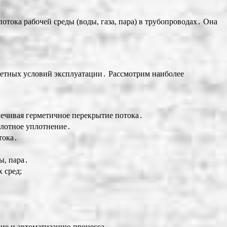
тока рабочей среды (воды, газа, пара) в трубопроводах․ Она
ретных условий эксплуатации․ Рассмотрим наиболее
печивая герметичное перекрытие потока․
плотное уплотнение․
тока․
ы, пара․
 сред;
ние и автоматизацию процесса․