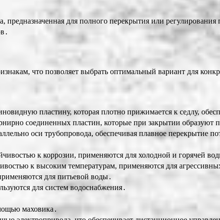
, предназначенная для полного перекрытия или регулирования по
ов․
знакам, что позволяет выбрать оптимальный вариант для конк
иновидную пластину, которая плотно прижимается к седлу, обес
рнирно соединенных пластин, которые при закрытии образуют 
аллельно оси трубопровода, обеспечивая плавное перекрытие по
чивостью к коррозии, применяются для холодной и горячей вод
ивостью к высоким температурам, применяются для агрессивных
применяются для питьевой воды․
льзуются для систем водоснабжения․
мощью маховика․
щью электропривода, что обеспечивает дистанционное управле