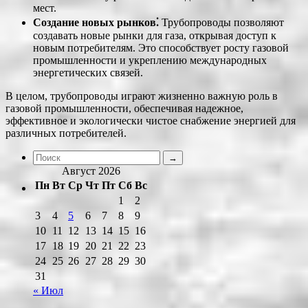
мест.
Создание новых рынков⁚
Трубопроводы позволяют
создавать новые рынки для газа, открывая доступ к
новым потребителям. Это способствует росту газовой
промышленности и укреплению международных
энергетических связей.
В целом, трубопроводы играют жизненно важную роль в
газовой промышленности, обеспечивая надежное,
эффективное и экологически чистое снабжение энергией для
различных потребителей.
Август 2026
Пн
Вт
Ср
Чт
Пт
Сб
Вс
1
2
3
4
5
6
7
8
9
10
11
12
13
14
15
16
17
18
19
20
21
22
23
24
25
26
27
28
29
30
31
« Июл