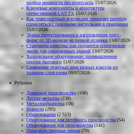
подбор мощности без переплаты
15/07/2026
Ключевые компоненты и архитектура
отечественной САУ ГА
15/07/2026
Как транспортный аутсорсинг помогает ритейлу
справляться с пиковыми нагрузками в праздники
15/07/2026
Этапы проектирования и изготовления пресс-
форм: от 3D-модели до первой отливки
13/07/2026
Стандарты качества: как создаются технические
двери для современных зданий
13/07/2026
Холодильное оборудование: промышленное
против бытового
11/07/2026
Сравнение лужёных шин разных классов по
толщине слоя олова
09/07/2026
Рубрики
Доменное производство
(108)
Легкие металлы
(238)
Металлообработка
(58)
Новости
(295)
Оборудование
(2 513)
Оборудование для литейного производства
(54)
Оборудование для производства
(141)
Производственные линии
(79)