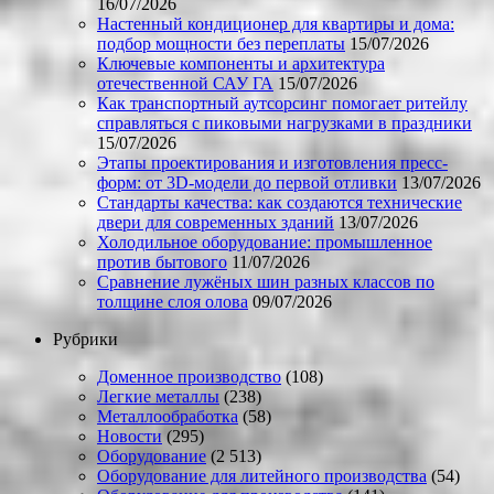
16/07/2026
Настенный кондиционер для квартиры и дома:
подбор мощности без переплаты
15/07/2026
Ключевые компоненты и архитектура
отечественной САУ ГА
15/07/2026
Как транспортный аутсорсинг помогает ритейлу
справляться с пиковыми нагрузками в праздники
15/07/2026
Этапы проектирования и изготовления пресс-
форм: от 3D-модели до первой отливки
13/07/2026
Стандарты качества: как создаются технические
двери для современных зданий
13/07/2026
Холодильное оборудование: промышленное
против бытового
11/07/2026
Сравнение лужёных шин разных классов по
толщине слоя олова
09/07/2026
Рубрики
Доменное производство
(108)
Легкие металлы
(238)
Металлообработка
(58)
Новости
(295)
Оборудование
(2 513)
Оборудование для литейного производства
(54)