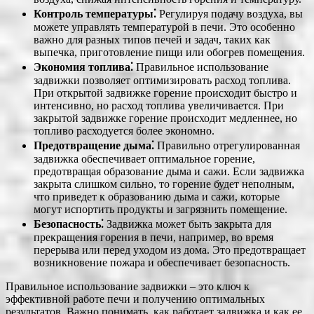
Контроль температуры⁚
Регулируя подачу воздуха, вы
можете управлять температурой в печи. Это особенно
важно для разных типов печей и задач, таких как
выпечка, приготовление пищи или обогрев помещения.
Экономия топлива⁚
Правильное использование
задвижки позволяет оптимизировать расход топлива.
При открытой задвижке горение происходит быстро и
интенсивно, но расход топлива увеличивается. При
закрытой задвижке горение происходит медленнее, но
топливо расходуется более экономно.
Предотвращение дыма⁚
Правильно отрегулированная
задвижка обеспечивает оптимальное горение,
предотвращая образование дыма и сажи. Если задвижка
закрыта слишком сильно, то горение будет неполным,
что приведет к образованию дыма и сажи, которые
могут испортить продукты и загрязнить помещение.
Безопасность⁚
Задвижка может быть закрыта для
прекращения горения в печи, например, во время
перерыва или перед уходом из дома. Это предотвращает
возникновение пожара и обеспечивает безопасность.
Правильное использование задвижки ‒ это ключ к
эффективной работе печи и получению оптимальных
результатов. Важно понимать, как работает задвижка и как ее