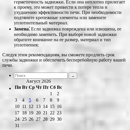
герметичность задвижки. Если она неплотно прилегает
к проему, это может привести к потере тепла и
ухудшению эффективности печи. При необходимости
подтяните крепежные элементы или замените
уплотнительный материал.
Замена⁚
Если задвижка повреждена или изношена, ее
необходимо заменить. При выборе новой задвижки
обратите внимание на ее размер, материал и тип
уплотнения;
Следуя этим рекомендациям, вы сможете продлить срок
службы задвижки и обеспечить бесперебойную работу вашей
печи.
Август 2026
Пн
Вт
Ср
Чт
Пт
Сб
Вс
1
2
3
4
5
6
7
8
9
10
11
12
13
14
15
16
17
18
19
20
21
22
23
24
25
26
27
28
29
30
31