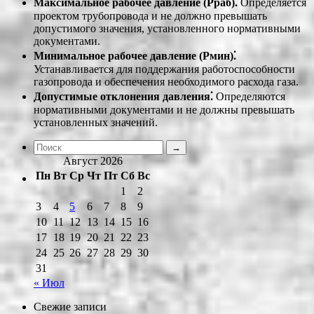
Максимальное рабочее давление (Рраб)⁚
Определяется
проектом трубопровода и не должно превышать
допустимого значения, установленного нормативными
документами.
Минимальное рабочее давление (Рмин)⁚
Устанавливается для поддержания работоспособности
газопровода и обеспечения необходимого расхода газа.
Допустимые отклонения давления⁚
Определяются
нормативными документами и не должны превышать
установленных значений.
Август 2026
Пн
Вт
Ср
Чт
Пт
Сб
Вс
1
2
3
4
5
6
7
8
9
10
11
12
13
14
15
16
17
18
19
20
21
22
23
24
25
26
27
28
29
30
31
« Июл
Свежие записи