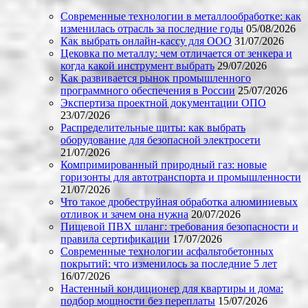
Современные технологии в металлообработке: как
изменилась отрасль за последние годы
05/08/2026
Как выбрать онлайн-кассу для ООО
31/07/2026
Цековка по металлу: чем отличается от зенкера и
когда какой инструмент выбрать
29/07/2026
Как развивается рынок промышленного
программного обеспечения в России
25/07/2026
Экспертиза проектной документации ОПО
23/07/2026
Распределительные щиты: как выбрать
оборудование для безопасной электросети
21/07/2026
Компримированный природный газ: новые
горизонты для автотранспорта и промышленности
21/07/2026
Что такое дробеструйная обработка алюминиевых
отливок и зачем она нужна
20/07/2026
Пищевой ПВХ шланг: требования безопасности и
правила сертификации
17/07/2026
Современные технологии асфальтобетонных
покрытий: что изменилось за последние 5 лет
16/07/2026
Настенный кондиционер для квартиры и дома:
подбор мощности без переплаты
15/07/2026