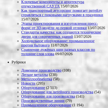
Ключевые компоненты и архитектура
отечественной САУ ГА
15/07/2026
Как транспортный аутсорсинг помогает ритейлу
справляться с пиковыми нагрузками в праздники
15/07/2026
Этапы проектирования и изготовления пресс-
форм: от 3D-модели до первой отливки
13/07/2026
Стандарты качества: как создаются технические
двери для современных зданий
13/07/2026
Холодильное оборудование: промышленное
против бытового
11/07/2026
Сравнение лужёных шин разных классов по
толщине слоя олова
09/07/2026
Рубрики
Доменное производство
(108)
Легкие металлы
(238)
Металлообработка
(58)
Новости
(295)
Оборудование
(2 513)
Оборудование для литейного производства
(54)
Оборудование для производства
(141)
Производственные линии
(79)
Промышленное оборудование
(1 194)