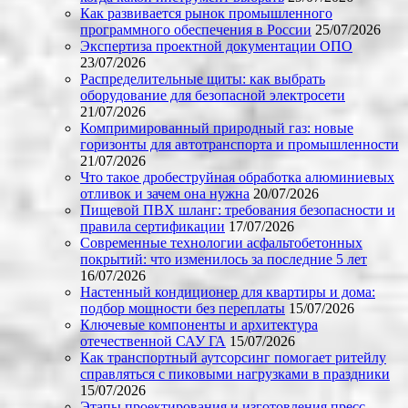
Как развивается рынок промышленного
программного обеспечения в России
25/07/2026
Экспертиза проектной документации ОПО
23/07/2026
Распределительные щиты: как выбрать
оборудование для безопасной электросети
21/07/2026
Компримированный природный газ: новые
горизонты для автотранспорта и промышленности
21/07/2026
Что такое дробеструйная обработка алюминиевых
отливок и зачем она нужна
20/07/2026
Пищевой ПВХ шланг: требования безопасности и
правила сертификации
17/07/2026
Современные технологии асфальтобетонных
покрытий: что изменилось за последние 5 лет
16/07/2026
Настенный кондиционер для квартиры и дома:
подбор мощности без переплаты
15/07/2026
Ключевые компоненты и архитектура
отечественной САУ ГА
15/07/2026
Как транспортный аутсорсинг помогает ритейлу
справляться с пиковыми нагрузками в праздники
15/07/2026
Этапы проектирования и изготовления пресс-