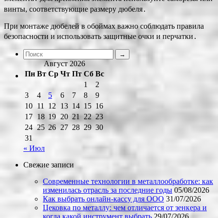
винты, соответствующие размеру дюбеля․
При монтаже дюбелей в обоймах важно соблюдать правила
безопасности и использовать защитные очки и перчатки․
Август 2026
Пн
Вт
Ср
Чт
Пт
Сб
Вс
1
2
3
4
5
6
7
8
9
10
11
12
13
14
15
16
17
18
19
20
21
22
23
24
25
26
27
28
29
30
31
« Июл
Свежие записи
Современные технологии в металлообработке: как
изменилась отрасль за последние годы
05/08/2026
Как выбрать онлайн-кассу для ООО
31/07/2026
Цековка по металлу: чем отличается от зенкера и
когда какой инструмент выбрать
29/07/2026