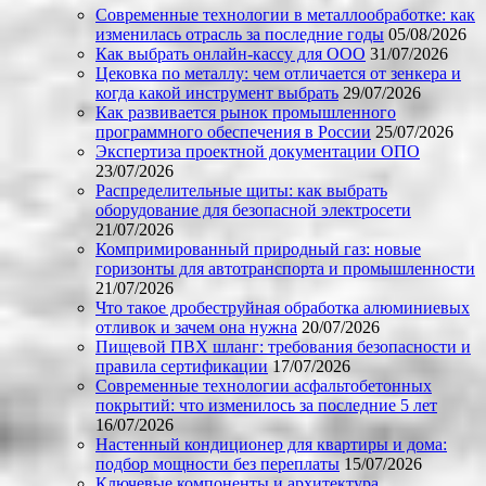
Современные технологии в металлообработке: как
изменилась отрасль за последние годы
05/08/2026
Как выбрать онлайн-кассу для ООО
31/07/2026
Цековка по металлу: чем отличается от зенкера и
когда какой инструмент выбрать
29/07/2026
Как развивается рынок промышленного
программного обеспечения в России
25/07/2026
Экспертиза проектной документации ОПО
23/07/2026
Распределительные щиты: как выбрать
оборудование для безопасной электросети
21/07/2026
Компримированный природный газ: новые
горизонты для автотранспорта и промышленности
21/07/2026
Что такое дробеструйная обработка алюминиевых
отливок и зачем она нужна
20/07/2026
Пищевой ПВХ шланг: требования безопасности и
правила сертификации
17/07/2026
Современные технологии асфальтобетонных
покрытий: что изменилось за последние 5 лет
16/07/2026
Настенный кондиционер для квартиры и дома:
подбор мощности без переплаты
15/07/2026
Ключевые компоненты и архитектура