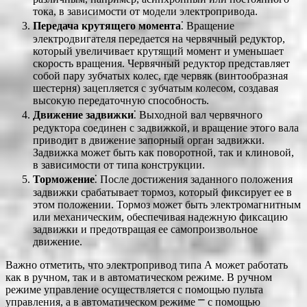
тока, в зависимости от модели электропривода.
Передача крутящего момента
⁚ Вращение
электродвигателя передается на червячный редуктор,
который увеличивает крутящий момент и уменьшает
скорость вращения. Червячный редуктор представляет
собой пару зубчатых колес, где червяк (винтообразная
шестерня) зацепляется с зубчатым колесом, создавая
высокую передаточную способность.
Движение задвижки
⁚ Выходной вал червячного
редуктора соединен с задвижкой, и вращение этого вала
приводит в движение запорный орган задвижки.
Задвижка может быть как поворотной, так и клиновой,
в зависимости от типа конструкции.
Торможение
⁚ После достижения заданного положения
задвижки срабатывает тормоз, который фиксирует ее в
этом положении. Тормоз может быть электромагнитным
или механическим, обеспечивая надежную фиксацию
задвижки и предотвращая ее самопроизвольное
движение.
Важно отметить, что электропривод типа А может работать
как в ручном, так и в автоматическом режиме. В ручном
режиме управление осуществляется с помощью пульта
управления, а в автоматическом режиме ⎻ с помощью