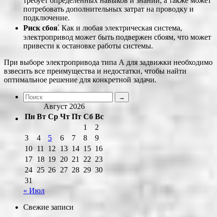
требует определенных навыков и знаний, а также может
потребовать дополнительных затрат на проводку и
подключение.
Риск сбоя
⁚ Как и любая электрическая система,
электропривод может быть подвержен сбоям, что может
привести к остановке работы системы.
При выборе электропривода типа А для задвижки необходимо
взвесить все преимущества и недостатки, чтобы найти
оптимальное решение для конкретной задачи.
Август 2026
Пн
Вт
Ср
Чт
Пт
Сб
Вс
1
2
3
4
5
6
7
8
9
10
11
12
13
14
15
16
17
18
19
20
21
22
23
24
25
26
27
28
29
30
31
« Июл
Свежие записи