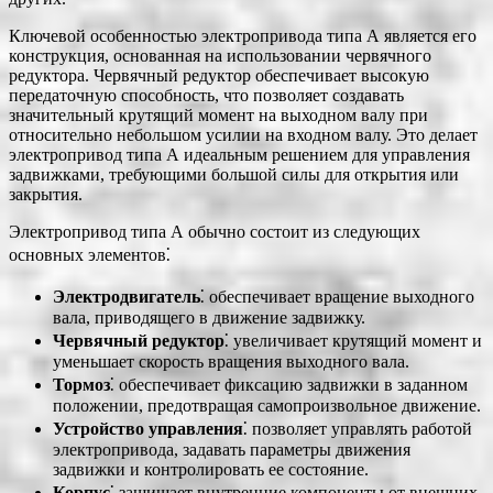
Ключевой особенностью электропривода типа А является его
конструкция, основанная на использовании червячного
редуктора. Червячный редуктор обеспечивает высокую
передаточную способность, что позволяет создавать
значительный крутящий момент на выходном валу при
относительно небольшом усилии на входном валу. Это делает
электропривод типа А идеальным решением для управления
задвижками, требующими большой силы для открытия или
закрытия.
Электропривод типа А обычно состоит из следующих
основных элементов⁚
Электродвигатель
⁚ обеспечивает вращение выходного
вала, приводящего в движение задвижку.
Червячный редуктор
⁚ увеличивает крутящий момент и
уменьшает скорость вращения выходного вала.
Тормоз
⁚ обеспечивает фиксацию задвижки в заданном
положении, предотвращая самопроизвольное движение.
Устройство управления
⁚ позволяет управлять работой
электропривода, задавать параметры движения
задвижки и контролировать ее состояние.
Корпус
⁚ защищает внутренние компоненты от внешних