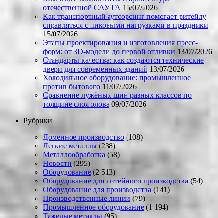
отечественной САУ ГА
15/07/2026
Как транспортный аутсорсинг помогает ритейлу
справляться с пиковыми нагрузками в праздники
15/07/2026
Этапы проектирования и изготовления пресс-
форм: от 3D-модели до первой отливки
13/07/2026
Стандарты качества: как создаются технические
двери для современных зданий
13/07/2026
Холодильное оборудование: промышленное
против бытового
11/07/2026
Сравнение лужёных шин разных классов по
толщине слоя олова
09/07/2026
Рубрики
Доменное производство
(108)
Легкие металлы
(238)
Металлообработка
(58)
Новости
(295)
Оборудование
(2 513)
Оборудование для литейного производства
(54)
Оборудование для производства
(141)
Производственные линии
(79)
Промышленное оборудование
(1 194)
Тяжелые металлы
(95)