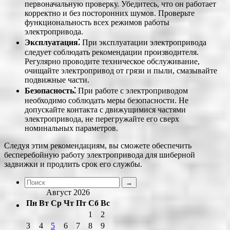
первоначальную проверку. Убедитесь, что он работает
корректно и без посторонних шумов. Проверьте
функциональность всех режимов работы
электропривода.
Эксплуатация⁚
При эксплуатации электропривода
следует соблюдать рекомендации производителя.
Регулярно проводите техническое обслуживание,
очищайте электропривод от грязи и пыли, смазывайте
подвижные части.
Безопасность⁚
При работе с электроприводом
необходимо соблюдать меры безопасности. Не
допускайте контакта с движущимися частями
электропривода, не перегружайте его сверх
номинальных параметров.
Следуя этим рекомендациям, вы сможете обеспечить
бесперебойную работу электропривода для шиберной
задвижки и продлить срок его службы.
Август 2026
Пн
Вт
Ср
Чт
Пт
Сб
Вс
1
2
3
4
5
6
7
8
9