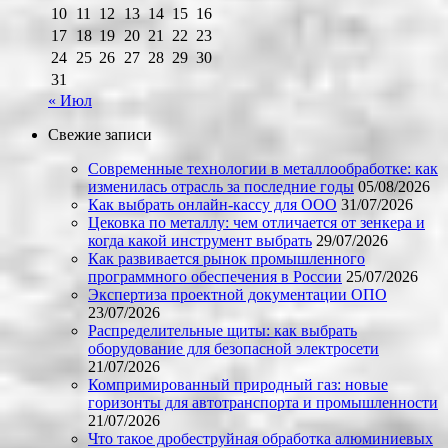
10
11
12
13
14
15
16
17
18
19
20
21
22
23
24
25
26
27
28
29
30
31
« Июл
Свежие записи
Современные технологии в металлообработке: как
изменилась отрасль за последние годы
05/08/2026
Как выбрать онлайн-кассу для ООО
31/07/2026
Цековка по металлу: чем отличается от зенкера и
когда какой инструмент выбрать
29/07/2026
Как развивается рынок промышленного
программного обеспечения в России
25/07/2026
Экспертиза проектной документации ОПО
23/07/2026
Распределительные щиты: как выбрать
оборудование для безопасной электросети
21/07/2026
Компримированный природный газ: новые
горизонты для автотранспорта и промышленности
21/07/2026
Что такое дробеструйная обработка алюминиевых