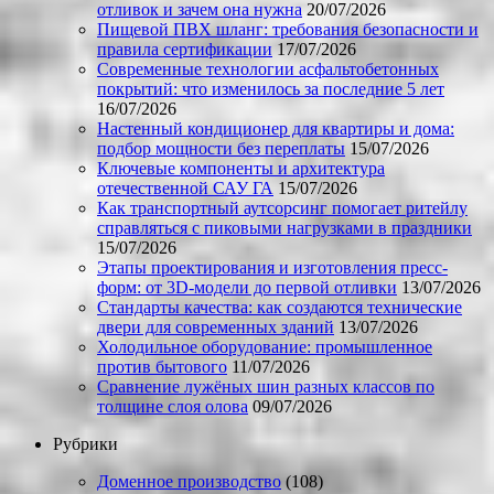
отливок и зачем она нужна
20/07/2026
Пищевой ПВХ шланг: требования безопасности и
правила сертификации
17/07/2026
Современные технологии асфальтобетонных
покрытий: что изменилось за последние 5 лет
16/07/2026
Настенный кондиционер для квартиры и дома:
подбор мощности без переплаты
15/07/2026
Ключевые компоненты и архитектура
отечественной САУ ГА
15/07/2026
Как транспортный аутсорсинг помогает ритейлу
справляться с пиковыми нагрузками в праздники
15/07/2026
Этапы проектирования и изготовления пресс-
форм: от 3D-модели до первой отливки
13/07/2026
Стандарты качества: как создаются технические
двери для современных зданий
13/07/2026
Холодильное оборудование: промышленное
против бытового
11/07/2026
Сравнение лужёных шин разных классов по
толщине слоя олова
09/07/2026
Рубрики
Доменное производство
(108)