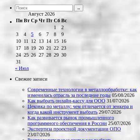
Август 2026
Пн
Вт
Ср
Чт
Пт
Сб
Вс
1
2
3
4
5
6
7
8
9
10
11
12
13
14
15
16
17
18
19
20
21
22
23
24
25
26
27
28
29
30
31
« Июл
Свежие записи
Современные технологии в металлообработке: как
изменилась отрасль за последние годы
05/08/2026
Как выбрать онлайн-кассу для ООО
31/07/2026
Цековка по металлу: чем отличается от зенкера и
когда какой инструмент выбрать
29/07/2026
Как развивается рынок промышленного
программного обеспечения в России
25/07/2026
Экспертиза проектной документации ОПО
23/07/2026