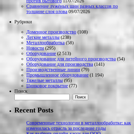
против бытового
11/07/2026
Сравнение лужёных шин разных классов по
толщине слоя олова
09/07/2026
Рубрики
Доменное производство
(108)
Легкие металлы
(238)
Металлообработка
(58)
Новости
(295)
Оборудование
(2 513)
Оборудование для литейного производства
(54)
Оборудование для производства
(141)
Производственные линии
(79)
Промышленное оборудование
(1 194)
Тяжелые металлы
(95)
Цинковое покрытие
(77)
Поиск
Поиск
Recent Posts
Современные технологии в металлообработке: как
изменилась отрасль за последние годы
Как выбрать онлайн-кассу для ООО