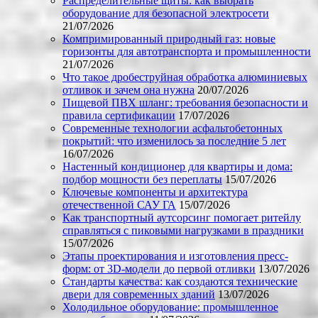
Распределительные щиты: как выбрать
оборудование для безопасной электросети
21/07/2026
Компримированный природный газ: новые
горизонты для автотранспорта и промышленности
21/07/2026
Что такое дробеструйная обработка алюминиевых
отливок и зачем она нужна
20/07/2026
Пищевой ПВХ шланг: требования безопасности и
правила сертификации
17/07/2026
Современные технологии асфальтобетонных
покрытий: что изменилось за последние 5 лет
16/07/2026
Настенный кондиционер для квартиры и дома:
подбор мощности без переплаты
15/07/2026
Ключевые компоненты и архитектура
отечественной САУ ГА
15/07/2026
Как транспортный аутсорсинг помогает ритейлу
справляться с пиковыми нагрузками в праздники
15/07/2026
Этапы проектирования и изготовления пресс-
форм: от 3D-модели до первой отливки
13/07/2026
Стандарты качества: как создаются технические
двери для современных зданий
13/07/2026
Холодильное оборудование: промышленное