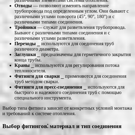
различными элементами системы отопления.
Отводы
― позволяют изменять направление
трубопровода под определенным углом. Они бывают с
различными углами поворота (45°, 90°, 180°) и с
различными типами соединения.
Тройники
― служат для разветвления трубопровода.
Бывают с различными типами соединения и с
различными углами разветвления.
Переходы
⎯ используются для соединения труб
различного диаметра.
Заглушки
⎯ предназначены для герметичного закрытия
конца трубы.
Краны
⎯ используются для регулирования потока
теплоносителя.
Фитинги для сварки
⎯ применяются для соединения
труб методом сварки.
Фитинги для пресс-соединения
⎯ используются для
быстрого и надежного соединения труб с помощью
специального инструмента.
Выбор типа фитинга зависит от конкретных условий монтажа
и требований к системе отопления.
Выбор фитингов⁚ материал и тип соединения