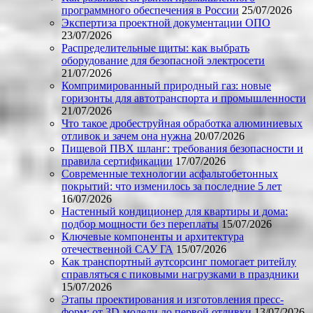
программного обеспечения в России
25/07/2026
Экспертиза проектной документации ОПО
23/07/2026
Распределительные щиты: как выбрать
оборудование для безопасной электросети
21/07/2026
Компримированный природный газ: новые
горизонты для автотранспорта и промышленности
21/07/2026
Что такое дробеструйная обработка алюминиевых
отливок и зачем она нужна
20/07/2026
Пищевой ПВХ шланг: требования безопасности и
правила сертификации
17/07/2026
Современные технологии асфальтобетонных
покрытий: что изменилось за последние 5 лет
16/07/2026
Настенный кондиционер для квартиры и дома:
подбор мощности без переплаты
15/07/2026
Ключевые компоненты и архитектура
отечественной САУ ГА
15/07/2026
Как транспортный аутсорсинг помогает ритейлу
справляться с пиковыми нагрузками в праздники
15/07/2026
Этапы проектирования и изготовления пресс-
форм: от 3D-модели до первой отливки
13/07/2026