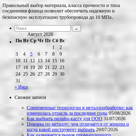
Правильный выбор материала, класса прочности и типа
соединения фланца позволит обеспечить надежную и
безопасную эксплуатацию трубопровода до 10 МПа․
Август 2026
Пн
Вт
Ср
Чт
Пт
Сб
Вс
1
2
3
4
5
6
7
8
9
10
11
12
13
14
15
16
17
18
19
20
21
22
23
24
25
26
27
28
29
30
31
« Июл
Свежие записи
Современные технологии в металлообработке: как
изменилась отрасль за последние годы
05/08/2026
Как выбрать онлайн-кассу для ООО
31/07/2026
Цековка по металлу: чем отличается от зенкера и
когда какой инструмент выбрать
29/07/2026
Как развивается рынок промышленного