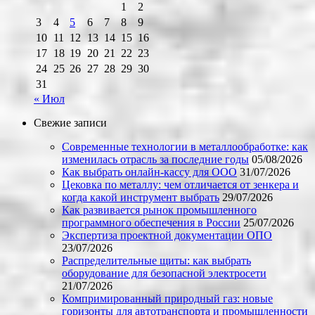
1
2
3
4
5
6
7
8
9
10
11
12
13
14
15
16
17
18
19
20
21
22
23
24
25
26
27
28
29
30
31
« Июл
Свежие записи
Современные технологии в металлообработке: как
изменилась отрасль за последние годы
05/08/2026
Как выбрать онлайн-кассу для ООО
31/07/2026
Цековка по металлу: чем отличается от зенкера и
когда какой инструмент выбрать
29/07/2026
Как развивается рынок промышленного
программного обеспечения в России
25/07/2026
Экспертиза проектной документации ОПО
23/07/2026
Распределительные щиты: как выбрать
оборудование для безопасной электросети
21/07/2026
Компримированный природный газ: новые
горизонты для автотранспорта и промышленности