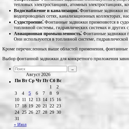
тепловых электростанциях‚ атомных электростанциях‚ ко
Водоснабжение и канализация⁚
Фонтанные задвижки исп
водопроводных сетях‚ канализационных коллекторах‚ нас
Судостроение⁚
Фонтанные задвижки применяются в судост
топливной системы‚ гидравлических системах и других с
Авиационная промышленность⁚
Фонтанные задвижки пр
Они используются в топливной системе‚ гидравлической 
Кроме перечисленных выше областей применения‚ фонтанные за
Выбор фонтанной задвижки для конкретного приложения зависит
Август 2026
Пн
Вт
Ср
Чт
Пт
Сб
Вс
1
2
3
4
5
6
7
8
9
10
11
12
13
14
15
16
17
18
19
20
21
22
23
24
25
26
27
28
29
30
31
« Июл