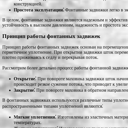
конструкцией.
Простота эксплуатации⁚
Фонтанные задвижки легко в эк
В целом‚ фонтанные задвижки являются надежным и эффективн
устойчивость к высоким давлениям‚ надежность и простота эк
Принцип работы фонтанных задвижек
Принцип работы фонтанных задвижек основан на перемещении з
герметичное уплотнение. При открытии задвижки шток перемещ
плотно прижимаясь к седлу и перекрывая поток.
Рассмотрим более детально процесс работы фонтанной задвижк
Открытие⁚
При повороте маховика задвижки шток начина
происходит резкое сужение потока‚ что приводит к увел
Закрытие⁚
При повороте маховика в обратном направлени
В фонтанных задвижках используются различные типы уплотне
распространенными типами уплотнений являются⁚
Мягкие уплотнения⁚
Изготовлены из эластичных материа
температурах.