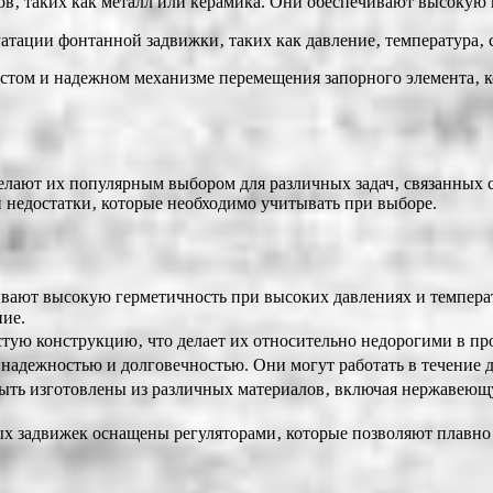
в‚ таких как металл или керамика. Они обеспечивают высокую 
тации фонтанной задвижки‚ таких как давление‚ температура‚ ср
стом и надежном механизме перемещения запорного элемента‚ 
ают их популярным выбором для различных задач‚ связанных с 
и недостатки‚ которые необходимо учитывать при выборе.
ют высокую герметичность при высоких давлениях и температур
ние.
ую конструкцию‚ что делает их относительно недорогими в про
адежностью и долговечностью. Они могут работать в течение д
ть изготовлены из различных материалов‚ включая нержавеющую
 задвижек оснащены регуляторами‚ которые позволяют плавно р