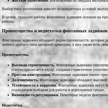
Жесткие уплотнения⁚
Изготовлены из твердых материало
Выбор типа уплотнения зависит от конкретных условий эксплуа
В целом‚ принцип работы фонтанных задвижек основан на про
работы.
Преимущества и недостатки фонтанных задвижек
Фонтанные задвижки обладают рядом преимуществ‚ которые дел
любого другого типа запорной арматуры‚ у них также есть сво
Преимущества⁚
Высокая герметичность⁚
Фонтанные задвижки обеспечива
плотно прилегает к седлу‚ создавая герметичное уплотне
Простая конструкция⁚
Фонтанные задвижки имеют прост
Долговечность⁚
Фонтанные задвижки обладают высокой н
Устойчивость к коррозии⁚
Фонтанные задвижки могут бы
подходящим выбором для работы в агрессивных средах.
Возможность регулировки⁚
Некоторые модели фонтанных
Недостатки⁚