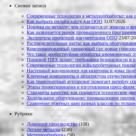
Свежие записи
Современные технологии в металлообработке: как и
Как выбрать онлайн-кассу для ООО
31/07/2026
Цековка по металлу: чем отличается от зенкера и к
Как развивается рынок промышленного программно
Экспертиза проектной документации ОПО
23/07/2
Распределительные щиты: как выбрать оборудовани
Компримированный природный газ: новые горизон
Что такое дробеструйная обработка алюминиевых о
Пищевой ПВХ шланг: требования безопасности и 
Современные технологии асфальтобетонных покрыти
Настенный кондиционер для квартиры и дома: под
Ключевые компоненты и архитектура отечественн
Как транспортный аутсорсинг помогает ритейлу сп
Этапы проектирования и изготовления пресс-форм:
Стандарты качества: как создаются технические дв
Холодильное оборудование: промышленное против
Сравнение лужёных шин разных классов по толщин
Рубрики
Доменное производство
(108)
Легкие металлы
(238)
Металлообработка
(58)