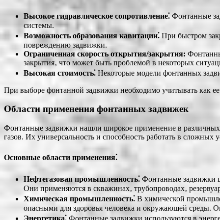
Высокое гидравлическое сопротивление⁚
Фонтанные зад
системы.
Возможность образования кавитации⁚
При быстром закр
повреждению задвижки.
Ограниченная скорость открытия/закрытия:
Фонтанные
закрытия‚ что может быть проблемой в некоторых ситуац
Высокая стоимость⁚
Некоторые модели фонтанных задви
При выборе фонтанной задвижки необходимо учитывать как ее 
Области применения фонтанных задвижек
Фонтанные задвижки нашли широкое применение в различных о
газов. Их универсальность и способность работать в сложных
Основные области применения⁚
Нефтегазовая промышленность⁚
Фонтанные задвижки ши
Они применяются в скважинах‚ трубопроводах‚ резервуар
Химическая промышленность⁚
В химической промышлен
опасными для здоровья человека и окружающей среды. Он
Энергетика⁚
Фонтанные задвижки используются в энерге