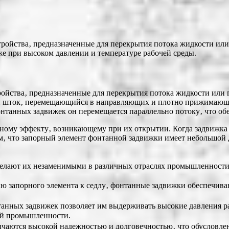
йства‚ предназначенные для перекрытия потока жидкости или г
же при высоком давлении и температуре рабочей среды.
ойства‚ предназначенные для перекрытия потока жидкости или 
ой шток‚ перемещающийся в направляющих и плотно прижимающий
нтанных задвижек он перемещается параллельно потоку‚ что обе
ому эффекту‚ возникающему при их открытии. Когда задвижка о
ем‚ что запорный элемент фонтанной задвижки имеет небольшой 
делают их незаменимыми в различных отраслях промышленности
ю запорного элемента к седлу‚ фонтанные задвижки обеспечива
нных задвижек позволяет им выдерживать высокие давления ра
ой промышленности.
аются высокой надежностью и долговечностью‚ что обусловлен