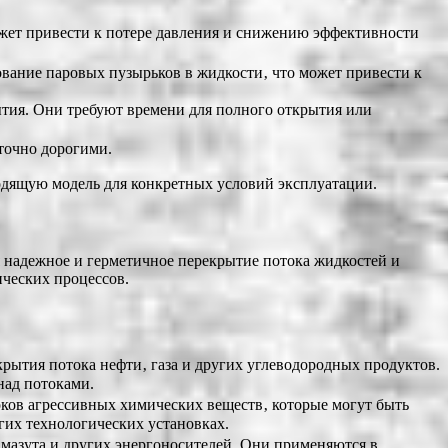
жет привести к потере давления и снижению эффективности
вание паровых пузырьков в жидкости‚ что может привести к
тия. Они требуют времени для полного открытия или
точно дорогими.
одящую модель для конкретных условий эксплуатации.
 надежное и герметичное перекрытие потока жидкостей и
ических процессов.
ытия потока нефти‚ газа и других углеводородных продуктов.
над потоками.
ов агрессивных химических веществ‚ которые могут быть
гих технологических установках.
мазута и других энергоносителей. Они применяются в