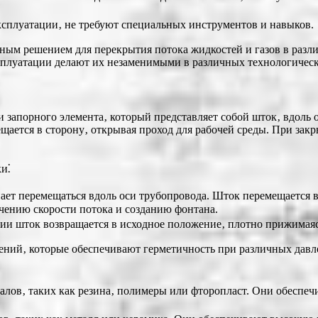
сплуатации‚ не требуют специальных инструментов и навыков.
ым решением для перекрытия потока жидкостей и газов в разл
сплуатации делают их незаменимыми в различных технологическ
апорного элемента‚ который представляет собой шток‚ вдоль ос
ается в сторону‚ открывая проход для рабочей среды. При зак
и⁚
ет перемещаться вдоль оси трубопровода. Шток перемещается в 
ичению скорости потока и созданию фонтана.
и шток возвращается в исходное положение‚ плотно прижимаясь 
ний‚ которые обеспечивают герметичность при различных давле
лов‚ таких как резина‚ полимеры или фторопласт. Они обеспе