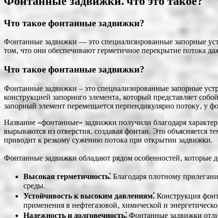
Фонтанные задвижки⁚ что это такое?
Что такое фонтанные задвижки?
Фонтанные задвижки — это специализированные запорные устро
том‚ что они обеспечивают герметичное перекрытие потока да
Что такое фонтанные задвижки?
Фонтанные задвижки – это специализированные запорные устр
конструкцией запорного элемента‚ который представляет соб
запорный элемент перемещается перпендикулярно потоку‚ у фо
Название «фонтанные» задвижки получили благодаря характерн
вырываются из отверстия‚ создавая фонтан. Это объясняется т
приводит к резкому сужению потока при открытии задвижки.
Фонтанные задвижки обладают рядом особенностей‚ которые 
Высокая герметичность⁚
Благодаря плотному прилегани
среды.
Устойчивость к высоким давлениям⁚
Конструкция фонта
применения в нефтегазовой‚ химической и энергетическ
Надежность и долговечность⁚
Фонтанные задвижки отлич