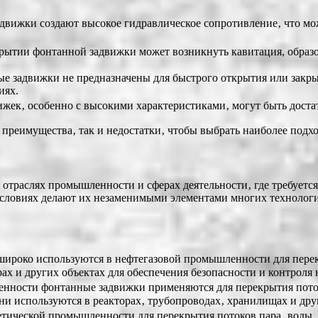
вижки создают высокое гидравлическое сопротивление‚ что мо
ытии фонтанной задвижки может возникнуть кавитация, образо
 задвижки не предназначены для быстрого открытия или закры
иях.
жек‚ особенно с высокими характеристиками‚ могут быть доста
преимущества‚ так и недостатки‚ чтобы выбрать наиболее подх
траслях промышленности и сферах деятельности‚ где требуется
 условиях делают их незаменимыми элементами многих технолог
роко используются в нефтегазовой промышленности для перекр
ах и других объектах для обеспечения безопасности и контроля 
ности фонтанные задвижки применяются для перекрытия поток
и используются в реакторах‚ трубопроводах‚ хранилищах и дру
тической промышленности для перекрытия потоков пара‚ воды‚ 