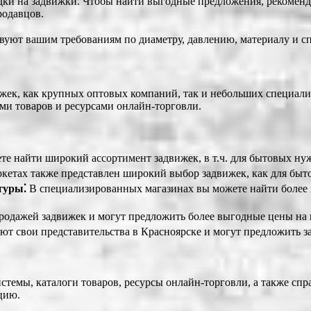
и на задвижки. Чтобы найти выгодные предложения, рекомендуе
родавцов.
твуют вашим требованиям по диаметру, давлению, материалу и с
жек, как крупных оптовых компаний, так и небольших специал
ми товаров и ресурсами онлайн-торговли.
е найти широкий ассортимент задвижек, в т.ч. для бытовых ну
кетах также представлен широкий выбор задвижек, как для быт
туры⁚
В специализированных магазинах вы можете найти более 
одажей задвижек и могут предложить более выгодные цены на 
т свои представительства в Красноярске и могут предложить з
стемы, каталоги товаров, ресурсы онлайн-торговли, а также с
цию.