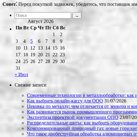
Совет⁚
Перед покупкой задвижек, убедитесь, что поставщик и
Август 2026
Пн
Вт
Ср
Чт
Пт
Сб
Вс
1
2
3
4
5
6
7
8
9
10
11
12
13
14
15
16
17
18
19
20
21
22
23
24
25
26
27
28
29
30
31
« Июл
Свежие записи
Современные технологии в металлообработке: как и
Как выбрать онлайн-кассу для ООО
31/07/2026
Цековка по металлу: чем отличается от зенкера и к
Как развивается рынок промышленного программно
Экспертиза проектной документации ОПО
23/07/2
Распределительные щиты: как выбрать оборудовани
Компримированный природный газ: новые горизон
Что такое дробеструйная обработка алюминиевых о