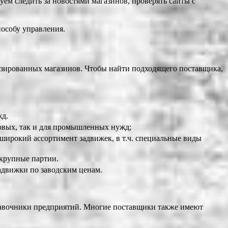
м следить за новостями магазинов, проверять сайты с
пособу управления.
изированных магазинов. Чтобы найти подходящего поставщика,
жд.
овых, так и для промышленных нужд;
широкий ассортимент задвижек, в т.ч. специальные виды
крупные партии.
адвижки по заводским ценам.
правочники предприятий. Многие поставщики также имеют