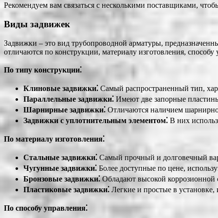
Рекомендуем вам связаться с несколькими поставщиками, что
Виды задвижек
Задвижки – это вид трубопроводной арматуры, предназначенны
отличаются по конструкции, материалу изготовления, способу 
По типу конструкции⁚
Клиновые задвижки⁚
Самый распространенный тип, хара
Параллельные задвижки⁚
Имеют две запорные пластины,
Шарнирные задвижки⁚
Отличаются наличием шарнирного
Задвижки с уплотнительным элементом⁚
В них использ
По материалу изготовления⁚
Стальные задвижки⁚
Самый прочный и долговечный вари
Чугунные задвижки⁚
Более доступные по цене, использу
Бронзовые задвижки⁚
Обладают высокой коррозионной с
Пластиковые задвижки⁚
Легкие и простые в установке,
По способу управления⁚