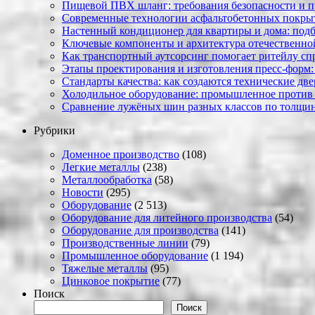
Пищевой ПВХ шланг: требования безопасности и 
Современные технологии асфальтобетонных покрыти
Настенный кондиционер для квартиры и дома: под
Ключевые компоненты и архитектура отечественн
Как транспортный аутсорсинг помогает ритейлу сп
Этапы проектирования и изготовления пресс-форм:
Стандарты качества: как создаются технические дв
Холодильное оборудование: промышленное против
Сравнение лужёных шин разных классов по толщин
Рубрики
Доменное производство
(108)
Легкие металлы
(238)
Металлообработка
(58)
Новости
(295)
Оборудование
(2 513)
Оборудование для литейного производства
(54)
Оборудование для производства
(141)
Производственные линии
(79)
Промышленное оборудование
(1 194)
Тяжелые металлы
(95)
Цинковое покрытие
(77)
Поиск
Поиск