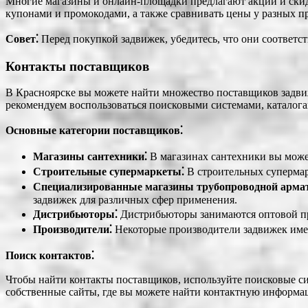
Многие магазины и онлайн-площадки предлагают акции и скидк
купонами и промокодами, а также сравнивать цены у разных п
Совет⁚
Перед покупкой задвижек, убедитесь, что они соответс
Контакты поставщиков
В Красноярске вы можете найти множество поставщиков задви
рекомендуем воспользоваться поисковыми системами, каталога
Основные категории поставщиков⁚
Магазины сантехники⁚
В магазинах сантехники вы может
Строительные супермаркеты⁚
В строительных супермар
Специализированные магазины трубопроводной арма
задвижек для различных сфер применения.
Дистрибьюторы⁚
Дистрибьюторы занимаются оптовой пр
Производители⁚
Некоторые производители задвижек имею
Поиск контактов⁚
Чтобы найти контакты поставщиков, используйте поисковые си
собственные сайты, где вы можете найти контактную информа