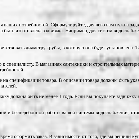
я ваших потребностей. Сформулируйте, для чего вам нужна задв
жна быть изготовлена задвижка. Например, для систем водоснаб
тствовать диаметру трубы, в которую она будет установлена. Т
ю к специалисту. В магазинах сантехники и строительных мате
требностей.
 на спецификации товара. В описании товара должны быть указа
пателей.
вижку должна быть не менее 1 года. Если вы покупаете задвижку
ной и бесперебойной работы вашей системы водоснабжения, ото
время оформить заказ. В зависимости от того, где вы решили к