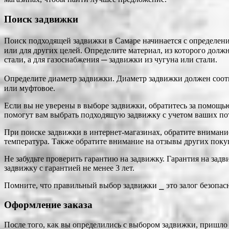
Поиск задвижки
Поиск подходящей задвижки в Самаре начинается с определени
или для других целей. Определите материал, из которого дол
стали, а для газоснабжения ─ задвижки из чугуна или стали.
Определите диаметр задвижки. Диаметр задвижки должен соотве
или муфтовое.
Если вы не уверены в выборе задвижки, обратитесь за помощь
помогут вам выбрать подходящую задвижку с учетом ваших по
При поиске задвижки в интернет-магазинах, обратите внимание
температура. Также обратите внимание на отзывы других поку
Не забудьте проверить гарантию на задвижку. Гарантия на зад
задвижку с гарантией не менее 3 лет.
Помните, что правильный выбор задвижки ⎯ это залог безопас
Оформление заказа
После того, как вы определились с выбором задвижки, пришло 