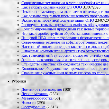
Современные технологии в металлообработке: как и
Как выбрать онлайн-кассу для ООО
31/07/2026
Цековка по металлу: чем отличается от зенкера и к
Как развивается рынок промышленного программно
Экспертиза проектной документации ОПО
23/07/2
Распределительные щиты: как выбрать оборудовани
Компримированный природный газ: новые горизон
Что такое дробеструйная обработка алюминиевых о
Пищевой ПВХ шланг: требования безопасности и 
Современные технологии асфальтобетонных покрыти
Настенный кондиционер для квартиры и дома: под
Ключевые компоненты и архитектура отечественн
Как транспортный аутсорсинг помогает ритейлу сп
Этапы проектирования и изготовления пресс-форм:
Стандарты качества: как создаются технические дв
Холодильное оборудование: промышленное против
Сравнение лужёных шин разных классов по толщин
Рубрики
Доменное производство
(108)
Легкие металлы
(238)
Металлообработка
(58)
Новости
(295)
Оборудование
(2 513)