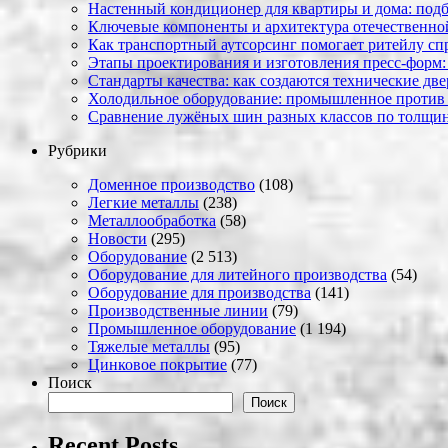
Настенный кондиционер для квартиры и дома: под
Ключевые компоненты и архитектура отечественн
Как транспортный аутсорсинг помогает ритейлу сп
Этапы проектирования и изготовления пресс-форм:
Стандарты качества: как создаются технические дв
Холодильное оборудование: промышленное против
Сравнение лужёных шин разных классов по толщин
Рубрики
Доменное производство
(108)
Легкие металлы
(238)
Металлообработка
(58)
Новости
(295)
Оборудование
(2 513)
Оборудование для литейного производства
(54)
Оборудование для производства
(141)
Производственные линии
(79)
Промышленное оборудование
(1 194)
Тяжелые металлы
(95)
Цинковое покрытие
(77)
Поиск
Поиск
Recent Posts