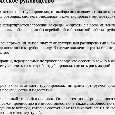
ческое руководство
их вставок на трубопроводах, от выбора подходящего типа до м
бопроводных систем, позволяющий компенсировать температурн
транспортируются агрессивные среды, жидкости с высокими темп
ую роль в обеспечении бесперебойной и безопасной работы тру
перенапряжений, вызванных температурными расширениями и сж
одключенного к трубопроводу. В случае движения грунта или ос
ацию.
ации, передаваемых по трубопроводу, что особенно важно в жил
т увеличить срок службы трубопровода, снизить риск аварий и 
ров, включая диаметр трубопровода, тип транспортируемой сред
и преимущества и недостатки.
раненный тип гибких вставок. Они состоят из гофрированного 
ысокой прочностью и износостойкостью, а также способностью 
дешевые вставки, которые состоят из металлической ленты, за
влением и температурой.