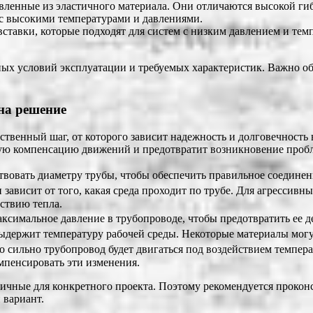
овленные из эластичного материала. Они отличаются высокой г
 с высокими температурами и давлениями.
вставки, которые подходят для систем с низким давлением и те
ных условий эксплуатации и требуемых характеристик. Важно об
на решение
ственный шаг, от которого зависит надежность и долговечность
ую компенсацию движений и предотвратит возникновение пробл
твовать диаметру трубы, чтобы обеспечить правильное соединен
зависит от того, какая среда проходит по трубе. Для агрессивн
ствию тепла.
аксимальное давление в трубопроводе, чтобы предотвратить ее 
ыдержит температуру рабочей среды. Некоторые материалы могут
о сильно трубопровод будет двигаться под воздействием темпер
мпенсировать эти изменения.
ичные для конкретного проекта. Поэтому рекомендуется проконс
 вариант.