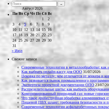
Август 2026
Пн
Вт
Ср
Чт
Пт
Сб
Вс
1
2
3
4
5
6
7
8
9
10
11
12
13
14
15
16
17
18
19
20
21
22
23
24
25
26
27
28
29
30
31
« Июл
Свежие записи
Современные технологии в металлообработке: как и
Как выбрать онлайн-кассу для ООО
31/07/2026
Цековка по металлу: чем отличается от зенкера и к
Как развивается рынок промышленного программно
Экспертиза проектной документации ОПО
23/07/2
Распределительные щиты: как выбрать оборудовани
Компримированный природный газ: новые горизон
Что такое дробеструйная обработка алюминиевых о
Пищевой ПВХ шланг: требования безопасности и 
Современные технологии асфальтобетонных покрыти