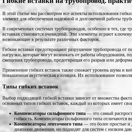
Гибкие вставки на трубопровод⁚ практи
В этой статье мы рассмотрим все аспекты использования гибк
элемент для обеспечения надежной и долговечной работы тру
В современных системах трубопроводов, особенно в тех, где 
вставках становится очевидной. Эти элементы играют ключев
возникающие в результате различных факторов.
Гибкие вставки предотвращают разрушение трубопровода от 
нагрузки, которые могут возникать от работы оборудования, п
смещения трубопровода, предотвращая его разрыв или деформ
Применение гибких вставок также снижает уровень шума и вибр
повышенная акустическая изоляция. Их использование позволяе
Типы гибких вставок
Выбор подходящей гибкой вставки зависит от множества факто
основных типов гибких вставок, каждый из которых имеет сво
Компенсаторы сильфонного типа
― это самый распрост
гибкость. Компенсаторы сильфонного типа отличаются в
Компенсаторы ленточного типа
― это более простые и 
диапазон движения, но подходят для систем с низким да