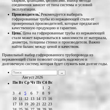
сваркой, фланцами, фитингами. Выбор метода
соединения зависит от типа системы и условий
эксплуатации.
Производитель⁚
Рекомендуется выбирать
гофрированные трубы из нержавеющей стали от
проверенных производителей, которые предлагают
качественную продукцию и гарантию.
Цена⁚
Цена на гофрированные трубы из нержавеющей
стали может варьироваться в зависимости от материала,
диаметра, толщины стенки и производителя. Важно
найти баланс между ценой и качеством.
Правильный выбор гофрированного трубопровода из
нержавеющей стали позволит создать надежную и
долговечную систему, которая будет служить вам долгие годы.
Август 2026
Пн
Вт
Ср
Чт
Пт
Сб
Вс
1
2
3
4
5
6
7
8
9
10
11
12
13
14
15
16
17
18
19
20
21
22
23
24
25
26
27
28
29
30