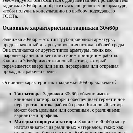
Рекомендуется ознакомиться с документацией производителя
задвижки 30ч6бр или обратиться к специалисту по арматуре‚
чтобы получить консультацию по выбору подходящего
ГОСТа.
Основные характеристики задвижки 30ч6бр
Задвижка 30ч6бр ⏤ это тип трубопроводной арматуры‚
предназначенный для регулирования потока рабочей среды.
Она отличается от других типов арматуры‚ таких как
шаровые краны или вентили‚ своим принципом работы.
Задвижка 30ч6бр имеет клиновый затвор‚ который
перемещается вверх или вниз‚ перекрывая или открывая
проход для рабочей среды.
Основные характеристики задвижки 30ч6бр включают⁚
Тип затвора
⁚ Задвижки 30ч6бр обычно имеют
клиновый затвор‚ который обеспечивает герметичное
перекрытие потока рабочей среды. Клиновый затвор
может быть цельным или составным‚ с различными
вариантами профиля.
Материал корпуса и затвора
⁚ Задвижки 30ч6бр могут
изготавливаться из различных материалов‚ таких как
сталь‚ чугун‚ бронза‚ латунь. Выбор материала зависит