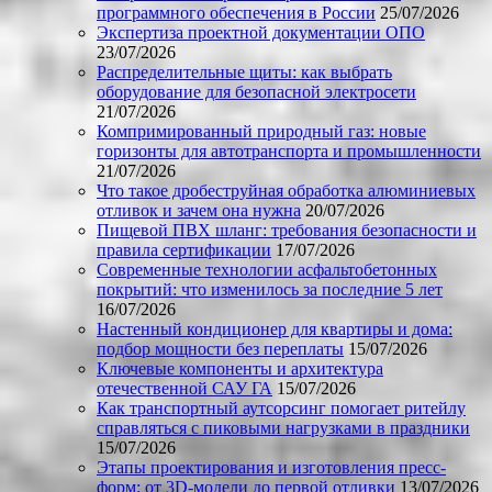
программного обеспечения в России
25/07/2026
Экспертиза проектной документации ОПО
23/07/2026
Распределительные щиты: как выбрать
оборудование для безопасной электросети
21/07/2026
Компримированный природный газ: новые
горизонты для автотранспорта и промышленности
21/07/2026
Что такое дробеструйная обработка алюминиевых
отливок и зачем она нужна
20/07/2026
Пищевой ПВХ шланг: требования безопасности и
правила сертификации
17/07/2026
Современные технологии асфальтобетонных
покрытий: что изменилось за последние 5 лет
16/07/2026
Настенный кондиционер для квартиры и дома:
подбор мощности без переплаты
15/07/2026
Ключевые компоненты и архитектура
отечественной САУ ГА
15/07/2026
Как транспортный аутсорсинг помогает ритейлу
справляться с пиковыми нагрузками в праздники
15/07/2026
Этапы проектирования и изготовления пресс-
форм: от 3D-модели до первой отливки
13/07/2026