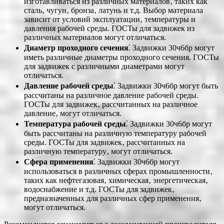
изготавливаться из различных материалов‚ таких как
сталь‚ чугун‚ бронза‚ латунь и т.д. Выбор материала
зависит от условий эксплуатации‚ температуры и
давления рабочей среды. ГОСТы для задвижек из
различных материалов могут отличаться.
Диаметр проходного сечения
⁚ Задвижки 30ч6бр могут
иметь различные диаметры проходного сечения. ГОСТы
для задвижек с различными диаметрами могут
отличаться.
Давление рабочей среды
⁚ Задвижки 30ч6бр могут быть
рассчитаны на различное давление рабочей среды.
ГОСТы для задвижек‚ рассчитанных на различное
давление‚ могут отличаться.
Температура рабочей среды
⁚ Задвижки 30ч6бр могут
быть рассчитаны на различную температуру рабочей
среды. ГОСТы для задвижек‚ рассчитанных на
различную температуру‚ могут отличаться.
Сфера применения
⁚ Задвижки 30ч6бр могут
использоваться в различных сферах промышленности‚
таких как нефтегазовая‚ химическая‚ энергетическая‚
водоснабжение и т.д. ГОСТы для задвижек‚
предназначенных для различных сфер применения‚
могут отличаться.