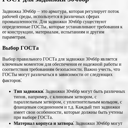
Задвижка 30ч6бр ⏤ это арматура‚ которая регулирует поток
рабочей среды‚ используется в различных сферах
промышленности. Для задвижки 30ч6бр существуют
определенные ГОСТы‚ которые устанавливают требования к
ее конструкции‚ материалам‚ испытаниям и другим
параметрам.
Выбор ГОСТа
Выбор правильного ГОСТа для задвижки 30ч6бр является
ключевым моментом для обеспечения ее надежной работы и
соответствия требованиям безопасности. Важно учесть‚ что
ГОСТы могут различаться в зависимости от следующих
факторов⁚
Тип задвижки
⁚ Задвижки 30ч6бр могут быть различных
типов‚ например‚ с клиновым затвором‚ с
параллельным затвором‚ с уплотнительным кольцом‚ с
фланцевым соединением и т.д. Каждый тип задвижки
имеет свои особенности‚ которые должны быть учтены
при выборе ГОСТа.
Материал корпуса и затвора
⁚ Задвижки 30ч6бр могут