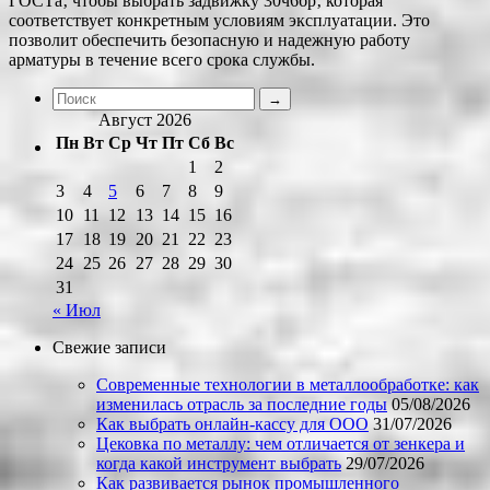
ГОСТа‚ чтобы выбрать задвижку 30ч6бр‚ которая
соответствует конкретным условиям эксплуатации. Это
позволит обеспечить безопасную и надежную работу
арматуры в течение всего срока службы.
Август 2026
Пн
Вт
Ср
Чт
Пт
Сб
Вс
1
2
3
4
5
6
7
8
9
10
11
12
13
14
15
16
17
18
19
20
21
22
23
24
25
26
27
28
29
30
31
« Июл
Свежие записи
Современные технологии в металлообработке: как
изменилась отрасль за последние годы
05/08/2026
Как выбрать онлайн-кассу для ООО
31/07/2026
Цековка по металлу: чем отличается от зенкера и
когда какой инструмент выбрать
29/07/2026
Как развивается рынок промышленного