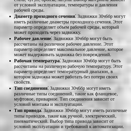
от условий эксплуатации‚ температуры и давления
рабочей среды.
Диаметр проходного сечения
⁚ Задвижки 30ч6бр могут
иметь различные диаметры проходного сечения. Этот
параметр определяет объем рабочей среды‚ который
может проходить через задвижку.
Рабочее давление
⁚ Задвижки 30ч6бр могут быть
рассчитаны на различное рабочее давление. Этот
параметр определяет максимальное давление‚ которое
может выдерживать задвижка без повреждений.
Рабочая температура
⁚ Задвижки 30ч6бр могут быть
рассчитаны на различную рабочую температуру. Этот
параметр определяет температурный диапазон‚ в
котором задвижка может работать без потери своих
свойств.
Тип соединения
⁚ Задвижки 30ч6бр могут иметь
различные типы соединений‚ такие как фланцевое‚
муфтовое‚ приварное. Тип соединения зависит от
условий монтажа и эксплуатации.
Тип привода
⁚ Задвижки 30ч6бр могут иметь различные
типы приводов‚ такие как ручной‚ электрический‚
пневматический. Выбор типа привода зависит от
условий эксплуатации и требований к автоматизации.