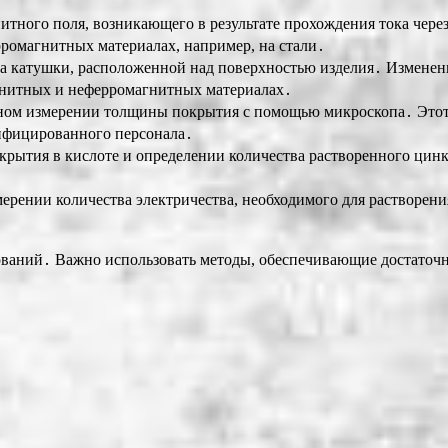
нитного поля, возникающего в результате прохождения тока чер
ромагнитных материалах, например, на стали․
са катушки, расположенной над поверхностью изделия․ Изменен
гнитных и неферромагнитных материалах․
льном измерении толщины покрытия с помощью микроскопа․ Этот
лифицированного персонала․
крытия в кислоте и определении количества растворенного цинка
змерении количества электричества, необходимого для растворен
ований․ Важно использовать методы, обеспечивающие достаточн