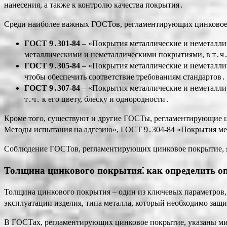
нанесения, а также к контролю качества покрытия․
Среди наиболее важных ГОСТов, регламентирующих цинковое
ГОСТ 9․301-84
– «Покрытия металлические и неметалли
металлическими и неметаллическими покрытиями, в т․ч
ГОСТ 9․305-84
– «Покрытия металлические и неметалл
чтобы обеспечить соответствие требованиям стандартов․
ГОСТ 9․307-84
– «Покрытия металлические и неметалли
т․ч․ к его цвету, блеску и однородности․
Кроме того, существуют и другие ГОСТы, регламентирующие 
Методы испытания на адгезию», ГОСТ 9․304-84 «Покрытия ме
Соблюдение ГОСТов, регламентирующих цинковое покрытие, явл
Толщина цинкового покрытия⁚ как определить о
Толщина цинкового покрытия – один из ключевых параметров, 
эксплуатации изделия, типа металла, который необходимо защи
В ГОСТах, регламентирующих цинковое покрытие, указаны ми