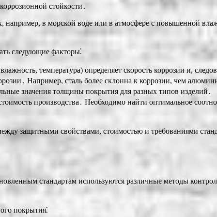
 коррозионной стойкости․
, например, в морской воде или в атмосфере с повышенной влаж
ать следующие факторы⁚
, влажность, температура) определяет скорость коррозии и, сле
ррозии․ Например, сталь более склонна к коррозии, чем алюмин
ьные значения толщины покрытия для разных типов изделий․
 стоимость производства․ Необходимо найти оптимальное соот
между защитными свойствами, стоимостью и требованиями стан
․
новленным стандартам используются различные методы контроля
ого покрытия⁚