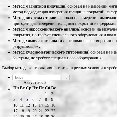
Метод магнитной индукции
⁚ основан на измерении маг
метод подходит для измерения толщины покрытий на фер
Метод вихревых токов
⁚ основан на измерении импедан
пригоден для измерения толщины покрытий на феррома
Метод микроскопического анализа
⁚ основан на визуа
покрытия, но требует специального оборудования и ква
Метод химического анализа
⁚ основан на растворении по
разрушающим․
Метод кулонометрического титрования
⁚ основан на и
быстрым, но требует специального оборудования․
Выбор метода контроля зависит от конкретных условий и треб
Август 2026
Пн
Вт
Ср
Чт
Пт
Сб
Вс
1
2
3
4
5
6
7
8
9
10
11
12
13
14
15
16
17
18
19
20
21
22
23
24
25
26
27
28
29
30