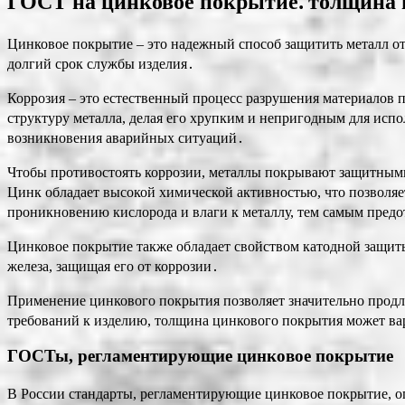
ГОСТ на цинковое покрытие⁚ толщина 
Цинковое покрытие – это надежный способ защитить металл от
долгий срок службы изделия․
Коррозия – это естественный процесс разрушения материалов 
структуру металла, делая его хрупким и непригодным для исп
возникновения аварийных ситуаций․
Чтобы противостоять коррозии, металлы покрывают защитными
Цинк обладает высокой химической активностью, что позволяет
проникновению кислорода и влаги к металлу, тем самым предо
Цинковое покрытие также обладает свойством катодной защиты․
железа, защищая его от коррозии․
Применение цинкового покрытия позволяет значительно продли
требований к изделию, толщина цинкового покрытия может ва
ГОСТы, регламентирующие цинковое покрытие
В России стандарты, регламентирующие цинковое покрытие, о