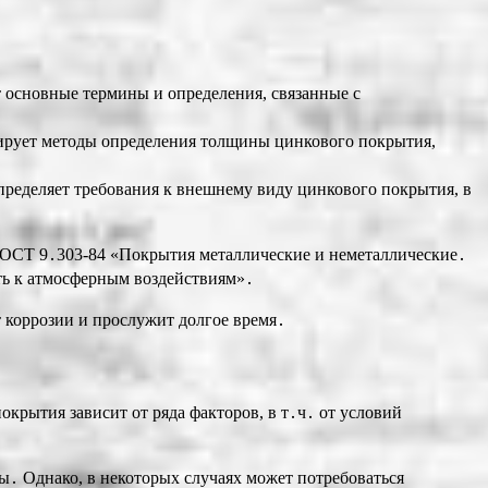
основные термины и определения, связанные с
рует методы определения толщины цинкового покрытия,
еделяет требования к внешнему виду цинкового покрытия, в
ГОСТ 9․303-84 «Покрытия металлические и неметаллические․
ть к атмосферным воздействиям»․
 коррозии и прослужит долгое время․
рытия зависит от ряда факторов, в т․ч․ от условий
․ Однако, в некоторых случаях может потребоваться