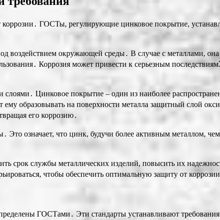
и требования
 коррозии․ ГОСТы, регулирующие цинковое покрытие, устанавли
под воздействием окружающей среды․ В случае с металлами, она 
ользования․ Коррозия может привести к серьезным последствиям
 слоями․ Цинковое покрытие – один из наиболее распростране
 ему образовывать на поверхности металла защитный слой оксид
твращая его коррозию․
 Это означает, что цинк, будучи более активным металлом, чем
ть срок службы металлических изделий, повысить их надежност
рьироваться, чтобы обеспечить оптимальную защиту от коррози
пределены ГОСТами․ Эти стандарты устанавливают требования к