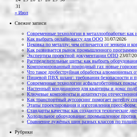
31
« Июл
Свежие записи
Современные технологии в металлообработке: как и
Как выбрать онлайн-кассу для ООО
31/07/2026
Цековка по металлу: чем отличается от зенкера и к
Как развивается рынок промышленного программно
Экспертиза проектной документации ОПО
23/07/2
Распределительные щиты: как выбрать оборудовани
Компримированный природный газ: новые горизон
Что такое дробеструйная обработка алюминиевых о
Пищевой ПВХ шланг: требования безопасности и 
Современные технологии асфальтобетонных покрыти
Настенный кондиционер для квартиры и дома: под
Ключевые компоненты и архитектура отечественн
Как транспортный аутсорсинг помогает ритейлу сп
Этапы проектирования и изготовления пресс-форм:
Стандарты качества: как создаются технические дв
Холодильное оборудование: промышленное против
Сравнение лужёных шин разных классов по толщин
Рубрики