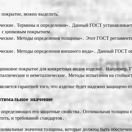
 покрытие, можно выделить⁚
ческие․ Термины и определения»․ Данный ГОСТ устанавливает 
․ с цинковым покрытием․
ические․ Методы определения толщины»․ Этот ГОСТ регламенти
ческие․ Методы определения внешнего вида»․ Данный ГОСТ опр
цинковое покрытие для конкретных видов изделий․ Например, 
таллические и неметаллические․ Методы испытания на стойкос
яется гарантией того, что изделие будет надежно защищено от
птимальное значение
определяющих его защитные свойства․ Оптимальная толщина пок
тить, и требований стандартов․
нимальные значения толщины, которые должны быть обеспечены