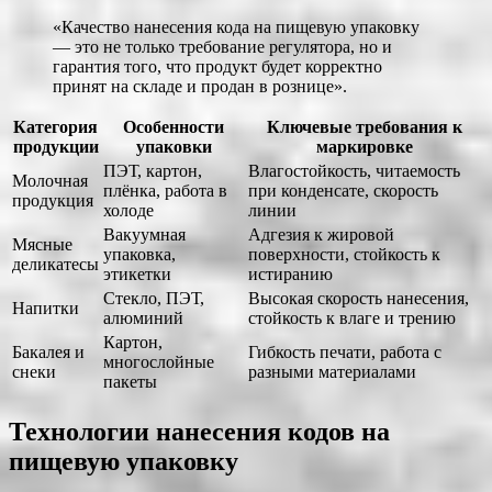
«Качество нанесения кода на пищевую упаковку
— это не только требование регулятора, но и
гарантия того, что продукт будет корректно
принят на складе и продан в рознице».
Категория
Особенности
Ключевые требования к
продукции
упаковки
маркировке
ПЭТ, картон,
Влагостойкость, читаемость
Молочная
плёнка, работа в
при конденсате, скорость
продукция
холоде
линии
Вакуумная
Адгезия к жировой
Мясные
упаковка,
поверхности, стойкость к
деликатесы
этикетки
истиранию
Стекло, ПЭТ,
Высокая скорость нанесения,
Напитки
алюминий
стойкость к влаге и трению
Картон,
Бакалея и
Гибкость печати, работа с
многослойные
снеки
разными материалами
пакеты
Технологии нанесения кодов на
пищевую упаковку