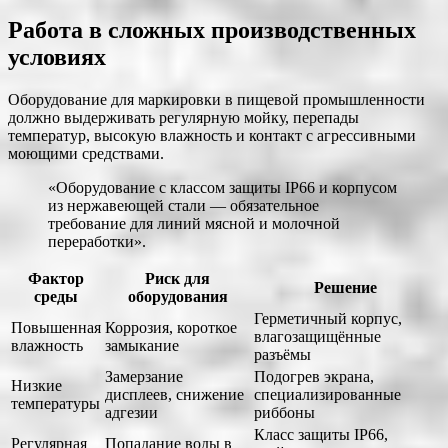
Работа в сложных производственных
условиях
Оборудование для маркировки в пищевой промышленности
должно выдерживать регулярную мойку, перепады
температур, высокую влажность и контакт с агрессивными
моющими средствами.
«Оборудование с классом защиты IP66 и корпусом
из нержавеющей стали — обязательное
требование для линий мясной и молочной
переработки».
Фактор
Риск для
Решение
среды
оборудования
Герметичный корпус,
Повышенная
Коррозия, короткое
влагозащищённые
влажность
замыкание
разъёмы
Замерзание
Подогрев экрана,
Низкие
дисплеев, снижение
специализированные
температуры
адгезии
риббоны
Класс защиты IP66,
Регулярная
Попадание воды в