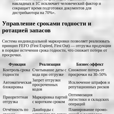
накладных в 1С исключает человеческий фактор и
сокращает время подготовки документов для
дистрибьютора на 70%».
Управление сроками годности и
ротацией запасов
Система индивидуальной маркировки позволяет реализовать
принцип FEFO (First Expired, First Out) — отгрузка продукции
в порядке истечения срока годности, что снижает потери от
просрочки.
Функция
Реализация
Бизнес-эффект
Контроль срока
Считывание даты с
Снижение потерь от
годности
кода при отгрузке
просрочки на 30–50%
Запрет отгрузки
Автоматическая
Исключение штрафов и
просроченных
блокировка
репутационных рисков
кодов
Оптимизация
Приоритетная
Маркировка партий
логистики и складских
отгрузка
с коротким сроком
операций
Отчётность по
Дашборды с
Планирование промо-