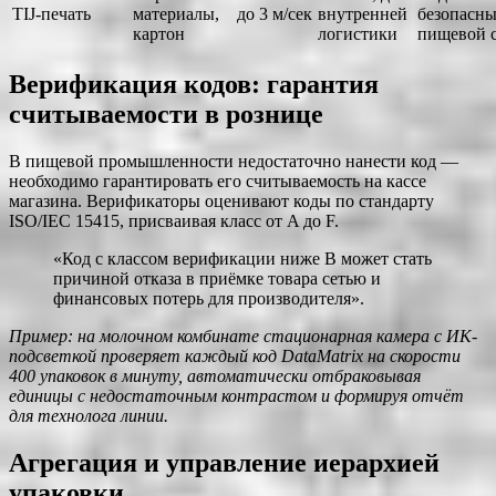
TIJ-печать
материалы,
до 3 м/сек
внутренней
безопасны
картон
логистики
пищевой 
Верификация кодов: гарантия
считываемости в рознице
В пищевой промышленности недостаточно нанести код —
необходимо гарантировать его считываемость на кассе
магазина. Верификаторы оценивают коды по стандарту
ISO/IEC 15415, присваивая класс от A до F.
«Код с классом верификации ниже B может стать
причиной отказа в приёмке товара сетью и
финансовых потерь для производителя».
Пример: на молочном комбинате стационарная камера с ИК-
подсветкой проверяет каждый код DataMatrix на скорости
400 упаковок в минуту, автоматически отбраковывая
единицы с недостаточным контрастом и формируя отчёт
для технолога линии.
Агрегация и управление иерархией
упаковки