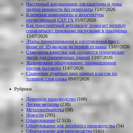
Настенный кондиционер для квартиры и дома:
подбор мощности без переплаты
15/07/2026
Ключевые компоненты и архитектура
отечественной САУ ГА
15/07/2026
Как транспортный аутсорсинг помогает ритейлу
справляться с пиковыми нагрузками в праздники
15/07/2026
Этапы проектирования и изготовления пресс-
форм: от 3D-модели до первой отливки
13/07/2026
Стандарты качества: как создаются технические
двери для современных зданий
13/07/2026
Холодильное оборудование: промышленное
против бытового
11/07/2026
Сравнение лужёных шин разных классов по
толщине слоя олова
09/07/2026
Рубрики
Доменное производство
(108)
Легкие металлы
(238)
Металлообработка
(58)
Новости
(295)
Оборудование
(2 513)
Оборудование для литейного производства
(54)
Оборудование для производства
(141)