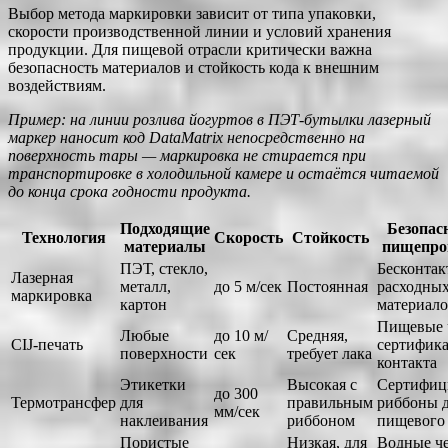
Выбор метода маркировки зависит от типа упаковки,
скорости производственной линии и условий хранения
продукции. Для пищевой отрасли критически важна
безопасность материалов и стойкость кода к внешним
воздействиям.
Пример: на линии розлива йогуртов в ПЭТ-бутылки лазерный
маркер наносит код DataMatrix непосредственно на
поверхность тары — маркировка не стирается при
транспортировке в холодильной камере и остаётся читаемой
до конца срока годности продукта.
Подходящие
Безопас
Технология
Скорость
Стойкость
материалы
пищепро
ПЭТ, стекло,
Бесконтак
Лазерная
металл,
до 5 м/сек
Постоянная
расходны
маркировка
картон
материал
Пищевые 
Любые
до 10 м/
Средняя,
CIJ-печать
сертифик
поверхности
сек
требует лака
контакта
Этикетки
Высокая с
Сертифиц
до 300
Термотрансфер
для
правильным
риббоны 
мм/сек
наклеивания
риббоном
пищевого 
Пористые
Низкая, для
Водные че