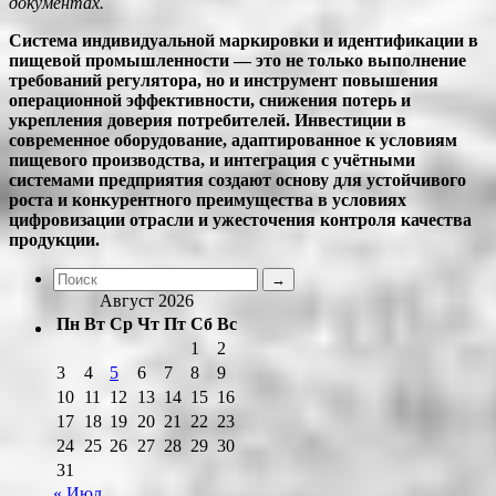
документах.
Система индивидуальной маркировки и идентификации в
пищевой промышленности — это не только выполнение
требований регулятора, но и инструмент повышения
операционной эффективности, снижения потерь и
укрепления доверия потребителей. Инвестиции в
современное оборудование, адаптированное к условиям
пищевого производства, и интеграция с учётными
системами предприятия создают основу для устойчивого
роста и конкурентного преимущества в условиях
цифровизации отрасли и ужесточения контроля качества
продукции.
Август 2026
Пн
Вт
Ср
Чт
Пт
Сб
Вс
1
2
3
4
5
6
7
8
9
10
11
12
13
14
15
16
17
18
19
20
21
22
23
24
25
26
27
28
29
30
31
« Июл