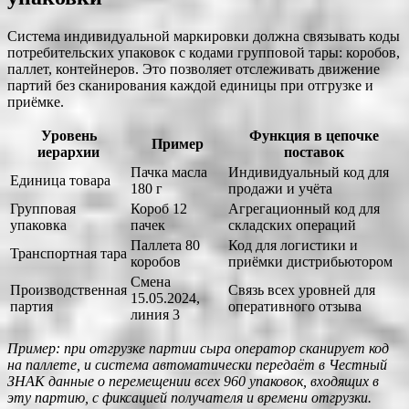
Система индивидуальной маркировки должна связывать коды
потребительских упаковок с кодами групповой тары: коробов,
паллет, контейнеров. Это позволяет отслеживать движение
партий без сканирования каждой единицы при отгрузке и
приёмке.
Уровень
Функция в цепочке
Пример
иерархии
поставок
Пачка масла
Индивидуальный код для
Единица товара
180 г
продажи и учёта
Групповая
Короб 12
Агрегационный код для
упаковка
пачек
складских операций
Паллета 80
Код для логистики и
Транспортная тара
коробов
приёмки дистрибьютором
Смена
Производственная
Связь всех уровней для
15.05.2024,
партия
оперативного отзыва
линия 3
Пример: при отгрузке партии сыра оператор сканирует код
на паллете, и система автоматически передаёт в Честный
ЗНАК данные о перемещении всех 960 упаковок, входящих в
эту партию, с фиксацией получателя и времени отгрузки.