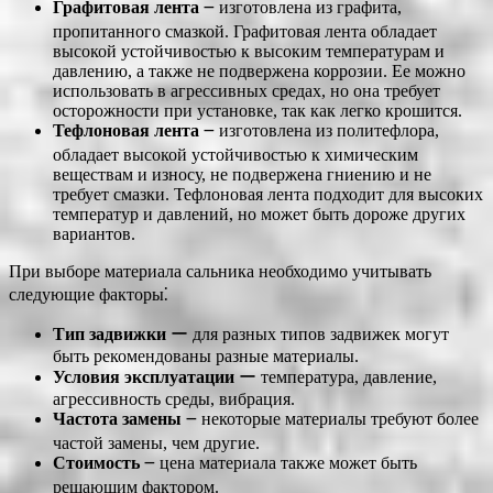
Графитовая лента
౼ изготовлена из графита,
пропитанного смазкой. Графитовая лента обладает
высокой устойчивостью к высоким температурам и
давлению, а также не подвержена коррозии. Ее можно
использовать в агрессивных средах, но она требует
осторожности при установке, так как легко крошится.
Тефлоновая лента
౼ изготовлена из политефлора,
обладает высокой устойчивостью к химическим
веществам и износу, не подвержена гниению и не
требует смазки. Тефлоновая лента подходит для высоких
температур и давлений, но может быть дороже других
вариантов.
При выборе материала сальника необходимо учитывать
следующие факторы⁚
Тип задвижки
ー для разных типов задвижек могут
быть рекомендованы разные материалы.
Условия эксплуатации
ー температура, давление,
агрессивность среды, вибрация.
Частота замены
౼ некоторые материалы требуют более
частой замены, чем другие.
Стоимость
౼ цена материала также может быть
решающим фактором.