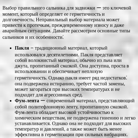
Выбор правильного сальника для задвижки ー это ключевой
момент, который определяет ее герметичность и
долговечность; Неправильный выбор материала может
привести к протечкам, преждевременному износу и даже
аварийным ситуациям. Давайте рассмотрим основные типы
сальников и их особенности⁚
Пакля
౼ традиционный материал, который
использовался десятилетиями. Пакля представляет
собой волокнистый материал, обычно из льна или
джута, пропитанный смазкой. Она доступна, проста в
использовании и обеспечивает неплохую
герметичность. Однако пакля имеет ряд недостатков⁚
она подвержена истиранию, требует частой замены,
может загораться при высоких температурах и не
подходит для агрессивных сред.
Фум-лента
ー современный материал, представляющий
собой политефлоновую ленту, пропитанную смазкой.
Фум-лента обладает высокой устойчивостью к
химическим веществам, не подвержена гниению и легко
устанавливается. Однако она не подходит для высоких
температур и давлений, а также может быть менее
эффективна в герметизации при сильных вибрациях.