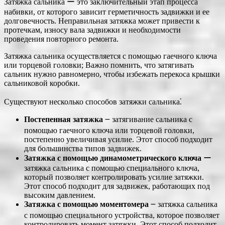
Затяжка сальника ー это заключительный этап процесса
набивки, от которого зависит герметичность задвижки и ее
долговечность. Неправильная затяжка может привести к
протечкам, износу вала задвижки и необходимости
проведения повторного ремонта.
Затяжка сальника осуществляется с помощью гаечного ключа
или торцевой головки; Важно помнить, что затягивать
сальник нужно равномерно, чтобы избежать перекоса крышки
сальниковой коробки.
Существуют несколько способов затяжки сальника⁚
Постепенная затяжка
౼ затягивание сальника с
помощью гаечного ключа или торцевой головки,
постепенно увеличивая усилие. Этот способ подходит
для большинства типов задвижек.
Затяжка с помощью динамометрического ключа
ー
затяжка сальника с помощью специального ключа,
который позволяет контролировать усилие затяжки.
Этот способ подходит для задвижек, работающих под
высоким давлением.
Затяжка с помощью моментомера
౼ затяжка сальника
с помощью специального устройства, которое позволяет
контролировать момент затяжки. Этот способ подходит