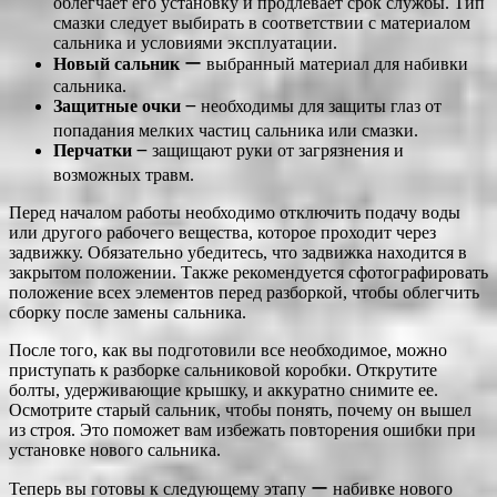
облегчает его установку и продлевает срок службы. Тип
смазки следует выбирать в соответствии с материалом
сальника и условиями эксплуатации.
Новый сальник
ー выбранный материал для набивки
сальника.
Защитные очки
౼ необходимы для защиты глаз от
попадания мелких частиц сальника или смазки.
Перчатки
౼ защищают руки от загрязнения и
возможных травм.
Перед началом работы необходимо отключить подачу воды
или другого рабочего вещества, которое проходит через
задвижку. Обязательно убедитесь, что задвижка находится в
закрытом положении. Также рекомендуется сфотографировать
положение всех элементов перед разборкой, чтобы облегчить
сборку после замены сальника.
После того, как вы подготовили все необходимое, можно
приступать к разборке сальниковой коробки. Открутите
болты, удерживающие крышку, и аккуратно снимите ее.
Осмотрите старый сальник, чтобы понять, почему он вышел
из строя. Это поможет вам избежать повторения ошибки при
установке нового сальника.
Теперь вы готовы к следующему этапу ー набивке нового