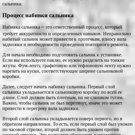
сальника.
Процесс набивки сальника
Набивка сальника ౼ это ответственный процесс, который
требует аккуратности и определенных навыков. Неправильно
набитый сальник может привести к протечкам, износу вала
задвижки и необходимости проведения повторного ремонта.
Для начала необходимо подготовить сальник к установке.
Если вы используете паклю, ее нужно разделить на тонкие
жгуты. Фум-ленту, графитовую или тефлоновую ленту нужно
нарезать на куски, соответствующие ширине сальниковой
коробки.
Далее, следует начать набивку сальника. Первый слой
сальника укладывается в сальниковую коробку по всей ее
длине. Слой должен быть плотным, но не слишком тугим.
Важно, чтобы сальник не был перетянут, иначе это может
привести к перегреву вала задвижки.
Второй слой сальника укладывается поверх первого, но в
обратном направлении. То есть, если первый слой был уложен
по часовой стрелке, второй должен быть уложен против
часовой стрелки. Это позволяет обеспечить равномерное