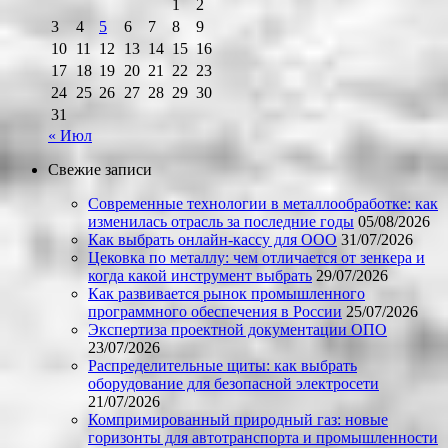
1
2
3
4
5
6
7
8
9
10
11
12
13
14
15
16
17
18
19
20
21
22
23
24
25
26
27
28
29
30
31
« Июл
Свежие записи
Современные технологии в металлообработке: как
изменилась отрасль за последние годы
05/08/2026
Как выбрать онлайн-кассу для ООО
31/07/2026
Цековка по металлу: чем отличается от зенкера и
когда какой инструмент выбрать
29/07/2026
Как развивается рынок промышленного
программного обеспечения в России
25/07/2026
Экспертиза проектной документации ОПО
23/07/2026
Распределительные щиты: как выбрать
оборудование для безопасной электросети
21/07/2026
Компримированный природный газ: новые
горизонты для автотранспорта и промышленности