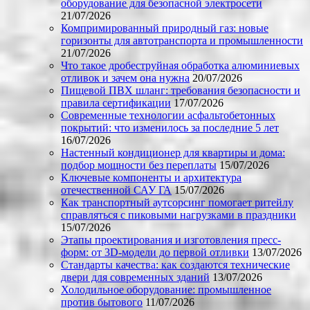
оборудование для безопасной электросети
21/07/2026
Компримированный природный газ: новые
горизонты для автотранспорта и промышленности
21/07/2026
Что такое дробеструйная обработка алюминиевых
отливок и зачем она нужна
20/07/2026
Пищевой ПВХ шланг: требования безопасности и
правила сертификации
17/07/2026
Современные технологии асфальтобетонных
покрытий: что изменилось за последние 5 лет
16/07/2026
Настенный кондиционер для квартиры и дома:
подбор мощности без переплаты
15/07/2026
Ключевые компоненты и архитектура
отечественной САУ ГА
15/07/2026
Как транспортный аутсорсинг помогает ритейлу
справляться с пиковыми нагрузками в праздники
15/07/2026
Этапы проектирования и изготовления пресс-
форм: от 3D-модели до первой отливки
13/07/2026
Стандарты качества: как создаются технические
двери для современных зданий
13/07/2026
Холодильное оборудование: промышленное
против бытового
11/07/2026