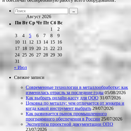
и обеспечат бесперебойную работу всего оборудования․
Август 2026
Пн
Вт
Ср
Чт
Пт
Сб
Вс
1
2
3
4
5
6
7
8
9
10
11
12
13
14
15
16
17
18
19
20
21
22
23
24
25
26
27
28
29
30
31
« Июл
Свежие записи
Современные технологии в металлообработке: как
изменилась отрасль за последние годы
05/08/2026
Как выбрать онлайн-кассу для ООО
31/07/2026
Цековка по металлу: чем отличается от зенкера и
когда какой инструмент выбрать
29/07/2026
Как развивается рынок промышленного
программного обеспечения в России
25/07/2026
Экспертиза проектной документации ОПО
23/07/2026