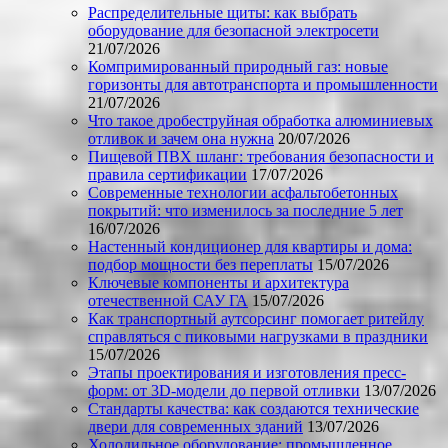
Распределительные щиты: как выбрать
оборудование для безопасной электросети
21/07/2026
Компримированный природный газ: новые
горизонты для автотранспорта и промышленности
21/07/2026
Что такое дробеструйная обработка алюминиевых
отливок и зачем она нужна
20/07/2026
Пищевой ПВХ шланг: требования безопасности и
правила сертификации
17/07/2026
Современные технологии асфальтобетонных
покрытий: что изменилось за последние 5 лет
16/07/2026
Настенный кондиционер для квартиры и дома:
подбор мощности без переплаты
15/07/2026
Ключевые компоненты и архитектура
отечественной САУ ГА
15/07/2026
Как транспортный аутсорсинг помогает ритейлу
справляться с пиковыми нагрузками в праздники
15/07/2026
Этапы проектирования и изготовления пресс-
форм: от 3D-модели до первой отливки
13/07/2026
Стандарты качества: как создаются технические
двери для современных зданий
13/07/2026
Холодильное оборудование: промышленное