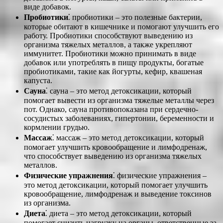
виде добавок.
Пробиотики
⁚ пробиотики – это полезные бактерии,
которые обитают в кишечнике и помогают улучшить его
работу. Пробиотики способствуют выведению из
организма тяжелых металлов, а также укрепляют
иммунитет. Пробиотики можно принимать в виде
добавок или употреблять в пищу продукты, богатые
пробиотиками, такие как йогурты, кефир, квашеная
капуста.
Сауна
⁚ сауна – это метод детоксикации, который
помогает вывести из организма тяжелые металлы через
пот. Однако, сауна противопоказана при сердечно-
сосудистых заболеваниях, гипертонии, беременности и
кормлении грудью.
Массаж
⁚ массаж – это метод детоксикации, который
помогает улучшить кровообращение и лимфодренаж,
что способствует выведению из организма тяжелых
металлов.
Физические упражнения
⁚ физические упражнения –
это метод детоксикации, который помогает улучшить
кровообращение, лимфодренаж и выведение токсинов
из организма.
Диета
⁚ диета – это метод детоксикации, который
помогает снизить нагрузку на органы, ответственные за