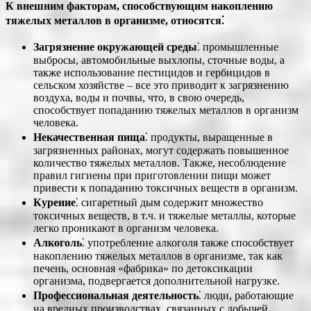
К внешним факторам, способствующим накоплению
тяжелых металлов в организме, относятся⁚
Загрязнение окружающей среды
⁚ промышленные
выбросы, автомобильные выхлопы, сточные воды, а
также использование пестицидов и гербицидов в
сельском хозяйстве – все это приводит к загрязнению
воздуха, воды и почвы, что, в свою очередь,
способствует попаданию тяжелых металлов в организм
человека.
Некачественная пища
⁚ продукты, выращенные в
загрязненных районах, могут содержать повышенное
количество тяжелых металлов. Также, несоблюдение
правил гигиены при приготовлении пищи может
привести к попаданию токсичных веществ в организм.
Курение
⁚ сигаретный дым содержит множество
токсичных веществ, в т.ч. и тяжелые металлы, которые
легко проникают в организм человека.
Алкоголь
⁚ употребление алкоголя также способствует
накоплению тяжелых металлов в организме, так как
печень, основная «фабрика» по детоксикации
организма, подвергается дополнительной нагрузке.
Профессиональная деятельность
⁚ люди, работающие
на вредных производствах, связанных с добычей,