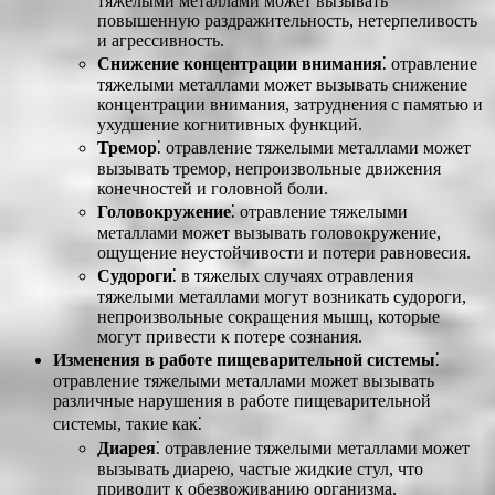
тяжелыми металлами может вызывать
повышенную раздражительность, нетерпеливость
и агрессивность.
Снижение концентрации внимания
⁚ отравление
тяжелыми металлами может вызывать снижение
концентрации внимания, затруднения с памятью и
ухудшение когнитивных функций.
Тремор
⁚ отравление тяжелыми металлами может
вызывать тремор, непроизвольные движения
конечностей и головной боли.
Головокружение
⁚ отравление тяжелыми
металлами может вызывать головокружение,
ощущение неустойчивости и потери равновесия.
Судороги
⁚ в тяжелых случаях отравления
тяжелыми металлами могут возникать судороги,
непроизвольные сокращения мышц, которые
могут привести к потере сознания.
Изменения в работе пищеварительной системы
⁚
отравление тяжелыми металлами может вызывать
различные нарушения в работе пищеварительной
системы, такие как⁚
Диарея
⁚ отравление тяжелыми металлами может
вызывать диарею, частые жидкие стул, что
приводит к обезвоживанию организма.