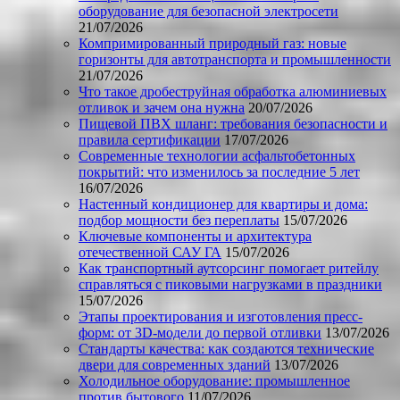
оборудование для безопасной электросети
21/07/2026
Компримированный природный газ: новые
горизонты для автотранспорта и промышленности
21/07/2026
Что такое дробеструйная обработка алюминиевых
отливок и зачем она нужна
20/07/2026
Пищевой ПВХ шланг: требования безопасности и
правила сертификации
17/07/2026
Современные технологии асфальтобетонных
покрытий: что изменилось за последние 5 лет
16/07/2026
Настенный кондиционер для квартиры и дома:
подбор мощности без переплаты
15/07/2026
Ключевые компоненты и архитектура
отечественной САУ ГА
15/07/2026
Как транспортный аутсорсинг помогает ритейлу
справляться с пиковыми нагрузками в праздники
15/07/2026
Этапы проектирования и изготовления пресс-
форм: от 3D-модели до первой отливки
13/07/2026
Стандарты качества: как создаются технические
двери для современных зданий
13/07/2026
Холодильное оборудование: промышленное
против бытового
11/07/2026