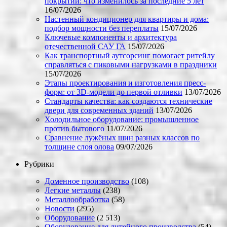
покрытий: что изменилось за последние 5 лет
16/07/2026
Настенный кондиционер для квартиры и дома:
подбор мощности без переплаты
15/07/2026
Ключевые компоненты и архитектура
отечественной САУ ГА
15/07/2026
Как транспортный аутсорсинг помогает ритейлу
справляться с пиковыми нагрузками в праздники
15/07/2026
Этапы проектирования и изготовления пресс-
форм: от 3D-модели до первой отливки
13/07/2026
Стандарты качества: как создаются технические
двери для современных зданий
13/07/2026
Холодильное оборудование: промышленное
против бытового
11/07/2026
Сравнение лужёных шин разных классов по
толщине слоя олова
09/07/2026
Рубрики
Доменное производство
(108)
Легкие металлы
(238)
Металлообработка
(58)
Новости
(295)
Оборудование
(2 513)
Оборудование для литейного производства
(54)