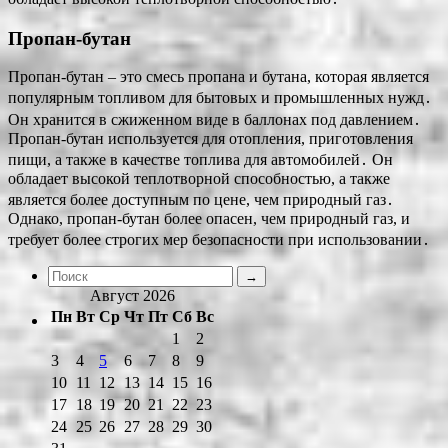
Пропан-бутан
Пропан-бутан – это смесь пропана и бутана, которая является
популярным топливом для бытовых и промышленных нужд․
Он хранится в сжиженном виде в баллонах под давлением․
Пропан-бутан используется для отопления, приготовления
пищи, а также в качестве топлива для автомобилей․ Он
обладает высокой теплотворной способностью, а также
является более доступным по цене, чем природный газ․
Однако, пропан-бутан более опасен, чем природный газ, и
требует более строгих мер безопасности при использовании․
Август 2026
Пн
Вт
Ср
Чт
Пт
Сб
Вс
1
2
3
4
5
6
7
8
9
10
11
12
13
14
15
16
17
18
19
20
21
22
23
24
25
26
27
28
29
30