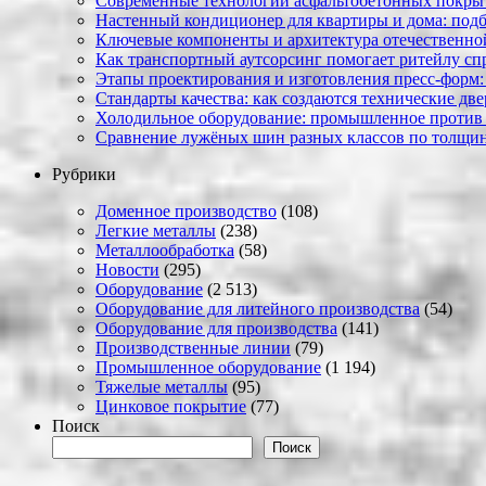
Современные технологии асфальтобетонных покрыти
Настенный кондиционер для квартиры и дома: под
Ключевые компоненты и архитектура отечественн
Как транспортный аутсорсинг помогает ритейлу сп
Этапы проектирования и изготовления пресс-форм:
Стандарты качества: как создаются технические дв
Холодильное оборудование: промышленное против
Сравнение лужёных шин разных классов по толщин
Рубрики
Доменное производство
(108)
Легкие металлы
(238)
Металлообработка
(58)
Новости
(295)
Оборудование
(2 513)
Оборудование для литейного производства
(54)
Оборудование для производства
(141)
Производственные линии
(79)
Промышленное оборудование
(1 194)
Тяжелые металлы
(95)
Цинковое покрытие
(77)
Поиск
Поиск