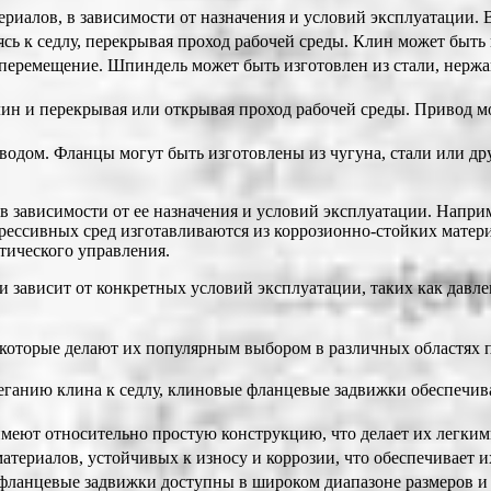
ериалов, в зависимости от назначения и условий эксплуатации. 
 к седлу, перекрывая проход рабочей среды. Клин может быть 
 перемещение. Шпиндель может быть изготовлен из стали, нержа
ин и перекрывая или открывая проход рабочей среды. Привод м
одом. Фланцы могут быть изготовлены из чугуна, стали или дру
в зависимости от ее назначения и условий эксплуатации. Напр
грессивных сред изготавливаются из коррозионно-стойких матер
тического управления.
ависит от конкретных условий эксплуатации, таких как давлени
которые делают их популярным выбором в различных областях 
ганию клина к седлу, клиновые фланцевые задвижки обеспечив
еют относительно простую конструкцию, что делает их легким
териалов, устойчивых к износу и коррозии, что обеспечивает и
ланцевые задвижки доступны в широком диапазоне размеров и м