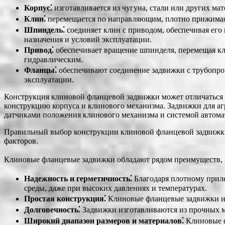
Корпус⁚
изготавливается из чугуна, стали или других мат
Клин⁚
перемещается по направляющим, плотно прижимаясь
Шпиндель⁚
соединяет клин с приводом, обеспечивая его
назначения и условий эксплуатации.
Привод⁚
обеспечивает вращение шпинделя, перемещая кл
гидравлическим.
Фланцы⁚
обеспечивают соединение задвижки с трубопров
эксплуатации.
Конструкция клиновой фланцевой задвижки может отличаться 
конструкцию корпуса и клинового механизма. Задвижки для а
датчиками положения клинового механизма и системой автома
Правильный выбор конструкции клиновой фланцевой задвижки з
факторов.
Клиновые фланцевые задвижки обладают рядом преимуществ, 
Надежность и герметичность⁚
Благодаря плотному приле
среды, даже при высоких давлениях и температурах.
Простая конструкция⁚
Клиновые фланцевые задвижки им
Долговечность⁚
Задвижки изготавливаются из прочных ма
Широкий диапазон размеров и материалов⁚
Клиновые ф