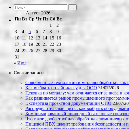
Август 2026
Пн
Вт
Ср
Чт
Пт
Сб
Вс
1
2
3
4
5
6
7
8
9
10
11
12
13
14
15
16
17
18
19
20
21
22
23
24
25
26
27
28
29
30
31
« Июл
Свежие записи
Современные технологии в металлообработке: как и
Как выбрать онлайн-кассу для ООО
31/07/2026
Цековка по металлу: чем отличается от зенкера и к
Как развивается рынок промышленного программно
Экспертиза проектной документации ОПО
23/07/2
Распределительные щиты: как выбрать оборудовани
Компримированный природный газ: новые горизон
Что такое дробеструйная обработка алюминиевых о
Пищевой ПВХ шланг: требования безопасности и 