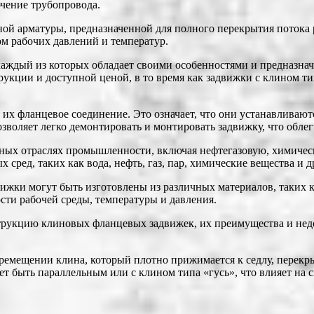
чение трубопровода.
ой арматуры, предназначенной для полного перекрытия потока 
м рабочих давлений и температур.
ждый из которых обладает своими особенностями и предназнач
укции и доступной ценой, в то время как задвижки с клином т
х фланцевое соединение. Это означает, что они устанавливают
оляет легко демонтировать и монтировать задвижку, что облегч
ных отраслях промышленности, включая нефтегазовую, химичес
сред, таких как вода, нефть, газ, пар, химические вещества и д
ижки могут быть изготовлены из различных материалов, таких ка
сти рабочей среды, температуры и давления.
рукцию клиновых фланцевых задвижек, их преимущества и недос
мещении клина, который плотно прижимается к седлу, перекрыв
ет быть параллельным или с клином типа «гусь», что влияет на 