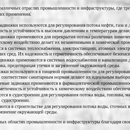
зличных отраслях промышленности и инфраструктуры, где треб
 их применения⁚
движки используются для регулирования потока нефти, газа и д
сть и устойчивость к высоким давлениям и температурам делаю
вижки применяются для перекрытия потока различных химическ
ческому воздействию делает их незаменимыми в химической пр
в системах теплоснабжения, электростанциях, атомных электро
очих сред. Их надежность и герметичность обеспечивают безопа
вижки применяются в системах водоснабжения и канализации дл
ка, предотвращая утечки и загрязнение окружающей среды.
ки используются в пищевой промышленности для регулировани
 и соответствие санитарным нормам делают их идеальным выбор
вые задвижки применяются в фармацевтической промышленност
метичность и устойчивость к химическому воздействию обеспеч
я в судостроении для регулирования потока воды, топлива, мас
 судостроении.
ся в строительстве для регулирования потока воды, сточных во
грязнение окружающей среды.
ых областях промышленности и инфраструктуры благодаря свои