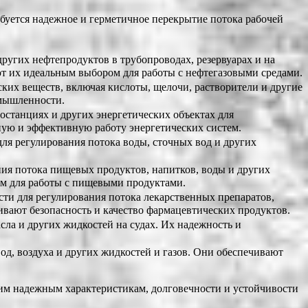
уется надежное и герметичное перекрытие потока рабочей
ругих нефтепродуктов в трубопроводах, резервуарах и на
т их идеальным выбором для работы с нефтегазовыми средами.
их веществ, включая кислоты, щелочи, растворители и другие
омышленности.
станциях и других энергетических объектах для
сную и эффективную работу энергетических систем.
я регулирования потока воды, сточных вод и других
я потока пищевых продуктов, напитков, воды и других
ом для работы с пищевыми продуктами.
и для регулирования потока лекарственных препаратов,
ивают безопасность и качество фармацевтических продуктов.
ла и других жидкостей на судах. Их надежность и
д, воздуха и других жидкостей и газов. Они обеспечивают
м надежным характеристикам, долговечности и устойчивости