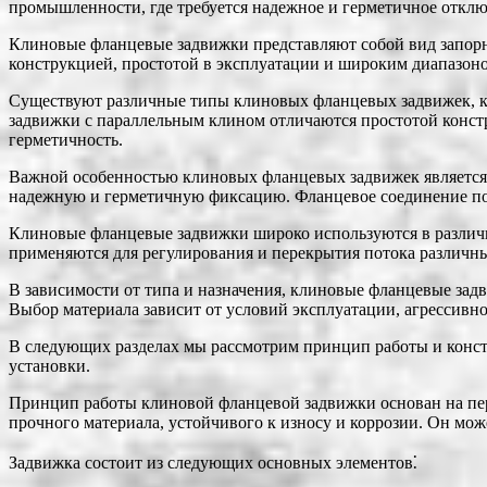
промышленности, где требуется надежное и герметичное отклю
Клиновые фланцевые задвижки представляют собой вид запорн
конструкцией, простотой в эксплуатации и широким диапазоно
Существуют различные типы клиновых фланцевых задвижек, ка
задвижки с параллельным клином отличаются простотой констр
герметичность.
Важной особенностью клиновых фланцевых задвижек является и
надежную и герметичную фиксацию. Фланцевое соединение позв
Клиновые фланцевые задвижки широко используются в различ
применяются для регулирования и перекрытия потока различных 
В зависимости от типа и назначения, клиновые фланцевые задв
Выбор материала зависит от условий эксплуатации, агрессивно
В следующих разделах мы рассмотрим принцип работы и конст
установки.
Принцип работы клиновой фланцевой задвижки основан на пере
прочного материала, устойчивого к износу и коррозии. Он мож
Задвижка состоит из следующих основных элементов⁚