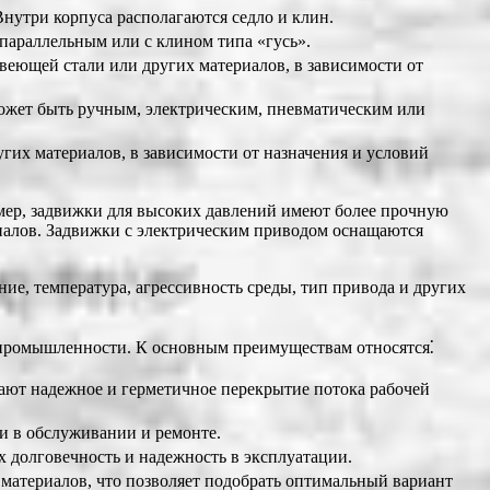
Внутри корпуса располагаются седло и клин.
параллельным или с клином типа «гусь».
веющей стали или других материалов, в зависимости от
ожет быть ручным, электрическим, пневматическим или
гих материалов, в зависимости от назначения и условий
имер, задвижки для высоких давлений имеют более прочную
иалов. Задвижки с электрическим приводом оснащаются
е, температура, агрессивность среды, тип привода и других
промышленности. К основным преимуществам относятся⁚
ают надежное и герметичное перекрытие потока рабочей
и в обслуживании и ремонте.
х долговечность и надежность в эксплуатации.
атериалов, что позволяет подобрать оптимальный вариант