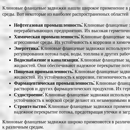
Клиновые фланцевые задвижки нашли широкое применение в ра
среды. Вот некоторые из наиболее распространенных областей
Нефтегазовая промышленность⁚
Клиновые фланцевые за
перерабатывающих предприятиях. Их высокая герметично
Химическая промышленность⁚
Клиновые фланцевые зад
агрессивные среды. Их устойчивость к коррозии и хими
Энергетика⁚
Клиновые фланцевые задвижки используются 
регулирования потока пара, воды, топлива и других раб
Водоснабжение и канализация⁚
Клиновые фланцевые зад
жидкостей. Они обеспечивают надежное перекрытие пото
Пищевая промышленность⁚
Клиновые фланцевые задвиж
жидкостей. Их устойчивость к коррозии, гигиеничность
Фармацевтическая промышленность⁚
Клиновые фланце
растворов и других фармацевтических продуктов. Их гер
Судостроение⁚
Клиновые фланцевые задвижки используютс
устойчивость к морской среде делают их незаменимыми в
Строительство⁚
Клиновые фланцевые задвижки применяют
надежное перекрытие потока, предотвращая утечки и за
Клиновые фланцевые задвижки широко применяются в различн
к различным средам.