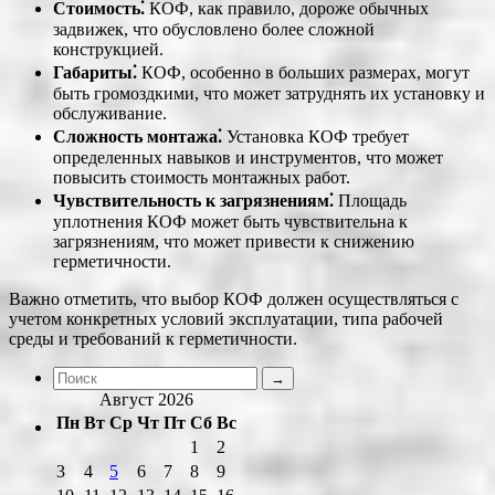
Стоимость⁚
КОФ, как правило, дороже обычных
задвижек, что обусловлено более сложной
конструкцией.
Габариты⁚
КОФ, особенно в больших размерах, могут
быть громоздкими, что может затруднять их установку и
обслуживание.
Сложность монтажа⁚
Установка КОФ требует
определенных навыков и инструментов, что может
повысить стоимость монтажных работ.
Чувствительность к загрязнениям⁚
Площадь
уплотнения КОФ может быть чувствительна к
загрязнениям, что может привести к снижению
герметичности.
Важно отметить, что выбор КОФ должен осуществляться с
учетом конкретных условий эксплуатации, типа рабочей
среды и требований к герметичности.
Август 2026
Пн
Вт
Ср
Чт
Пт
Сб
Вс
1
2
3
4
5
6
7
8
9