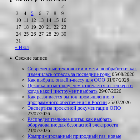
1
2
3
4
5
6
7
8
9
10
11
12
13
14
15
16
17
18
19
20
21
22
23
24
25
26
27
28
29
30
31
« Июл
Свежие записи
Современные технологии в металлообработке: как
изменилась отрасль за последние годы
05/08/2026
Как выбрать онлайн-кассу для ООО
31/07/2026
Цековка по металлу: чем отличается от зенкера и
когда какой инструмент выбрать
29/07/2026
Как развивается рынок промышленного
программного обеспечения в России
25/07/2026
Экспертиза проектной документации ОПО
23/07/2026
Распределительные щиты: как выбрать
оборудование для безопасной электросети
21/07/2026
Компримированный природный газ: новые