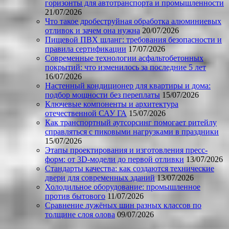
горизонты для автотранспорта и промышленности
21/07/2026
Что такое дробеструйная обработка алюминиевых
отливок и зачем она нужна
20/07/2026
Пищевой ПВХ шланг: требования безопасности и
правила сертификации
17/07/2026
Современные технологии асфальтобетонных
покрытий: что изменилось за последние 5 лет
16/07/2026
Настенный кондиционер для квартиры и дома:
подбор мощности без переплаты
15/07/2026
Ключевые компоненты и архитектура
отечественной САУ ГА
15/07/2026
Как транспортный аутсорсинг помогает ритейлу
справляться с пиковыми нагрузками в праздники
15/07/2026
Этапы проектирования и изготовления пресс-
форм: от 3D-модели до первой отливки
13/07/2026
Стандарты качества: как создаются технические
двери для современных зданий
13/07/2026
Холодильное оборудование: промышленное
против бытового
11/07/2026
Сравнение лужёных шин разных классов по
толщине слоя олова
09/07/2026