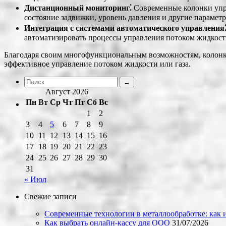
Дистанционный мониторинг⁚
Современные колонки упра
состояние задвижки, уровень давления и другие параметр
Интеграция с системами автоматического управления
автоматизировать процессы управления потоком жидкост
Благодаря своим многофункциональным возможностям, колонк
эффективное управление потоком жидкости или газа.
Август 2026
Пн
Вт
Ср
Чт
Пт
Сб
Вс
1
2
3
4
5
6
7
8
9
10
11
12
13
14
15
16
17
18
19
20
21
22
23
24
25
26
27
28
29
30
31
« Июл
Свежие записи
Современные технологии в металлообработке: как и
Как выбрать онлайн-кассу для ООО
31/07/2026