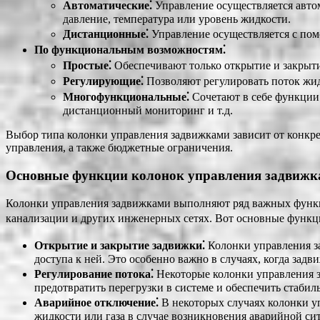
Автоматические⁚
Управление осуществляется автом
давление, температура или уровень жидкости.
Дистанционные⁚
Управление осуществляется с пом
По функциональным возможностям⁚
Простые⁚
Обеспечивают только открытие и закрыт
Регулирующие⁚
Позволяют регулировать поток жидк
Многофункциональные⁚
Сочетают в себе функции 
дистанционный мониторинг и т.д.
Выбор типа колонки управления задвижками зависит от конкрет
управления, а также бюджетные ограничения.
Основные функции колонок управления задвиж
Колонки управления задвижками выполняют ряд важных функци
канализации и других инженерных сетях. Вот основные функц
Открытие и закрытие задвижки⁚
Колонки управления за
доступа к ней. Это особенно важно в случаях, когда зад
Регулирование потока⁚
Некоторые колонки управления за
предотвратить перегрузки в системе и обеспечить стабил
Аварийное отключение⁚
В некоторых случаях колонки у
жидкости или газа в случае возникновения аварийной си