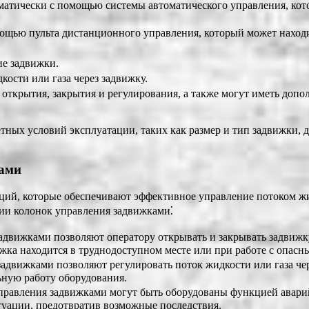
атически с помощью системы автоматического управления, кото
ощью пульта дистанционного управления, который может находи
ие задвижки.
ости или газа через задвижку.
открытия, закрытия и регулирования, а также могут иметь допо
ных условий эксплуатации, таких как размер и тип задвижки, да
ками
й, которые обеспечивают эффективное управление потоком жид
ии колонок управления задвижками⁚
движками позволяют оператору открывать и закрывать задвижк
вижка находится в труднодоступном месте или при работе с опас
движками позволяют регулировать поток жидкости или газа чере
ьную работу оборудования.
правления задвижками могут быть оборудованы функцией аварий
туации, предотвратив возможные последствия.