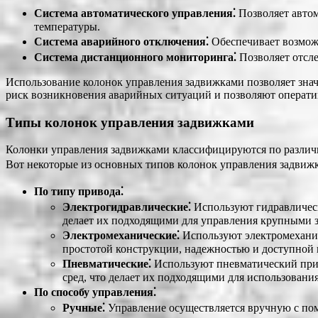
Система автоматического управления⁚
Позволяет автом
температуры.
Система аварийного отключения⁚
Обеспечивает возможн
Система дистанционного мониторинга⁚
Позволяет отсле
Использование колонок управления задвижками позволяет зна
риск возникновения аварийных ситуаций и позволяют оператив
Типы колонок управления задвижками
Колонки управления задвижками классифицируются по различн
Вот некоторые из основных типов колонок управления задвиж
По типу привода⁚
Электрогидравлические⁚
Используют гидравлическ
делает их подходящими для управления крупными з
Электромеханические⁚
Используют электромеханич
простотой конструкции, надежностью и доступной 
Пневматические⁚
Используют пневматический прив
сред, что делает их подходящими для использования
По способу управления⁚
Ручные⁚
Управление осуществляется вручную с пом