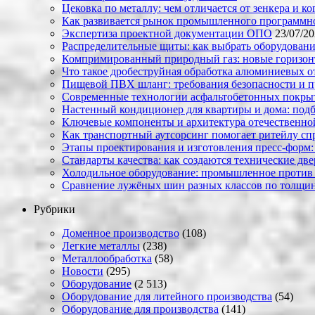
Цековка по металлу: чем отличается от зенкера и к
Как развивается рынок промышленного программно
Экспертиза проектной документации ОПО
23/07/2
Распределительные щиты: как выбрать оборудовани
Компримированный природный газ: новые горизон
Что такое дробеструйная обработка алюминиевых о
Пищевой ПВХ шланг: требования безопасности и 
Современные технологии асфальтобетонных покрыти
Настенный кондиционер для квартиры и дома: под
Ключевые компоненты и архитектура отечественн
Как транспортный аутсорсинг помогает ритейлу сп
Этапы проектирования и изготовления пресс-форм:
Стандарты качества: как создаются технические дв
Холодильное оборудование: промышленное против
Сравнение лужёных шин разных классов по толщин
Рубрики
Доменное производство
(108)
Легкие металлы
(238)
Металлообработка
(58)
Новости
(295)
Оборудование
(2 513)
Оборудование для литейного производства
(54)
Оборудование для производства
(141)