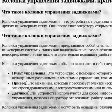
Колонки управления задвижками⁚ крат
Что такое колонки управления задвижками?
Колонки управления задвижками – это устройства, предназнач
других инженерных сетях. Они позволяют оператору открывать,
Что такое колонки управления задвижками?
Колонки управления задвижками представляют собой специали
инженерных системах, таких как водоснабжение, газоснабжение
непосредственно возле них, что значительно повышает удобст
Колонки управления задвижками обычно включают в себя сле
Пульт управления⁚
Это устройство, с помощью которого
оснащенным различными элементами управления, такими к
Привод⁚
Это механизм, который преобразует электрическ
электрогидравлическим, электромеханическим или пнев
Датчики⁚
Эти устройства используются для сбора информа
управления, позволяя оператору отслеживать работу зад
Колонки управления задвижками могут быть оснащены разли