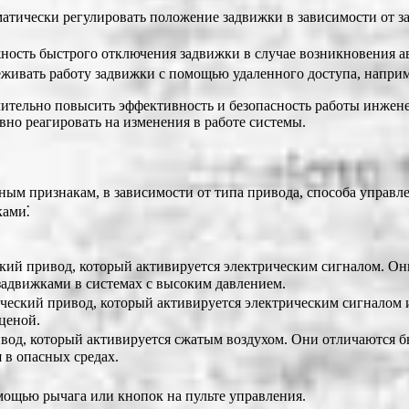
атически регулировать положение задвижки в зависимости от з
ость быстрого отключения задвижки в случае возникновения а
живать работу задвижки с помощью удаленного доступа, наприме
чительно повысить эффективность и безопасность работы инжен
но реагировать на изменения в работе системы.
ым признакам, в зависимости от типа привода, способа управл
ками⁚
ий привод, который активируется электрическим сигналом. Он
адвижками в системах с высоким давлением.
еский привод, который активируется электрическим сигналом и
ценой.
од, который активируется сжатым воздухом. Они отличаются б
 в опасных средах.
ощью рычага или кнопок на пульте управления.