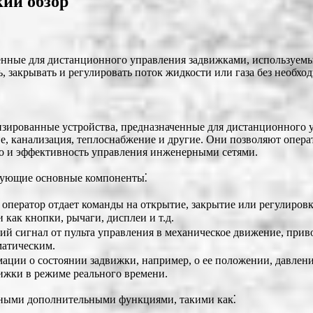
кий обзор
енные для дистанционного управления задвижками, используемы
 закрывать и регулировать поток жидкости или газа без необхо
зированные устройства, предназначенные для дистанционного 
, канализация, теплоснабжение и другие. Они позволяют операт
во и эффективность управления инженерными сетями.
дующие основные компоненты⁚
 оператор отдает команды на открытие, закрытие или регулиро
ак кнопки, рычаги, дисплеи и т.д.
ий сигнал от пульта управления в механическое движение, прив
матическим.
ции о состоянии задвижки, например, о ее положении, давлении
вижки в режиме реального времени.
чными дополнительными функциями, такими как⁚