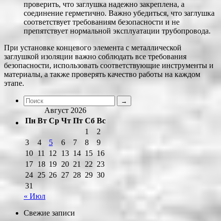
проверить, что заглушка надежно закреплена, а
соединение герметично. Важно убедиться, что заглушка
соответствует требованиям безопасности и не
препятствует нормальной эксплуатации трубопровода.
При установке концевого элемента с металлической
заглушкой изоляции важно соблюдать все требования
безопасности, использовать соответствующие инструменты и
материалы, а также проверять качество работы на каждом
этапе.
Август 2026
Пн
Вт
Ср
Чт
Пт
Сб
Вс
1
2
3
4
5
6
7
8
9
10
11
12
13
14
15
16
17
18
19
20
21
22
23
24
25
26
27
28
29
30
31
« Июл
Свежие записи