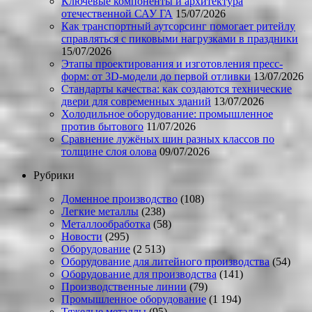
Ключевые компоненты и архитектура
отечественной САУ ГА
15/07/2026
Как транспортный аутсорсинг помогает ритейлу
справляться с пиковыми нагрузками в праздники
15/07/2026
Этапы проектирования и изготовления пресс-
форм: от 3D-модели до первой отливки
13/07/2026
Стандарты качества: как создаются технические
двери для современных зданий
13/07/2026
Холодильное оборудование: промышленное
против бытового
11/07/2026
Сравнение лужёных шин разных классов по
толщине слоя олова
09/07/2026
Рубрики
Доменное производство
(108)
Легкие металлы
(238)
Металлообработка
(58)
Новости
(295)
Оборудование
(2 513)
Оборудование для литейного производства
(54)
Оборудование для производства
(141)
Производственные линии
(79)
Промышленное оборудование
(1 194)
Тяжелые металлы
(95)