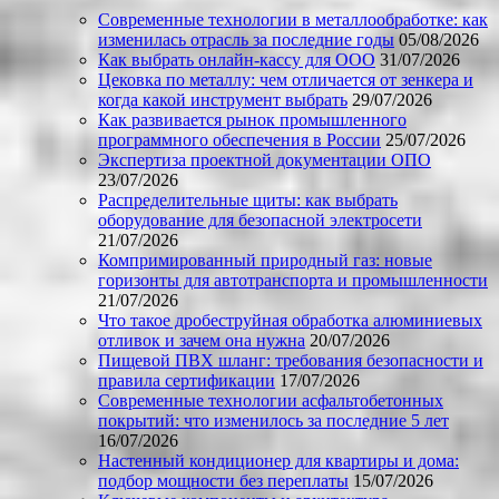
Современные технологии в металлообработке: как
изменилась отрасль за последние годы
05/08/2026
Как выбрать онлайн-кассу для ООО
31/07/2026
Цековка по металлу: чем отличается от зенкера и
когда какой инструмент выбрать
29/07/2026
Как развивается рынок промышленного
программного обеспечения в России
25/07/2026
Экспертиза проектной документации ОПО
23/07/2026
Распределительные щиты: как выбрать
оборудование для безопасной электросети
21/07/2026
Компримированный природный газ: новые
горизонты для автотранспорта и промышленности
21/07/2026
Что такое дробеструйная обработка алюминиевых
отливок и зачем она нужна
20/07/2026
Пищевой ПВХ шланг: требования безопасности и
правила сертификации
17/07/2026
Современные технологии асфальтобетонных
покрытий: что изменилось за последние 5 лет
16/07/2026
Настенный кондиционер для квартиры и дома:
подбор мощности без переплаты
15/07/2026