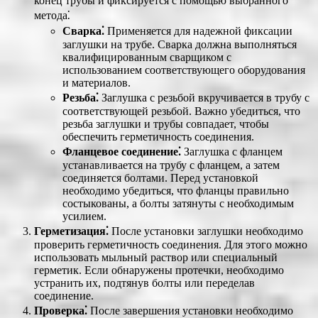
конец трубы и фиксируется с помощью выбранного
метода⁚
Сварка⁚
Применяется для надежной фиксации
заглушки на трубе. Сварка должна выполняться
квалифицированным сварщиком с
использованием соответствующего оборудования
и материалов.
Резьба⁚
Заглушка с резьбой вкручивается в трубу с
соответствующей резьбой. Важно убедиться, что
резьба заглушки и трубы совпадает, чтобы
обеспечить герметичность соединения.
Фланцевое соединение⁚
Заглушка с фланцем
устанавливается на трубу с фланцем, а затем
соединяется болтами. Перед установкой
необходимо убедиться, что фланцы правильно
состыкованы, а болты затянуты с необходимым
усилием.
Герметизация⁚
После установки заглушки необходимо
проверить герметичность соединения. Для этого можно
использовать мыльный раствор или специальный
герметик. Если обнаружены протечки, необходимо
устранить их, подтянув болты или переделав
соединение.
Проверка⁚
После завершения установки необходимо