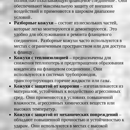
полностью охватывающую фланцевое соединение․ Они
обеспечивают максимальную защиту от внешних
воздействий и применяются в широком диапазоне
условий․
Разборные кожухи
– состоят из нескольких частей,
которые легко монтируются и демонтируются․ Это
удобно для обслуживания и ремонта фланцевого
соединения․ Разборные кожухи часто используются в
местах с ограниченным пространством или для доступа
к фланцу․
Кожухи с теплоизоляцией
– предназначены для
снижения теплопотерь и предотвращения образования
конденсата на фланцевом соединении․ Они
используются в системах трубопроводов,
транспортирующих горячие жидкости или газы․
Кожухи с защитой от коррозии
– изготавливаются из
материалов, устойчивых к воздействию агрессивных
сред․ Они применяются в условиях повышенной
влажности, агрессивных химических веществ или
высоких температур․
Кожухи с защитой от механических повреждений
–
обладают повышенной прочностью и устойчивостью к
ударам․ Они используются в местах с высокой