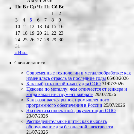
Август 2026
Пн
Вт
Ср
Чт
Пт
Сб
Вс
1
2
3
4
5
6
7
8
9
10
11
12
13
14
15
16
17
18
19
20
21
22
23
24
25
26
27
28
29
30
31
« Июл
Свежие записи
Современные технологии в металлообработке: как
изменилась отрасль за последние годы
05/08/2026
Как выбрать онлайн-кассу для ООО
31/07/2026
Цековка по металлу: чем отличается от зенкера и
когда какой инструмент выбрать
29/07/2026
Как развивается рынок промышленного
программного обеспечения в России
25/07/2026
Экспертиза проектной документации ОПО
23/07/2026
Распределительные щиты: как выбрать
оборудование для безопасной электросети
21/07/2026