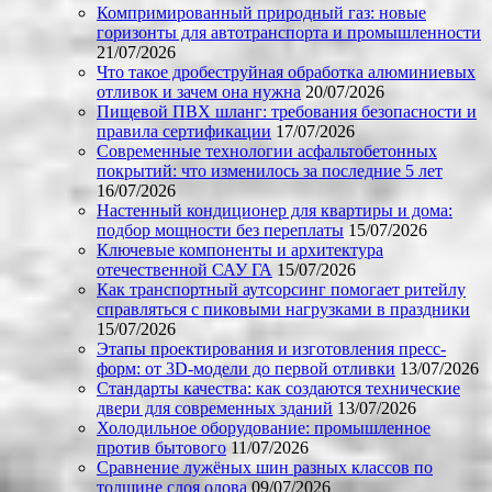
Компримированный природный газ: новые
горизонты для автотранспорта и промышленности
21/07/2026
Что такое дробеструйная обработка алюминиевых
отливок и зачем она нужна
20/07/2026
Пищевой ПВХ шланг: требования безопасности и
правила сертификации
17/07/2026
Современные технологии асфальтобетонных
покрытий: что изменилось за последние 5 лет
16/07/2026
Настенный кондиционер для квартиры и дома:
подбор мощности без переплаты
15/07/2026
Ключевые компоненты и архитектура
отечественной САУ ГА
15/07/2026
Как транспортный аутсорсинг помогает ритейлу
справляться с пиковыми нагрузками в праздники
15/07/2026
Этапы проектирования и изготовления пресс-
форм: от 3D-модели до первой отливки
13/07/2026
Стандарты качества: как создаются технические
двери для современных зданий
13/07/2026
Холодильное оборудование: промышленное
против бытового
11/07/2026
Сравнение лужёных шин разных классов по
толщине слоя олова
09/07/2026