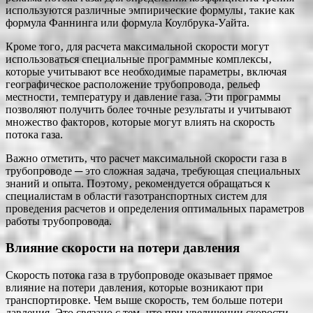
используются различные эмпирические формулы‚ такие как
формула Фаннинга или формула Коулбрука-Уайта.
Кроме того‚ для расчета максимальной скорости могут
использоваться специальные программные комплексы‚
которые учитывают все необходимые параметры‚ включая
географическое расположение трубопровода‚ рельеф
местности‚ температуру и давление газа. Эти программы
позволяют получить более точные результаты и учитывают
множество факторов‚ которые могут влиять на скорость
потока газа.
Важно отметить‚ что расчет максимальной скорости газа в
трубопроводе ─ это сложная задача‚ требующая специальных
знаний и опыта. Поэтому‚ рекомендуется обращаться к
специалистам в области газотранспортных систем для
проведения расчетов и определения оптимальных параметров
работы трубопровода.
Влияние скорости на потери давления
Скорость потока газа в трубопроводе оказывает прямое
влияние на потери давления‚ которые возникают при
транспортировке. Чем выше скорость‚ тем больше потери
давления. Это связано с тем‚ что при увеличении скорости