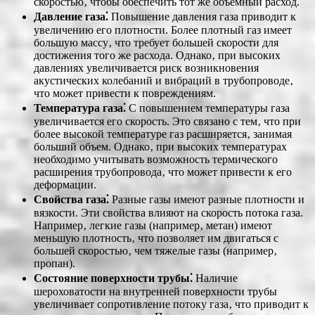
скоростью‚ чтобы обеспечить тот же объемный расход.
Давление газа⁚
Повышение давления газа приводит к
увеличению его плотности. Более плотный газ имеет
большую массу‚ что требует большей скорости для
достижения того же расхода. Однако‚ при высоких
давлениях увеличивается риск возникновения
акустических колебаний и вибраций в трубопроводе‚
что может привести к повреждениям.
Температура газа⁚
С повышением температуры газа
увеличивается его скорость. Это связано с тем‚ что при
более высокой температуре газ расширяется‚ занимая
больший объем. Однако‚ при высоких температурах
необходимо учитывать возможность термического
расширения трубопровода‚ что может привести к его
деформации.
Свойства газа⁚
Разные газы имеют разные плотности и
вязкости. Эти свойства влияют на скорость потока газа.
Например‚ легкие газы (например‚ метан) имеют
меньшую плотность‚ что позволяет им двигаться с
большей скоростью‚ чем тяжелые газы (например‚
пропан).
Состояние поверхности трубы⁚
Наличие
шероховатости на внутренней поверхности трубы
увеличивает сопротивление потоку газа‚ что приводит к