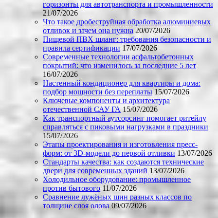
горизонты для автотранспорта и промышленности
21/07/2026
Что такое дробеструйная обработка алюминиевых
отливок и зачем она нужна
20/07/2026
Пищевой ПВХ шланг: требования безопасности и
правила сертификации
17/07/2026
Современные технологии асфальтобетонных
покрытий: что изменилось за последние 5 лет
16/07/2026
Настенный кондиционер для квартиры и дома:
подбор мощности без переплаты
15/07/2026
Ключевые компоненты и архитектура
отечественной САУ ГА
15/07/2026
Как транспортный аутсорсинг помогает ритейлу
справляться с пиковыми нагрузками в праздники
15/07/2026
Этапы проектирования и изготовления пресс-
форм: от 3D-модели до первой отливки
13/07/2026
Стандарты качества: как создаются технические
двери для современных зданий
13/07/2026
Холодильное оборудование: промышленное
против бытового
11/07/2026
Сравнение лужёных шин разных классов по
толщине слоя олова
09/07/2026