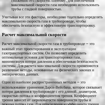
снижению его скорости. Поэтому‚ для обеспечения
максимальной скорости газа необходимо использовать
трубы с гладкой поверхностью.
Учитывая все эти факторы‚ необходимо тщательно определять
максимальную скорость газа в трубопроводе‚ чтобы
обеспечить безопасную и эффективную транспортировку.
Расчет максимальной скорости
Расчет максимальной скорости газа в трубопроводе ౼ это
важный этап проектирования и эксплуатации
газотранспортных систем. Он позволяет определить
оптимальные условия для транспортировки газа‚
минимизируя потери давления и обеспечивая безопасность
системы. Для расчета максимальной скорости применяются
различные методы‚ основанные на физических законах и
эмпирических данных.
Один из наиболее распространенных методов ౼ это
использование уравнения Дарси-Вейсбаха‚ которое связывает
потери давления в трубопроводе с его длиной‚ диаметром‚
скоростью потока и коэффициентом трения. Коэффициент
трения зависит от шероховатости поверхности трубы и
режима потока газа. Для определения коэффициента трения