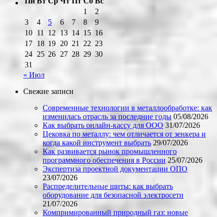
Пн
Вт
Ср
Чт
Пт
Сб
Вс
1
2
3
4
5
6
7
8
9
10
11
12
13
14
15
16
17
18
19
20
21
22
23
24
25
26
27
28
29
30
31
« Июл
Свежие записи
Современные технологии в металлообработке: как
изменилась отрасль за последние годы
05/08/2026
Как выбрать онлайн-кассу для ООО
31/07/2026
Цековка по металлу: чем отличается от зенкера и
когда какой инструмент выбрать
29/07/2026
Как развивается рынок промышленного
программного обеспечения в России
25/07/2026
Экспертиза проектной документации ОПО
23/07/2026
Распределительные щиты: как выбрать
оборудование для безопасной электросети
21/07/2026
Компримированный природный газ: новые