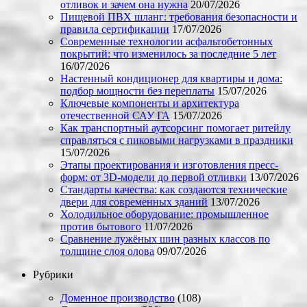
отливок и зачем она нужна
20/07/2026
Пищевой ПВХ шланг: требования безопасности и
правила сертификации
17/07/2026
Современные технологии асфальтобетонных
покрытий: что изменилось за последние 5 лет
16/07/2026
Настенный кондиционер для квартиры и дома:
подбор мощности без переплаты
15/07/2026
Ключевые компоненты и архитектура
отечественной САУ ГА
15/07/2026
Как транспортный аутсорсинг помогает ритейлу
справляться с пиковыми нагрузками в праздники
15/07/2026
Этапы проектирования и изготовления пресс-
форм: от 3D-модели до первой отливки
13/07/2026
Стандарты качества: как создаются технические
двери для современных зданий
13/07/2026
Холодильное оборудование: промышленное
против бытового
11/07/2026
Сравнение лужёных шин разных классов по
толщине слоя олова
09/07/2026
Рубрики
Доменное производство
(108)