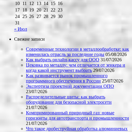
10
11
12
13
14
15
16
17
18
19
20
21
22
23
24
25
26
27
28
29
30
31
« Июл
Свежие записи
Современные технологии в металлообработке: как
изменилась отрасль за последние годы
05/08/2026
Как выбрать онлайн-кассу для ООО
31/07/2026
Цековка по металлу: чем отличается от зенкера и
когда какой инструмент выбрать
29/07/2026
Как развивается рынок промышленного
программного обеспечения в России
25/07/2026
Экспертиза проектной документации ОПО
23/07/2026
Распределительные щиты: как выбрать
оборудование для безопасной электросети
21/07/2026
Компримированный природный газ: новые
горизонты для автотранспорта и промышленности
21/07/2026
Что такое дробеструйная обработка алюминиевых