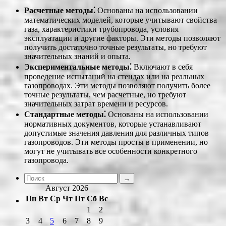
Расчетные методы⁚
Основаны на использовании
математических моделей, которые учитывают свойства
газа, характеристики трубопровода, условия
эксплуатации и другие факторы. Эти методы позволяют
получить достаточно точные результаты, но требуют
значительных знаний и опыта.
Экспериментальные методы⁚
Включают в себя
проведение испытаний на стендах или на реальных
газопроводах. Эти методы позволяют получить более
точные результаты, чем расчетные, но требуют
значительных затрат времени и ресурсов.
Стандартные методы⁚
Основаны на использовании
нормативных документов, которые устанавливают
допустимые значения давления для различных типов
газопроводов. Эти методы просты в применении, но
могут не учитывать все особенности конкретного
газопровода.
Август 2026
Пн
Вт
Ср
Чт
Пт
Сб
Вс
1
2
3
4
5
6
7
8
9