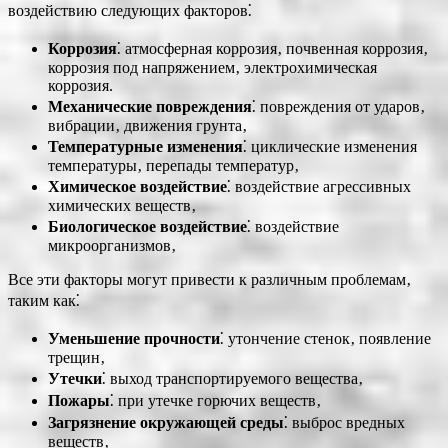
воздействию следующих факторов⁚
Коррозия
⁚ атмосферная коррозия‚ почвенная коррозия‚
коррозия под напряжением‚ электрохимическая
коррозия.
Механические повреждения
⁚ повреждения от ударов‚
вибрации‚ движения грунта‚
Температурные изменения
⁚ циклические изменения
температуры‚ перепады температур‚
Химическое воздействие
⁚ воздействие агрессивных
химических веществ‚
Биологическое воздействие
⁚ воздействие
микроорганизмов‚
Все эти факторы могут привести к различным проблемам‚
таким как⁚
Уменьшение прочности
⁚ утончение стенок‚ появление
трещин‚
Утечки
⁚ выход транспортируемого вещества‚
Пожары
⁚ при утечке горючих веществ‚
Загрязнение окружающей среды
⁚ выброс вредных
веществ‚