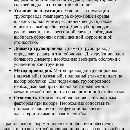
горячей воды – из теплостойкой стали.
Условия эксплуатации
⁚ Условия эксплуатации
трубопровода (температура окружающей среды‚
влажность‚ наличие агрессивных веществ) также
влияют на выбор оболочки. Для трубопроводов‚
расположенных в агрессивной среде‚ необходимо
выбирать оболочки с повышенной коррозионной
стойкостью.
Диаметр трубопровода
⁚ Диаметр трубопровода
определяет размер и тип оболочки. Для трубопроводов
большого диаметра необходимо выбирать оболочки с
усиленной конструкцией.
Метод прокладки
⁚ Метод прокладки трубопровода
(надземный‚ подземный‚ подводный) также влияет на
выбор оболочки. Для подземных трубопроводов
необходимо выбирать оболочки с повышенной
механической прочностью и коррозионной стойкостью.
Стоимость
⁚ Стоимость оболочки является важным
фактором при выборе. Необходимо сопоставить
стоимость оболочки с ее функциональными
характеристиками и сроком службы.
Правильный выбор металлической оболочки обеспечит
надежную защиту трубопровода‚ продлит его срок службы и