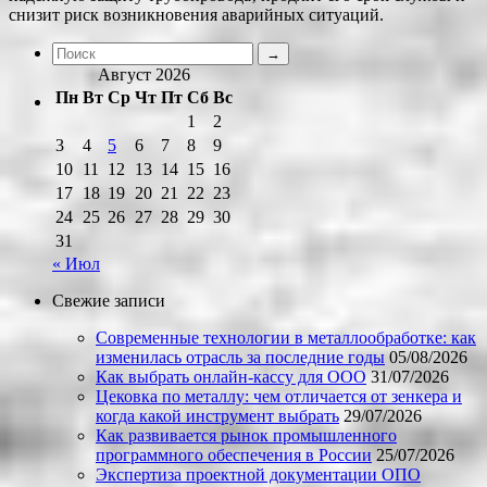
снизит риск возникновения аварийных ситуаций.
Август 2026
Пн
Вт
Ср
Чт
Пт
Сб
Вс
1
2
3
4
5
6
7
8
9
10
11
12
13
14
15
16
17
18
19
20
21
22
23
24
25
26
27
28
29
30
31
« Июл
Свежие записи
Современные технологии в металлообработке: как
изменилась отрасль за последние годы
05/08/2026
Как выбрать онлайн-кассу для ООО
31/07/2026
Цековка по металлу: чем отличается от зенкера и
когда какой инструмент выбрать
29/07/2026
Как развивается рынок промышленного
программного обеспечения в России
25/07/2026
Экспертиза проектной документации ОПО