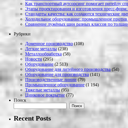
Как транспортный аутсорсинг помогает ритейлу сп
Этапы проектирования и изготовления пресс-форм:
Стандарты качества: как создаются технические дв
Холодильное оборудование: промышленное против
Сравнение лужёных шин разных классов по толщин
Рубрики
Доменное производство
(108)
Легкие металлы
(238)
Металлообработка
(58)
Новости
(295)
Оборудование
(2 513)
Оборудование для литейного производства
(54)
Оборудование для производства
(141)
Производственные линии
(79)
Промышленное оборудование
(1 194)
Тяжелые металлы
(95)
Цинковое покрытие
(77)
Поиск
Поиск
Recent Posts