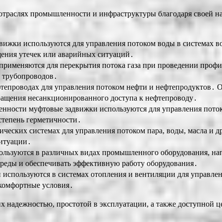
раслях промышленности и инфраструктуры благодаря своей над
вижки используются для управления потоком воды в системах 
щения утечек или аварийных ситуаций․
 применяются для перекрытия потока газа при проведении проф
х трубопроводов․
тепроводах для управления потоком нефти и нефтепродуктов․ 
ращения несанкционированного доступа к нефтепроводу․
енности муфтовые задвижки используются для управления пото
степень герметичности․
ических системах для управления потоком пара, воды, масла и 
ситуации․
льзуются в различных видах промышленного оборудования, напри
среды и обеспечивать эффективную работу оборудования․
 используются в системах отопления и вентиляции для управле
 комфортные условия․
 надежностью, простотой в эксплуатации, а также доступной ц