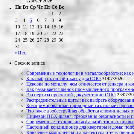
Август 2026
Пн
Вт
Ср
Чт
Пт
Сб
Вс
1
2
3
4
5
6
7
8
9
10
11
12
13
14
15
16
17
18
19
20
21
22
23
24
25
26
27
28
29
30
31
« Июл
Свежие записи
Современные технологии в металлообработке: как и
Как выбрать онлайн-кассу для ООО
31/07/2026
Цековка по металлу: чем отличается от зенкера и к
Как развивается рынок промышленного программно
Экспертиза проектной документации ОПО
23/07/2
Распределительные щиты: как выбрать оборудовани
Компримированный природный газ: новые горизон
Что такое дробеструйная обработка алюминиевых о
Пищевой ПВХ шланг: требования безопасности и 
Современные технологии асфальтобетонных покрыти
Настенный кондиционер для квартиры и дома: под
Ключевые компоненты и архитектура отечественн