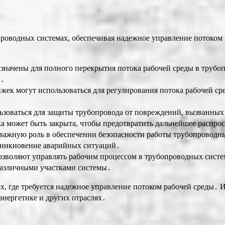
оводных системах, обеспечивая надежное управление потоком
значены для полного перекрытия потока рабочей среды в трубоп
ы․
жек могут использоваться для регулирования потока рабочей ср
ьзоваться для защиты трубопровода от повреждений, вызванны
а может быть закрыта, чтобы предотвратить дальнейшее распро
важную роль в обеспечении безопасности работы трубопроводн
озникновение аварийных ситуаций․
зволяют управлять рабочим процессом в трубопроводных систем
 различными участками системы․
 где требуется надежное управление потоком рабочей среды․ И
нергетике и других отраслях․