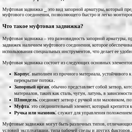
Муфтовая задвижка ⎯ это вид запорной арматуры, который пр
муфтового соединения, позволяющего быстро и легко монтиро
Что такое муфтовая задвижка?
Муфтовая задвижка – это разновидность запорной арматуры, п
задвижек наличием муфтового соединения, которое обеспечивае
использования специальных инструментов, что делает ее удоб
Муфтовая задвижка состоит из следующих основных элементов
Корпус
⁚ выполнен из прочного материала, устойчивого к
перекрытие потока․
Запорный орган
⁚ обычно представляет собой затвор, ко
материалов, таких как сталь, чугун, латунь, в зависимо
Шпиндель
⁚ соединяет затвор с ручкой или маховиком, 
Муфта
⁚ это соединительный элемент, который крепится
Ручка или маховик
⁚ служит для управления положением
Муфтовые задвижки могут быть различных типов, отличающихс
условий эксплуатации, типа рабочей среды и других факторов