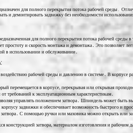
едназначен для полного перекрытия потока рабочей среды․ Отл
вать и демонтировать задвижку без необходимости использован
редназначенная для полного перекрытия потока рабочей среды в
т простоту и скорость монтажа и демонтажа․ Это позволяет лег
ной в использовании и обслуживании․
⁚
 воздействию рабочей среды и давлению в системе․ В корпусе р
торый перемещается в корпусе, перекрывая или открывая проход
сти от требований к эксплуатационным характеристикам․
позволяя управлять положением затвора․ Шпиндель может быть 
 к корпусу задвижки и обеспечивает возможность быстрого и про
 затвора․ С помощью ручки или маховика можно открыть или за
я конструкцией затвора, материалом изготовления и рабочим д
․