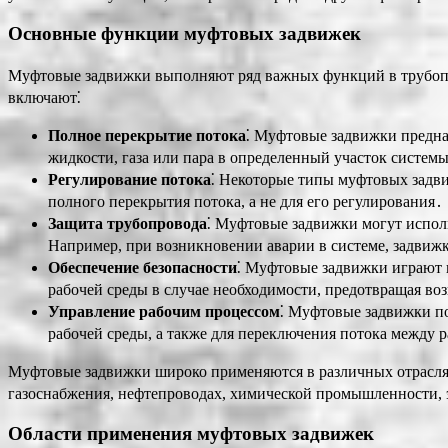
Основные функции муфтовых задвижек
Муфтовые задвижки выполняют ряд важных функций в трубопр
включают⁚
Полное перекрытие потока
⁚ Муфтовые задвижки предна
жидкости, газа или пара в определенный участок систем
Регулирование потока
⁚ Некоторые типы муфтовых задви
полного перекрытия потока, а не для его регулирования․
Защита трубопровода
⁚ Муфтовые задвижки могут испол
Например, при возникновении аварии в системе, задвижк
Обеспечение безопасности
⁚ Муфтовые задвижки играют 
рабочей среды в случае необходимости, предотвращая в
Управление рабочим процессом
⁚ Муфтовые задвижки по
рабочей среды, а также для переключения потока между
Муфтовые задвижки широко применяются в различных отраслях,
газоснабжения, нефтепроводах, химической промышленности, э
Области применения муфтовых задвижек