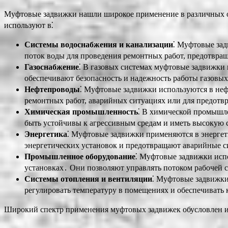
Муфтовые задвижки нашли широкое применение в различных от
используют в⁚
Системы водоснабжения и канализации
⁚ Муфтовые зад
поток воды для проведения ремонтных работ, предотвра
Газоснабжение
⁚ В газовых системах муфтовые задвижки
обеспечивают безопасность и надежность работы газовы
Нефтепроводы
⁚ Муфтовые задвижки используются в неф
ремонтных работ, аварийных ситуациях или для предотв
Химическая промышленность
⁚ В химической промышл
быть устойчивы к агрессивным средам и иметь высокую 
Энергетика
⁚ Муфтовые задвижки применяются в энергет
энергетических установок и предотвращают аварийные 
Промышленное оборудование
⁚ Муфтовые задвижки испо
установках․ Они позволяют управлять потоком рабочей 
Системы отопления и вентиляции
⁚ Муфтовые задвижки
регулировать температуру в помещениях и обеспечивать
Широкий спектр применения муфтовых задвижек обусловлен их