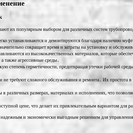
менение
к
лают их популярным выбором для различных систем трубопрово
гко устанавливаются и демонтируются благодаря наличию муфт
начительно сокращает время и затраты на установку и обслужи
авливаются из высококачественных материалов, которые обеспе
 а также агрессивные среды․
ую степень герметичности, предотвращая утечки рабочей среды
и не требуют сложного обслуживания и ремонта․ Их простота в
 в различных размерах, материалах и исполнениях, что позвол
оступной цене, что делает их привлекательным вариантом для р
 надежным и экономически выгодным решением для управления 