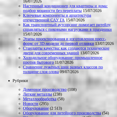
16/07/2026
Настенный кондиционер для квартиры и дома:
подбор мощности без переплаты
15/07/2026
Ключевые компоненты и архитектура
отечественной САУ ГА
15/07/2026
Как транспортный аутсорсинг помогает ритейлу
справляться с пиковыми нагрузками в праздники
15/07/2026
Этапы проектирования и изготовления пресс-
форм: от 3D-модели до первой отливки
13/07/2026
Стандарты качества: как создаются технические
двери для современных зданий
13/07/2026
Холодильное оборудование: промышленное
против бытового
11/07/2026
Сравнение лужёных шин разных классов по
толщине слоя олова
09/07/2026
Рубрики
Доменное производство
(108)
Легкие металлы
(238)
Металлообработка
(58)
Новости
(295)
Оборудование
(2 513)
Оборудование для литейного производства
(54)