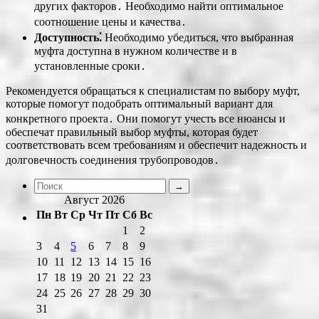
других факторов․ Необходимо найти оптимальное
соотношение цены и качества․
Доступность⁚
Необходимо убедиться, что выбранная
муфта доступна в нужном количестве и в
установленные сроки․
Рекомендуется обращаться к специалистам по выбору муфт,
которые помогут подобрать оптимальный вариант для
конкретного проекта․ Они помогут учесть все нюансы и
обеспечат правильный выбор муфты, которая будет
соответствовать всем требованиям и обеспечит надежность и
долговечность соединения трубопроводов․
Август 2026
Пн
Вт
Ср
Чт
Пт
Сб
Вс
1
2
3
4
5
6
7
8
9
10
11
12
13
14
15
16
17
18
19
20
21
22
23
24
25
26
27
28
29
30
31