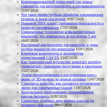
Компримированный природный газ: новые
горизонты для автотранспорта и промышленности
21/07/2026
Что такое дробеструйная обработка алюминиевых
отливок и зачем она нужна
20/07/2026
Пищевой ПВХ шланг: требования безопасности и
правила сертификации
17/07/2026
Современные технологии асфальтобетонных
покрытий: что изменилось за последние 5 лет
16/07/2026
Настенный кондиционер для квартиры и дома:
подбор мощности без переплаты
15/07/2026
Ключевые компоненты и архитектура
отечественной САУ ГА
15/07/2026
Как транспортный аутсорсинг помогает ритейлу
справляться с пиковыми нагрузками в праздники
15/07/2026
Этапы проектирования и изготовления пресс-
форм: от 3D-модели до первой отливки
13/07/2026
Стандарты качества: как создаются технические
двери для современных зданий
13/07/2026
Холодильное оборудование: промышленное
против бытового
11/07/2026
Сравнение лужёных шин разных классов по
толщине слоя олова
09/07/2026