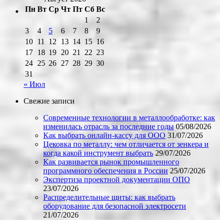
Пн
Вт
Ср
Чт
Пт
Сб
Вс
1
2
3
4
5
6
7
8
9
10
11
12
13
14
15
16
17
18
19
20
21
22
23
24
25
26
27
28
29
30
31
« Июл
Свежие записи
Современные технологии в металлообработке: как
изменилась отрасль за последние годы
05/08/2026
Как выбрать онлайн-кассу для ООО
31/07/2026
Цековка по металлу: чем отличается от зенкера и
когда какой инструмент выбрать
29/07/2026
Как развивается рынок промышленного
программного обеспечения в России
25/07/2026
Экспертиза проектной документации ОПО
23/07/2026
Распределительные щиты: как выбрать
оборудование для безопасной электросети
21/07/2026