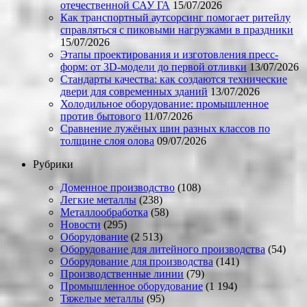
отечественной САУ ГА
15/07/2026
Как транспортный аутсорсинг помогает ритейлу
справляться с пиковыми нагрузками в праздники
15/07/2026
Этапы проектирования и изготовления пресс-
форм: от 3D-модели до первой отливки
13/07/2026
Стандарты качества: как создаются технические
двери для современных зданий
13/07/2026
Холодильное оборудование: промышленное
против бытового
11/07/2026
Сравнение лужёных шин разных классов по
толщине слоя олова
09/07/2026
Рубрики
Доменное производство
(108)
Легкие металлы
(238)
Металлообработка
(58)
Новости
(295)
Оборудование
(2 513)
Оборудование для литейного производства
(54)
Оборудование для производства
(141)
Производственные линии
(79)
Промышленное оборудование
(1 194)
Тяжелые металлы
(95)