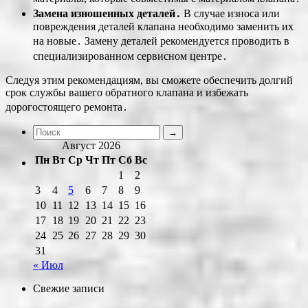
Замена изношенных деталей․
В случае износа или
повреждения деталей клапана необходимо заменить их
на новые․ Замену деталей рекомендуется проводить в
специализированном сервисном центре․
Следуя этим рекомендациям, вы сможете обеспечить долгий
срок службы вашего обратного клапана и избежать
дорогостоящего ремонта․
Август 2026
Пн
Вт
Ср
Чт
Пт
Сб
Вс
1
2
3
4
5
6
7
8
9
10
11
12
13
14
15
16
17
18
19
20
21
22
23
24
25
26
27
28
29
30
31
« Июл
Свежие записи