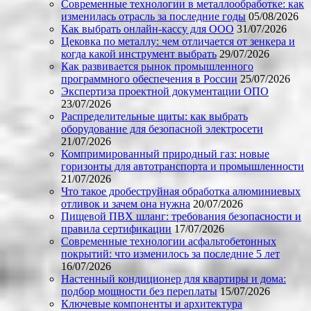
Современные технологии в металлообработке: как
изменилась отрасль за последние годы
05/08/2026
Как выбрать онлайн-кассу для ООО
31/07/2026
Цековка по металлу: чем отличается от зенкера и
когда какой инструмент выбрать
29/07/2026
Как развивается рынок промышленного
программного обеспечения в России
25/07/2026
Экспертиза проектной документации ОПО
23/07/2026
Распределительные щиты: как выбрать
оборудование для безопасной электросети
21/07/2026
Компримированный природный газ: новые
горизонты для автотранспорта и промышленности
21/07/2026
Что такое дробеструйная обработка алюминиевых
отливок и зачем она нужна
20/07/2026
Пищевой ПВХ шланг: требования безопасности и
правила сертификации
17/07/2026
Современные технологии асфальтобетонных
покрытий: что изменилось за последние 5 лет
16/07/2026
Настенный кондиционер для квартиры и дома:
подбор мощности без переплаты
15/07/2026
Ключевые компоненты и архитектура