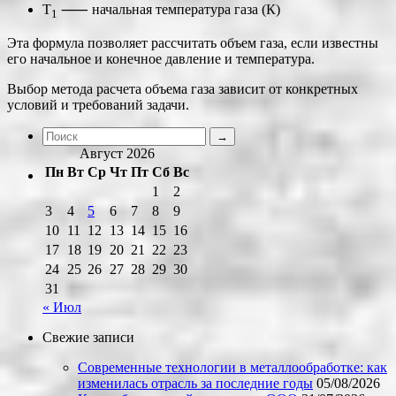
T
⸺ начальная температура газа (К)
1
Эта формула позволяет рассчитать объем газа, если известны
его начальное и конечное давление и температура.
Выбор метода расчета объема газа зависит от конкретных
условий и требований задачи.
Август 2026
Пн
Вт
Ср
Чт
Пт
Сб
Вс
1
2
3
4
5
6
7
8
9
10
11
12
13
14
15
16
17
18
19
20
21
22
23
24
25
26
27
28
29
30
31
« Июл
Свежие записи
Современные технологии в металлообработке: как
изменилась отрасль за последние годы
05/08/2026