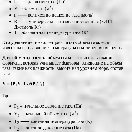
P ⸺ давление газа (Па)
3
V ‒ объем газа (м
)
n ⸺ количество вещества газа (моль)
R ⸺ универсальная газовая постоянная (8,314
Дж/(моль·К))
T ‒ абсолютная температура газа (К)
Это уравнение позволяет рассчитать объем газа, если
известны его давление, температура и количество вещества.
Другой метод расчета объема газа ‒ это использование
формулы, которая учитывает факторы, влияющие на объем
газа, такие как влажность, высота над уровнем моря, состав
газа.
V = (P
V
T
)/(P
T
)
1
1
2
2
1
Где⁚
P
‒ начальное давление газа (Па)
1
3
V
‒ начальный объем газа (м
)
1
T
⸺ конечная температура газа (К)
2
P
‒ конечное давление газа (Па)
2