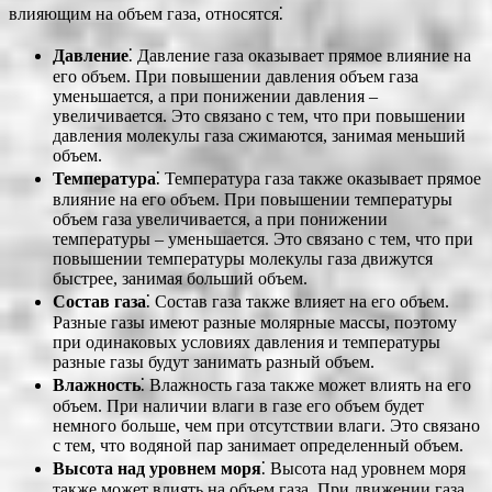
влияющим на объем газа, относятся⁚
Давление
⁚ Давление газа оказывает прямое влияние на
его объем. При повышении давления объем газа
уменьшается, а при понижении давления –
увеличивается. Это связано с тем, что при повышении
давления молекулы газа сжимаются, занимая меньший
объем.
Температура
⁚ Температура газа также оказывает прямое
влияние на его объем. При повышении температуры
объем газа увеличивается, а при понижении
температуры – уменьшается. Это связано с тем, что при
повышении температуры молекулы газа движутся
быстрее, занимая больший объем.
Состав газа
⁚ Состав газа также влияет на его объем.
Разные газы имеют разные молярные массы, поэтому
при одинаковых условиях давления и температуры
разные газы будут занимать разный объем.
Влажность
⁚ Влажность газа также может влиять на его
объем. При наличии влаги в газе его объем будет
немного больше, чем при отсутствии влаги. Это связано
с тем, что водяной пар занимает определенный объем.
Высота над уровнем моря
⁚ Высота над уровнем моря
также может влиять на объем газа. При движении газа