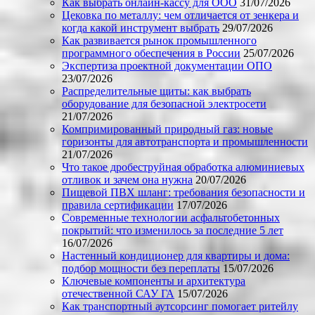
Как выбрать онлайн-кассу для ООО
31/07/2026
Цековка по металлу: чем отличается от зенкера и
когда какой инструмент выбрать
29/07/2026
Как развивается рынок промышленного
программного обеспечения в России
25/07/2026
Экспертиза проектной документации ОПО
23/07/2026
Распределительные щиты: как выбрать
оборудование для безопасной электросети
21/07/2026
Компримированный природный газ: новые
горизонты для автотранспорта и промышленности
21/07/2026
Что такое дробеструйная обработка алюминиевых
отливок и зачем она нужна
20/07/2026
Пищевой ПВХ шланг: требования безопасности и
правила сертификации
17/07/2026
Современные технологии асфальтобетонных
покрытий: что изменилось за последние 5 лет
16/07/2026
Настенный кондиционер для квартиры и дома:
подбор мощности без переплаты
15/07/2026
Ключевые компоненты и архитектура
отечественной САУ ГА
15/07/2026
Как транспортный аутсорсинг помогает ритейлу