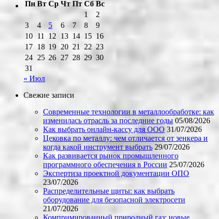
Пн
Вт
Ср
Чт
Пт
Сб
Вс
1
2
3
4
5
6
7
8
9
10
11
12
13
14
15
16
17
18
19
20
21
22
23
24
25
26
27
28
29
30
31
« Июл
Свежие записи
Современные технологии в металлообработке: как
изменилась отрасль за последние годы
05/08/2026
Как выбрать онлайн-кассу для ООО
31/07/2026
Цековка по металлу: чем отличается от зенкера и
когда какой инструмент выбрать
29/07/2026
Как развивается рынок промышленного
программного обеспечения в России
25/07/2026
Экспертиза проектной документации ОПО
23/07/2026
Распределительные щиты: как выбрать
оборудование для безопасной электросети
21/07/2026
Компримированный природный газ: новые