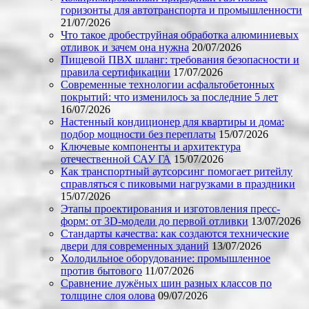
горизонты для автотранспорта и промышленности
21/07/2026
Что такое дробеструйная обработка алюминиевых
отливок и зачем она нужна
20/07/2026
Пищевой ПВХ шланг: требования безопасности и
правила сертификации
17/07/2026
Современные технологии асфальтобетонных
покрытий: что изменилось за последние 5 лет
16/07/2026
Настенный кондиционер для квартиры и дома:
подбор мощности без переплаты
15/07/2026
Ключевые компоненты и архитектура
отечественной САУ ГА
15/07/2026
Как транспортный аутсорсинг помогает ритейлу
справляться с пиковыми нагрузками в праздники
15/07/2026
Этапы проектирования и изготовления пресс-
форм: от 3D-модели до первой отливки
13/07/2026
Стандарты качества: как создаются технические
двери для современных зданий
13/07/2026
Холодильное оборудование: промышленное
против бытового
11/07/2026
Сравнение лужёных шин разных классов по
толщине слоя олова
09/07/2026