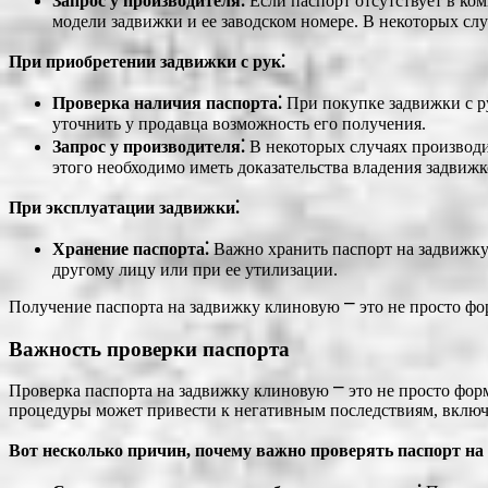
Запрос у производителя⁚
Если паспорт отсутствует в ко
модели задвижки и ее заводском номере. В некоторых сл
При приобретении задвижки с рук⁚
Проверка наличия паспорта⁚
При покупке задвижки с ру
уточнить у продавца возможность его получения.
Запрос у производителя⁚
В некоторых случаях производит
этого необходимо иметь доказательства владения задвижк
При эксплуатации задвижки⁚
Хранение паспорта⁚
Важно хранить паспорт на задвижку 
другому лицу или при ее утилизации.
Получение паспорта на задвижку клиновую ⎻ это не просто фо
Важность проверки паспорта
Проверка паспорта на задвижку клиновую ⎻ это не просто фор
процедуры может привести к негативным последствиям, включа
Вот несколько причин, почему важно проверять паспорт на