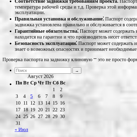
Соответствие задвижки требованиям проекта⁚
Паспорт 
температура рабочей среды и т.д. Проверка этой информа
эксплуатации.
Правильная установка и обслуживание⁚
Паспорт содерж
задвижка установлена правильно и обслуживается в соот
Гарантийные обязательства⁚
Паспорт может содержать и
находится на гарантии и что производитель несет ответс
Безопасность эксплуатации⁚
Паспорт может содержать и
знает о возможных опасностях и принимает необходимые
Проверка паспорта на задвижку клиновую ⎻ это не просто фор
Август 2026
Пн
Вт
Ср
Чт
Пт
Сб
Вс
1
2
3
4
5
6
7
8
9
10
11
12
13
14
15
16
17
18
19
20
21
22
23
24
25
26
27
28
29
30
31
« Июл