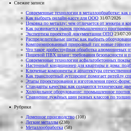
Свежие записи
Современные технологии в металлообработке: как и
Как выбрать онлайн-кассу для ООО
31/07/2026
Цековка по металлу: чем отличается от зенкера и к
Как развивается рынок промышленного программно
Экспертиза проектной документации ОПО
23/07/2
Распределительные щиты: как выбрать оборудовани
Компримированный природный газ: новые горизон
Что такое дробеструйная обработка алюминиевых о
Пищевой ПВХ шланг: требования безопасности и 
Современные технологии асфальтобетонных покрыти
Настенный кондиционер для квартиры и дома: под
Ключевые компоненты и архитектура отечественн
Как транспортный аутсорсинг помогает ритейлу сп
Этапы проектирования и изготовления пресс-форм:
Стандарты качества: как создаются технические дв
Холодильное оборудование: промышленное против
Сравнение лужёных шин разных классов по толщин
Рубрики
Доменное производство
(108)
Легкие металлы
(238)
Металлообработка
(58)