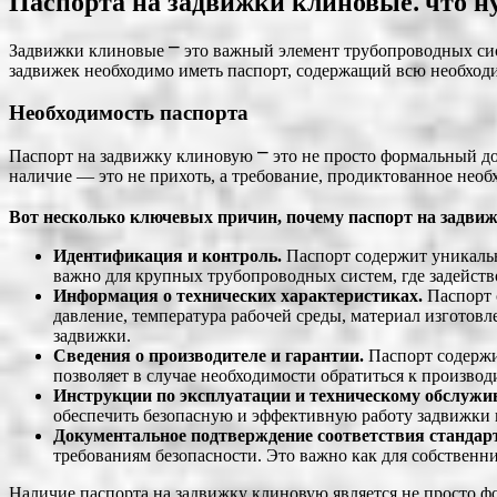
Паспорта на задвижки клиновые⁚ что н
Задвижки клиновые ⎻ это важный элемент трубопроводных сис
задвижек необходимо иметь паспорт, содержащий всю необход
Необходимость паспорта
Паспорт на задвижку клиновую ⎻ это не просто формальный д
наличие ― это не прихоть, а требование, продиктованное нео
Вот несколько ключевых причин, почему паспорт на задвиж
Идентификация и контроль.
Паспорт содержит уникальн
важно для крупных трубопроводных систем, где задейст
Информация о технических характеристиках.
Паспорт 
давление, температура рабочей среды, материал изготов
задвижки.
Сведения о производителе и гарантии.
Паспорт содержи
позволяет в случае необходимости обратиться к производ
Инструкции по эксплуатации и техническому обслужи
обеспечить безопасную и эффективную работу задвижки в
Документальное подтверждение соответствия стандар
требованиям безопасности. Это важно как для собственн
Наличие паспорта на задвижку клиновую является не просто 