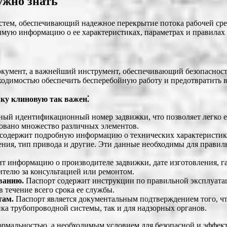
ужно знать
тем, обеспечивающий надежное перекрытие потока рабочей сре
имую информацию о ее характеристиках, параметрах и правилах 
окумент, а важнейший инструмент, обеспечивающий безопасност
бходимостью обеспечить бесперебойную работу и предотвратить 
ку клиновую так важен⁚
ый идентификационный номер задвижки, что позволяет легко е
вовано множество различных элементов.
содержит подробную информацию о технических характеристика
ления, тип привода и другие. Эти данные необходимы для прави
т информацию о производителе задвижки, дате изготовления, г
ителю за консультацией или ремонтом.
ванию.
Паспорт содержит инструкции по правильной эксплуата
 течение всего срока ее службы.
там.
Паспорт является документальным подтверждением того, чт
ика трубопроводной системы, так и для надзорных органов.
формальностью, а необходимым условием для безопасной и эффе