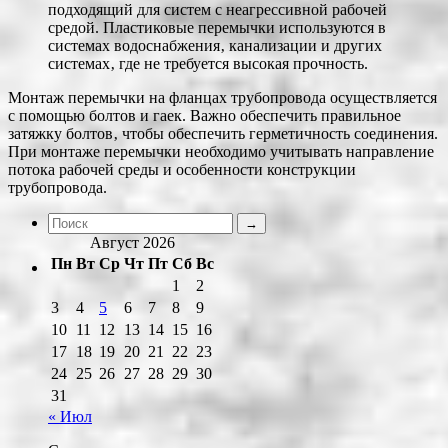
подходящий для систем с неагрессивной рабочей
средой. Пластиковые перемычки используются в
системах водоснабжения‚ канализации и других
системах‚ где не требуется высокая прочность.
Монтаж перемычки на фланцах трубопровода осуществляется
с помощью болтов и гаек. Важно обеспечить правильное
затяжку болтов‚ чтобы обеспечить герметичность соединения.
При монтаже перемычки необходимо учитывать направление
потока рабочей среды и особенности конструкции
трубопровода.
Август 2026
Пн
Вт
Ср
Чт
Пт
Сб
Вс
1
2
3
4
5
6
7
8
9
10
11
12
13
14
15
16
17
18
19
20
21
22
23
24
25
26
27
28
29
30
31
« Июл