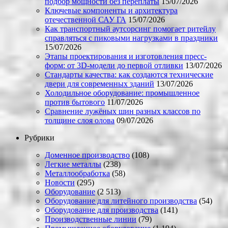
подбор мощности без переплаты
15/07/2026
Ключевые компоненты и архитектура
отечественной САУ ГА
15/07/2026
Как транспортный аутсорсинг помогает ритейлу
справляться с пиковыми нагрузками в праздники
15/07/2026
Этапы проектирования и изготовления пресс-
форм: от 3D-модели до первой отливки
13/07/2026
Стандарты качества: как создаются технические
двери для современных зданий
13/07/2026
Холодильное оборудование: промышленное
против бытового
11/07/2026
Сравнение лужёных шин разных классов по
толщине слоя олова
09/07/2026
Рубрики
Доменное производство
(108)
Легкие металлы
(238)
Металлообработка
(58)
Новости
(295)
Оборудование
(2 513)
Оборудование для литейного производства
(54)
Оборудование для производства
(141)
Производственные линии
(79)