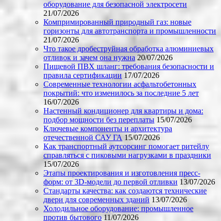
оборудование для безопасной электросети
21/07/2026
Компримированный природный газ: новые
горизонты для автотранспорта и промышленности
21/07/2026
Что такое дробеструйная обработка алюминиевых
отливок и зачем она нужна
20/07/2026
Пищевой ПВХ шланг: требования безопасности и
правила сертификации
17/07/2026
Современные технологии асфальтобетонных
покрытий: что изменилось за последние 5 лет
16/07/2026
Настенный кондиционер для квартиры и дома:
подбор мощности без переплаты
15/07/2026
Ключевые компоненты и архитектура
отечественной САУ ГА
15/07/2026
Как транспортный аутсорсинг помогает ритейлу
справляться с пиковыми нагрузками в праздники
15/07/2026
Этапы проектирования и изготовления пресс-
форм: от 3D-модели до первой отливки
13/07/2026
Стандарты качества: как создаются технические
двери для современных зданий
13/07/2026
Холодильное оборудование: промышленное
против бытового
11/07/2026