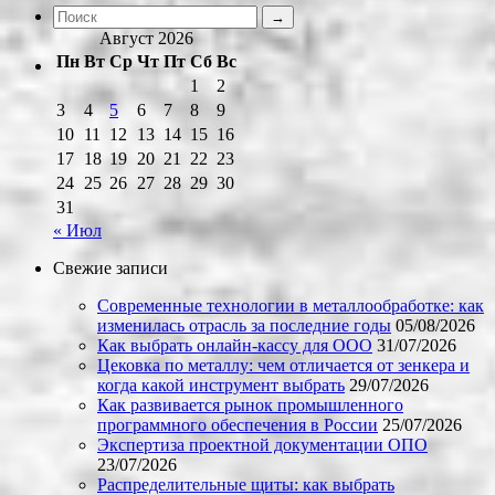
Август 2026
Пн
Вт
Ср
Чт
Пт
Сб
Вс
1
2
3
4
5
6
7
8
9
10
11
12
13
14
15
16
17
18
19
20
21
22
23
24
25
26
27
28
29
30
31
« Июл
Свежие записи
Современные технологии в металлообработке: как
изменилась отрасль за последние годы
05/08/2026
Как выбрать онлайн-кассу для ООО
31/07/2026
Цековка по металлу: чем отличается от зенкера и
когда какой инструмент выбрать
29/07/2026
Как развивается рынок промышленного
программного обеспечения в России
25/07/2026
Экспертиза проектной документации ОПО
23/07/2026
Распределительные щиты: как выбрать