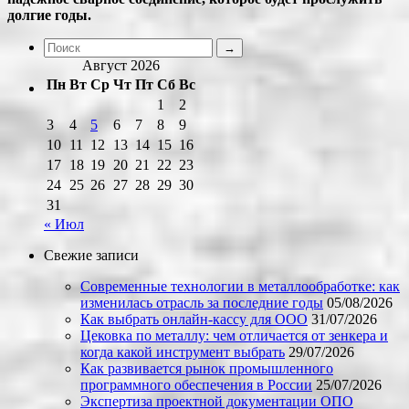
долгие годы.
Август 2026
Пн
Вт
Ср
Чт
Пт
Сб
Вс
1
2
3
4
5
6
7
8
9
10
11
12
13
14
15
16
17
18
19
20
21
22
23
24
25
26
27
28
29
30
31
« Июл
Свежие записи
Современные технологии в металлообработке: как
изменилась отрасль за последние годы
05/08/2026
Как выбрать онлайн-кассу для ООО
31/07/2026
Цековка по металлу: чем отличается от зенкера и
когда какой инструмент выбрать
29/07/2026
Как развивается рынок промышленного
программного обеспечения в России
25/07/2026
Экспертиза проектной документации ОПО