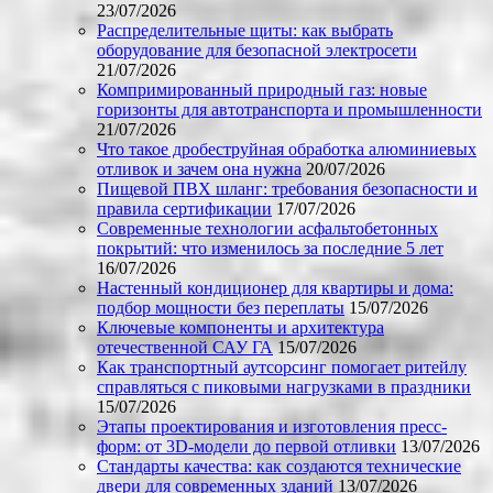
23/07/2026
Распределительные щиты: как выбрать
оборудование для безопасной электросети
21/07/2026
Компримированный природный газ: новые
горизонты для автотранспорта и промышленности
21/07/2026
Что такое дробеструйная обработка алюминиевых
отливок и зачем она нужна
20/07/2026
Пищевой ПВХ шланг: требования безопасности и
правила сертификации
17/07/2026
Современные технологии асфальтобетонных
покрытий: что изменилось за последние 5 лет
16/07/2026
Настенный кондиционер для квартиры и дома:
подбор мощности без переплаты
15/07/2026
Ключевые компоненты и архитектура
отечественной САУ ГА
15/07/2026
Как транспортный аутсорсинг помогает ритейлу
справляться с пиковыми нагрузками в праздники
15/07/2026
Этапы проектирования и изготовления пресс-
форм: от 3D-модели до первой отливки
13/07/2026
Стандарты качества: как создаются технические
двери для современных зданий
13/07/2026