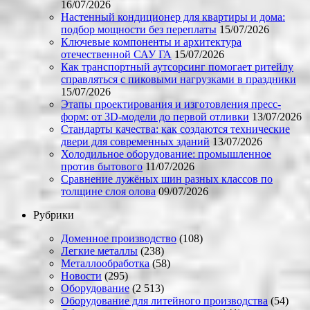
16/07/2026
Настенный кондиционер для квартиры и дома:
подбор мощности без переплаты
15/07/2026
Ключевые компоненты и архитектура
отечественной САУ ГА
15/07/2026
Как транспортный аутсорсинг помогает ритейлу
справляться с пиковыми нагрузками в праздники
15/07/2026
Этапы проектирования и изготовления пресс-
форм: от 3D-модели до первой отливки
13/07/2026
Стандарты качества: как создаются технические
двери для современных зданий
13/07/2026
Холодильное оборудование: промышленное
против бытового
11/07/2026
Сравнение лужёных шин разных классов по
толщине слоя олова
09/07/2026
Рубрики
Доменное производство
(108)
Легкие металлы
(238)
Металлообработка
(58)
Новости
(295)
Оборудование
(2 513)
Оборудование для литейного производства
(54)