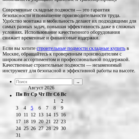
Современные складные подмости — это гарантия
безопасности и повышение производительности труда.
Удобство монтажа и мобильность делают их подходящими для
самых разных задач, повышая эффективность даже в сложных
условиях. Использование качественного оборудования
снижает временные и финансовые издержки.
Если вы хотите
строительные подмости складные купить
в
Москве, обращайтесь к проверенным производителям с
широким ассортиментом и профессиональной поддержкой.
Качественные строительные подмости — незаменимый
инструмент для безопасной и эффективной работы на высоте.
Август 2026
Пн
Вт
Ср
Чт
Пт
Сб
Вс
1
2
3
4
5
6
7
8
9
10
11
12
13
14
15
16
17
18
19
20
21
22
23
24
25
26
27
28
29
30
31