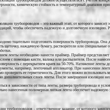
золяции трубопроводов должен осуществляться с учетом конкре
оверхности, химическую стойкость и температурный диапазон пр
ляции трубопроводов – это важный этап, от которого зависит 
ндаций, чтобы обеспечить надежную и долговечную изоляцию. 
одимо тщательно подготовить поверхность трубопровода. Она дол
ть щеточку, наждачную бумагу, растворители или специальные о
ботки.
нием ленты необходимо нанести праймер. Праймер представляет
слоем с помощью кисти, валика или распылителя. После нанесе
оверхность с перекрытием краев на 50-70%. Натяжение ленты д
ументы, например, ленточный аппликатор. При нанесении ленты 
о проверить ее герметичность. Для этого можно использовать м
ю дополнительных слоев ленты. После завершения изоляции нео
ься в зависимости от типа ленты, размера трубопровода и усл
льно нанесенная полимерная липкая лента обеспечит надежную з
и трубопроводов – ответственное задание, от которого зависи