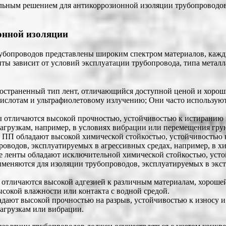
ьным решением для антикоррозионной изоляции трубопроводов 
онной изоляции
убопроводов представлены широким спектром материалов, кажд
нты зависит от условий эксплуатации трубопровода, типа метал
остраненный тип лент, отличающийся доступной ценой и хоро
кислотам и ультрафиолетовому излучению; Они часто используют
отличаются высокой прочностью, устойчивостью к истиранию 
грузкам, например, в условиях вибрации или перемещения грун
 ПП обладают высокой химической стойкостью, устойчивостью 
проводов, эксплуатируемых в агрессивных средах, например, в 
 ленты обладают исключительной химической стойкостью, усто
меняются для изоляции трубопроводов, эксплуатируемых в экст
отличаются высокой адгезией к различным материалам, хороше
сокой влажности или контакта с водной средой.
дают высокой прочностью на разрыв, устойчивостью к износу и
агрузкам или вибрации.