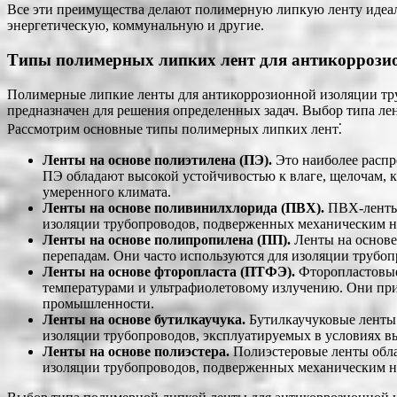
Все эти преимущества делают полимерную липкую ленту идеал
энергетическую, коммунальную и другие.
Типы полимерных липких лент для антикоррози
Полимерные липкие ленты для антикоррозионной изоляции тр
предназначен для решения определенных задач. Выбор типа ле
Рассмотрим основные типы полимерных липких лент⁚
Ленты на основе полиэтилена (ПЭ).
Это наиболее распр
ПЭ обладают высокой устойчивостью к влаге, щелочам, 
умеренного климата.
Ленты на основе поливинилхлорида (ПВХ).
ПВХ-ленты 
изоляции трубопроводов, подверженных механическим на
Ленты на основе полипропилена (ПП).
Ленты на основе
перепадам. Они часто используются для изоляции трубо
Ленты на основе фторопласта (ПТФЭ).
Фторопластовые
температурами и ультрафиолетовому излучению. Они при
промышленности.
Ленты на основе бутилкаучука.
Бутилкаучуковые ленты 
изоляции трубопроводов, эксплуатируемых в условиях вы
Ленты на основе полиэстера.
Полиэстеровые ленты обла
изоляции трубопроводов, подверженных механическим н