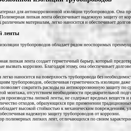
атериал для антикоррозионной изоляции трубопроводов. Она п
 Полимерная липкая лента обеспечивает надежную защиту от кор
к различным материалам, легко наносится и обеспечивает долго
й ленты
изоляции трубопроводов обладает рядом неоспоримых преимуще
ая липкая лента создает герметичный барьер, который предотвр
ные вызвать коррозию. Благодаря этому, она обеспечивает долго
 легко наносится на поверхность трубопровода без необходимо
циям трубопроводов, обеспечивая герметичность изоляции даже
озволяет сократить расходы на антикоррозионную защиту по с
той монтажа, отсутствием необходимости предварительной подг
я производства липкой ленты, не содержат вредных веществ и 
количество отходов, образующихся при применении традиционных
обладает высокой стойкостью к механическим повреждениям, у
, обеспечивая надежную защиту трубопроводов от коррозии.
р полимерных липких лент, отличающихся по своим характерист