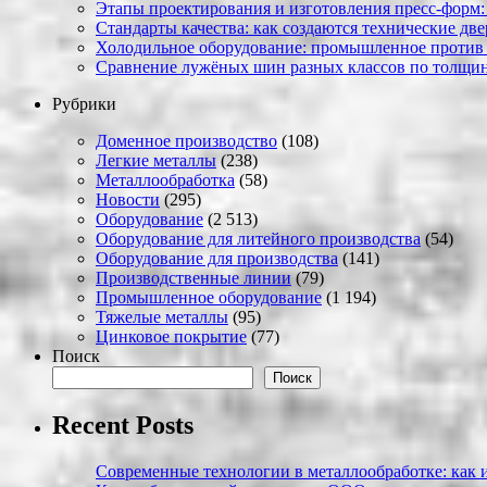
Этапы проектирования и изготовления пресс-форм:
Стандарты качества: как создаются технические дв
Холодильное оборудование: промышленное против
Сравнение лужёных шин разных классов по толщин
Рубрики
Доменное производство
(108)
Легкие металлы
(238)
Металлообработка
(58)
Новости
(295)
Оборудование
(2 513)
Оборудование для литейного производства
(54)
Оборудование для производства
(141)
Производственные линии
(79)
Промышленное оборудование
(1 194)
Тяжелые металлы
(95)
Цинковое покрытие
(77)
Поиск
Поиск
Recent Posts
Современные технологии в металлообработке: как и