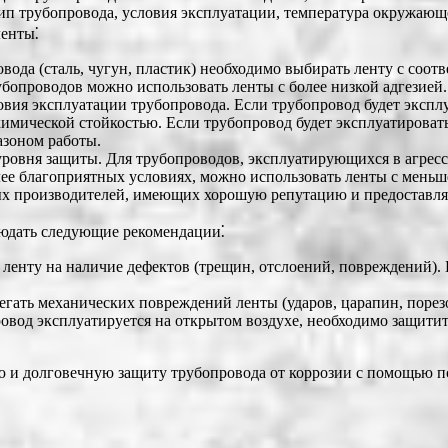
тип трубопровода, условия эксплуатации, температура окружающ
ленты⁚
вода (сталь, чугун, пластик) необходимо выбирать ленту с соот
убопроводов можно использовать ленты с более низкой адгезией.
ия эксплуатации трубопровода. Если трубопровод будет эксплуа
химической стойкостью. Если трубопровод будет эксплуатироват
азоном работы.
ровня защиты. Для трубопроводов, эксплуатирующихся в агресс
ее благоприятных условиях, можно использовать ленты с мень
ых производителей, имеющих хорошую репутацию и предоставл
юдать следующие рекомендации⁚
ленту на наличие дефектов (трещин, отслоений, повреждений).
гать механических повреждений ленты (ударов, царапин, порезо
овод эксплуатируется на открытом воздухе, необходимо защитит
ю и долговечную защиту трубопровода от коррозии с помощью 