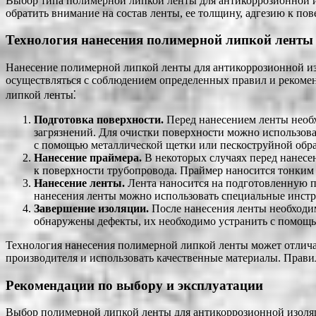
Выбор типа полимерной липкой ленты для антикоррозионной и
обратить внимание на состав ленты, ее толщину, адгезию к п
Технология нанесения полимерной липкой ленты
Нанесение полимерной липкой ленты для антикоррозионной изо
осуществляться с соблюдением определенных правил и рекоме
липкой ленты⁚
Подготовка поверхности.
Перед нанесением ленты необх
загрязнений. Для очистки поверхности можно использова
с помощью металлической щетки или пескоструйной обра
Нанесение праймера.
В некоторых случаях перед нанесе
к поверхности трубопровода. Праймер наносится тонким 
Нанесение ленты.
Лента наносится на подготовленную п
нанесения ленты можно использовать специальные инстр
Завершение изоляции.
После нанесения ленты необходим
обнаружены дефекты, их необходимо устранить с помощь
Технология нанесения полимерной липкой ленты может отличат
производителя и использовать качественные материалы. Прави
Рекомендации по выбору и эксплуатации
Выбор полимерной липкой ленты для антикоррозионной изоляци