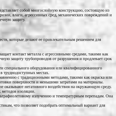
редставляет собой многослойную конструкцию, состоящую из
розии, влаги, агрессивных сред, механических повреждений и
вечную защиту.
ств, которые делают ее привлекательным решением для
ащает контакт металла с агрессивными средами, такими как
вечную защиту трубопроводов от разрушения и продлевает срок
сти специального оборудования или квалифицированного
 в труднодоступных местах.
равнению с традиционными методами, такими как окраска или
отовки поверхности и меньшими затратами на материалы.
не оказывают негативного воздействия на окружающую среду.
 методов изоляции.
льтрафиолетовому излучению и температурным перепадам. Она
икам, что позволяет подобрать оптимальный вариант для