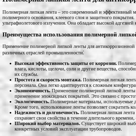
Полимерная липкая лента – это современный и эффективный м
полимерного основания, клеевого слоя и защитного покрытия.
ультрафиолетового излучения. Она обладает высокой адгезией 
Преимущества использования полимерной липко
Применение полимерной липкой ленты для антикоррозионной 
различных отраслей промышленности⁚
Высокая эффективность защиты от коррозии.
Полимерн
влага, кислоты, щелочи, соли и другие вещества, способ
их службы.
Простота и скорость монтажа.
Полимерная липкая лента
персонала. Она легко адаптируется к сложным конфигура
Экономичность.
Применение полимерной липкой ленты п
применение эпоксидных покрытий. Это связано с просто
Экологичность.
Полимерные материалы, используемые дл
Кроме того, использование ленты позволяет сократить 
Надежность и долговечность.
Полимерная липкая лента 
сохраняет свои свойства в течение длительного времени
Широкий выбор материалов.
Существует широкий выбо
конкретных условий эксплуатации трубопроводов.