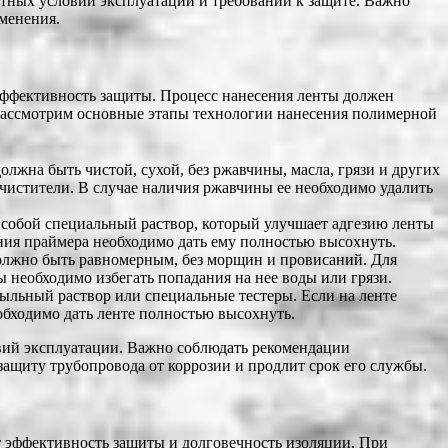
тных условий эксплуатации и требований к защите. Важно
именения.
эффективность защиты. Процесс нанесения ленты должен
Рассмотрим основные этапы технологии нанесения полимерной
жна быть чистой, сухой, без ржавчины, масла, грязи и других
чистители. В случае наличия ржавчины ее необходимо удалить
 собой специальный раствор, который улучшает адгезию ленты
ния праймера необходимо дать ему полностью высохнуть.
олжно быть равномерным, без морщин и провисаний. Для
необходимо избегать попадания на нее воды или грязи.
ыльный раствор или специальные тестеры. Если на ленте
бходимо дать ленте полностью высохнуть.
овий эксплуатации. Важно соблюдать рекомендации
ащиту трубопровода от коррозии и продлит срок его службы.
т эффективность защиты и долговечность изоляции. При