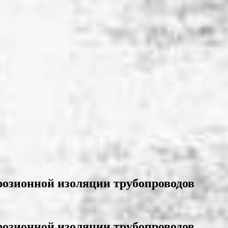
розионной изоляции трубопроводов
розионной изоляции трубопроводов