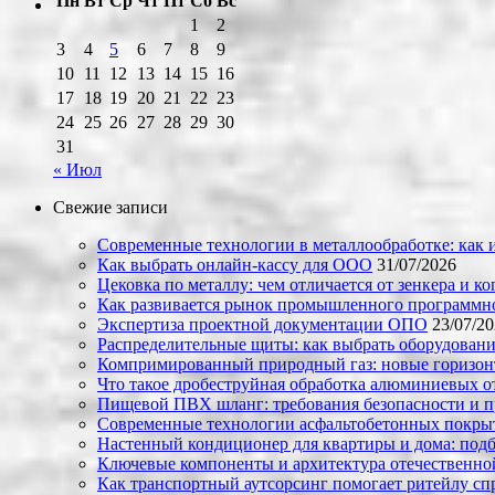
Пн
Вт
Ср
Чт
Пт
Сб
Вс
1
2
3
4
5
6
7
8
9
10
11
12
13
14
15
16
17
18
19
20
21
22
23
24
25
26
27
28
29
30
31
« Июл
Свежие записи
Современные технологии в металлообработке: как и
Как выбрать онлайн-кассу для ООО
31/07/2026
Цековка по металлу: чем отличается от зенкера и к
Как развивается рынок промышленного программно
Экспертиза проектной документации ОПО
23/07/2
Распределительные щиты: как выбрать оборудовани
Компримированный природный газ: новые горизон
Что такое дробеструйная обработка алюминиевых о
Пищевой ПВХ шланг: требования безопасности и 
Современные технологии асфальтобетонных покрыти
Настенный кондиционер для квартиры и дома: под
Ключевые компоненты и архитектура отечественн
Как транспортный аутсорсинг помогает ритейлу сп