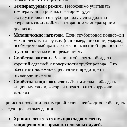
Температурный режим․
Необходимо учитывать
температурный режим, в котором будет
эксплуатироваться трубопровод․ Лента должна
сохранять свои свойства в заданном температурном
диапазоне․
Механические нагрузки․
Если трубопровод подвержен
механическим нагрузкам (например, вибрации, ударам),
необходимо выбирать ленту с повышенной прочностью
и устойчивостью к повреждениям․
Свойства адгезии․
Важно, чтобы лента обладала
хорошей адгезией к поверхности трубопровода․ Это
обеспечит надежное сцепление и предотвратит
отслаивание ленты․
Свойства защитного слоя․
Лента должна обладать
защитным слоем, который предотвратит коррозию
металла․
При использовании полимерной ленты необходимо соблюдать
следующие рекомендации⁚
Хранить ленту в сухом, прохладном месте,
защищенном от прямых солнечных лучей․