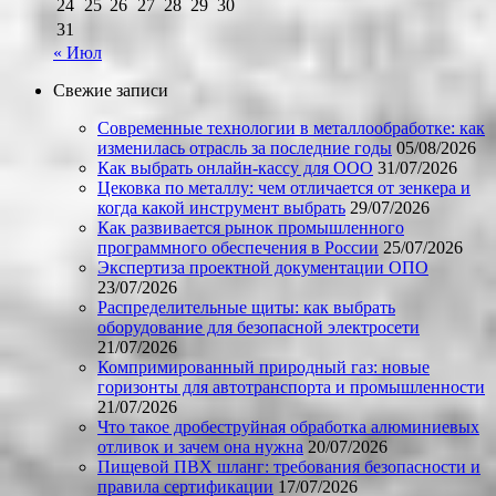
24
25
26
27
28
29
30
31
« Июл
Свежие записи
Современные технологии в металлообработке: как
изменилась отрасль за последние годы
05/08/2026
Как выбрать онлайн-кассу для ООО
31/07/2026
Цековка по металлу: чем отличается от зенкера и
когда какой инструмент выбрать
29/07/2026
Как развивается рынок промышленного
программного обеспечения в России
25/07/2026
Экспертиза проектной документации ОПО
23/07/2026
Распределительные щиты: как выбрать
оборудование для безопасной электросети
21/07/2026
Компримированный природный газ: новые
горизонты для автотранспорта и промышленности
21/07/2026
Что такое дробеструйная обработка алюминиевых
отливок и зачем она нужна
20/07/2026
Пищевой ПВХ шланг: требования безопасности и
правила сертификации
17/07/2026