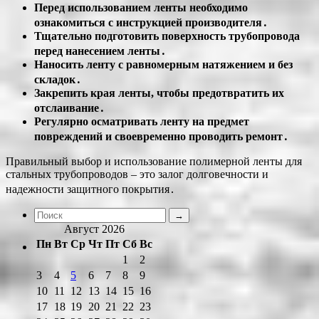
Перед использованием ленты необходимо
ознакомиться с инструкцией производителя․
Тщательно подготовить поверхность трубопровода
перед нанесением ленты․
Наносить ленту с равномерным натяжением и без
складок․
Закрепить края ленты, чтобы предотвратить их
отслаивание․
Регулярно осматривать ленту на предмет
повреждений и своевременно проводить ремонт․
Правильный выбор и использование полимерной ленты для
стальных трубопроводов – это залог долговечности и
надежности защитного покрытия․
Август 2026
Пн
Вт
Ср
Чт
Пт
Сб
Вс
1
2
3
4
5
6
7
8
9
10
11
12
13
14
15
16
17
18
19
20
21
22
23