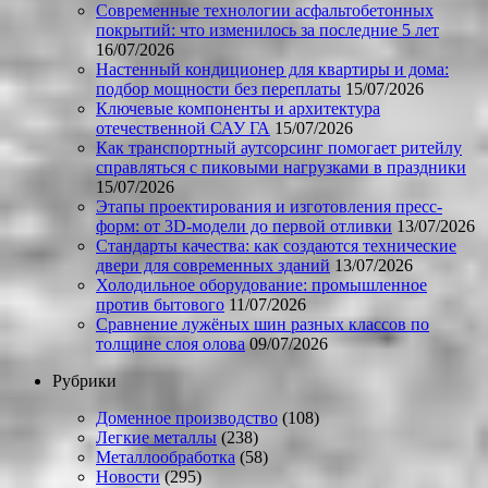
Современные технологии асфальтобетонных
покрытий: что изменилось за последние 5 лет
16/07/2026
Настенный кондиционер для квартиры и дома:
подбор мощности без переплаты
15/07/2026
Ключевые компоненты и архитектура
отечественной САУ ГА
15/07/2026
Как транспортный аутсорсинг помогает ритейлу
справляться с пиковыми нагрузками в праздники
15/07/2026
Этапы проектирования и изготовления пресс-
форм: от 3D-модели до первой отливки
13/07/2026
Стандарты качества: как создаются технические
двери для современных зданий
13/07/2026
Холодильное оборудование: промышленное
против бытового
11/07/2026
Сравнение лужёных шин разных классов по
толщине слоя олова
09/07/2026
Рубрики
Доменное производство
(108)
Легкие металлы
(238)
Металлообработка
(58)
Новости
(295)