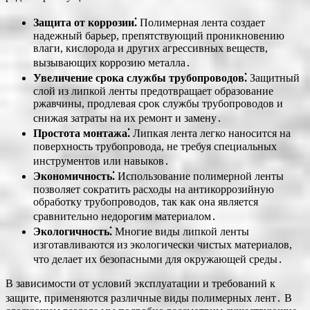
Защита от коррозии⁚
Полимерная лента создает
надежный барьер, препятствующий проникновению
влаги, кислорода и других агрессивных веществ,
вызывающих коррозию металла․
Увеличение срока службы трубопроводов⁚
Защитный
слой из липкой ленты предотвращает образование
ржавчины, продлевая срок службы трубопроводов и
снижая затраты на их ремонт и замену․
Простота монтажа⁚
Липкая лента легко наносится на
поверхность трубопровода, не требуя специальных
инструментов или навыков․
Экономичность⁚
Использование полимерной ленты
позволяет сократить расходы на антикоррозийную
обработку трубопроводов, так как она является
сравнительно недорогим материалом․
Экологичность⁚
Многие виды липкой ленты
изготавливаются из экологически чистых материалов,
что делает их безопасными для окружающей среды․
В зависимости от условий эксплуатации и требований к
защите, применяются различные виды полимерных лент․ В