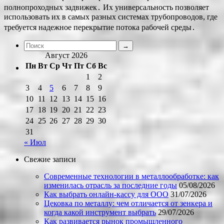
полнопроходных задвижек․ Их универсальность позволяет
использовать их в самых разных системах трубопроводов, где
требуется надежное перекрытие потока рабочей среды․
Август 2026
Пн
Вт
Ср
Чт
Пт
Сб
Вс
1
2
3
4
5
6
7
8
9
10
11
12
13
14
15
16
17
18
19
20
21
22
23
24
25
26
27
28
29
30
31
« Июл
Свежие записи
Современные технологии в металлообработке: как
изменилась отрасль за последние годы
05/08/2026
Как выбрать онлайн-кассу для ООО
31/07/2026
Цековка по металлу: чем отличается от зенкера и
когда какой инструмент выбрать
29/07/2026
Как развивается рынок промышленного