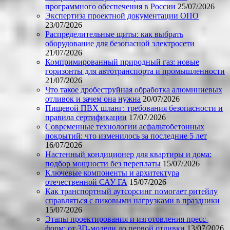
программного обеспечения в России
25/07/2026
Экспертиза проектной документации ОПО
23/07/2026
Распределительные щиты: как выбрать
оборудование для безопасной электросети
21/07/2026
Компримированный природный газ: новые
горизонты для автотранспорта и промышленности
21/07/2026
Что такое дробеструйная обработка алюминиевых
отливок и зачем она нужна
20/07/2026
Пищевой ПВХ шланг: требования безопасности и
правила сертификации
17/07/2026
Современные технологии асфальтобетонных
покрытий: что изменилось за последние 5 лет
16/07/2026
Настенный кондиционер для квартиры и дома:
подбор мощности без переплаты
15/07/2026
Ключевые компоненты и архитектура
отечественной САУ ГА
15/07/2026
Как транспортный аутсорсинг помогает ритейлу
справляться с пиковыми нагрузками в праздники
15/07/2026
Этапы проектирования и изготовления пресс-
форм: от 3D-модели до первой отливки
13/07/2026