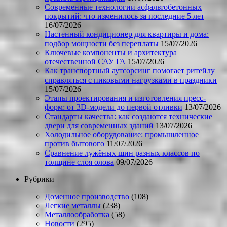
Современные технологии асфальтобетонных
покрытий: что изменилось за последние 5 лет
16/07/2026
Настенный кондиционер для квартиры и дома:
подбор мощности без переплаты
15/07/2026
Ключевые компоненты и архитектура
отечественной САУ ГА
15/07/2026
Как транспортный аутсорсинг помогает ритейлу
справляться с пиковыми нагрузками в праздники
15/07/2026
Этапы проектирования и изготовления пресс-
форм: от 3D-модели до первой отливки
13/07/2026
Стандарты качества: как создаются технические
двери для современных зданий
13/07/2026
Холодильное оборудование: промышленное
против бытового
11/07/2026
Сравнение лужёных шин разных классов по
толщине слоя олова
09/07/2026
Рубрики
Доменное производство
(108)
Легкие металлы
(238)
Металлообработка
(58)
Новости
(295)