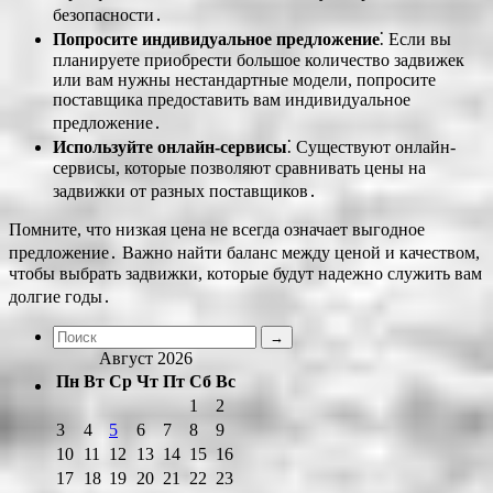
безопасности․
Попросите индивидуальное предложение
⁚ Если вы
планируете приобрести большое количество задвижек
или вам нужны нестандартные модели, попросите
поставщика предоставить вам индивидуальное
предложение․
Используйте онлайн-сервисы
⁚ Существуют онлайн-
сервисы, которые позволяют сравнивать цены на
задвижки от разных поставщиков․
Помните, что низкая цена не всегда означает выгодное
предложение․ Важно найти баланс между ценой и качеством,
чтобы выбрать задвижки, которые будут надежно служить вам
долгие годы․
Август 2026
Пн
Вт
Ср
Чт
Пт
Сб
Вс
1
2
3
4
5
6
7
8
9
10
11
12
13
14
15
16
17
18
19
20
21
22
23