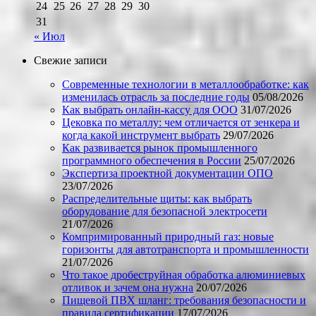
24
25
26
27
28
29
30
31
« Июл
Свежие записи
Современные технологии в металлообработке: как
изменилась отрасль за последние годы
05/08/2026
Как выбрать онлайн-кассу для ООО
31/07/2026
Цековка по металлу: чем отличается от зенкера и
когда какой инструмент выбрать
29/07/2026
Как развивается рынок промышленного
программного обеспечения в России
25/07/2026
Экспертиза проектной документации ОПО
23/07/2026
Распределительные щиты: как выбрать
оборудование для безопасной электросети
21/07/2026
Компримированный природный газ: новые
горизонты для автотранспорта и промышленности
21/07/2026
Что такое дробеструйная обработка алюминиевых
отливок и зачем она нужна
20/07/2026
Пищевой ПВХ шланг: требования безопасности и
правила сертификации
17/07/2026